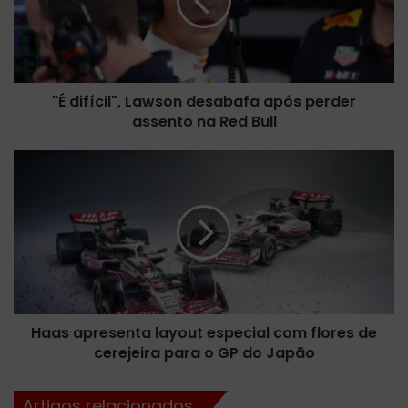
f
í
c
i
l
"É difícil", Lawson desabafa após perder
"
assento na Red Bull
,
L
a
H
w
a
s
a
o
s
n
a
d
p
e
r
s
e
a
s
b
Haas apresenta layout especial com flores de
e
a
cerejeira para o GP do Japão
n
f
t
a
a
Artigos relacionados
a
l