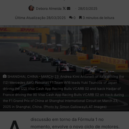
Debora Almeida
Follow
Mande
28/03/2025
on
um
Última Atualização 28/03/2025
0
3 minutos de leitura
X
e-
mail
SHANGHAI, CHINA - MARCH 23: Andrea Kimi Antonelli of Italy driving the
(12) Mercedes AMG Petronas F1 Team W16 leads Yuki Tsunoda of Japan
driving the (22) Visa Cash App Racing Bulls VCARB 02 and Isack Hadjar of
France driving the (6) Visa Cash App Racing Bulls VCARB 02 on track during
the F1 Grand Prix of China at Shanghai International Circuit on March 23,
2025 in Shanghai, China. (Photo by Simon Galloway/LAT Images)
discussão em torno da Fórmula 1 no
momento, envolve o novo ciclo de motores.