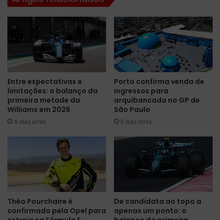
p
a
ó
y
s
o
p
u
e
t
r
e
d
s
Entre expectativas e
Porto confirma venda de
e
p
limitações: o balanço da
ingressos para
r
e
primeira metade da
arquibancada no GP de
a
c
Williams em 2026
São Paulo
s
i
4 dias atrás
5 dias atrás
s
a
e
l
n
c
t
o
o
m
n
f
a
l
R
o
Théo Pourchaire é
De candidata ao topo a
e
r
confirmado pela Opel para
apenas um ponto: o
d
e