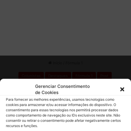
J
a
p
ã
o
Gerenciar Consentimento
de Cookies
Para fornecer as melhores experiências, usamos tecnologias como
cookies para armazenar e/ou acessar informações do dispositivo. O
consentimento para essas tecnologias nos permitirá processar dados
como comportamento de navegação ou IDs exclusivos neste site. Não
consentir ou retirar o consentimento pode afetar negativamente certos
recursos e funções.