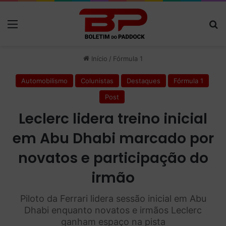
Menu
P
Início
/
Fórmula 1
Automobilismo
Colunistas
Destaques
Fórmula 1
Post
Leclerc lidera treino inicial
em Abu Dhabi marcado por
novatos e participação do
irmão
Piloto da Ferrari lidera sessão inicial em Abu
Dhabi enquanto novatos e irmãos Leclerc
ganham espaço na pista