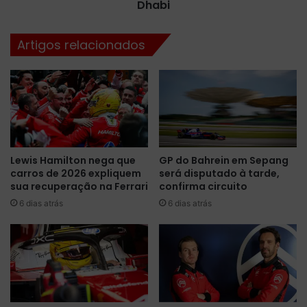
ú
a
Dhabi
l
c
t
o
Artigos relacionados
i
m
m
p
o
a
e
n
m
h
b
e
a
i
t
r
Lewis Hamilton nega que
GP do Bahrein em Sepang
e
o
carros de 2026 expliquem
será disputado à tarde,
e
d
sua recuperação na Ferrari
confirma circuito
n
e
t
6 dias atrás
6 dias atrás
e
r
q
e
u
M
i
c
p
L
e
a
P
r
i