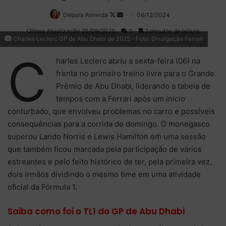
Debora Almeida
Follow
Mande
06/12/2024
on
um
Última Atualização 25/09/2025
0
2 minutos de leitura
Charles Leclerc GP de Abu Dhabi de 2025 - Foto: Divulgação Ferrari
X
e-
mail
C
harles Leclerc abriu a sexta-feira (06) na
frente no primeiro treino livre para o Grande
Prêmio de Abu Dhabi, liderando a tabela de
tempos com a Ferrari após um início
conturbado, que envolveu problemas no carro e possíveis
consequências para a corrida de domingo. O monegasco
superou Lando Norris e Lewis Hamilton em uma sessão
que também ficou marcada pela participação de vários
estreantes e pelo feito histórico de ter, pela primeira vez,
dois irmãos dividindo o mesmo time em uma atividade
oficial da Fórmula 1.
Saiba como foi o TL1 do GP de Abu Dhabi