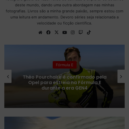
deste mundo, dando uma outra abordagem nas minhas
fotografias. Livros são a minha grande paixão, sempre estou com
uma leitura em andamento. Devoro séries seja relacionada a
velocidade ou ficção cientifica.
We
Fa
X
Yo
Ins
Tw
Tik
bsi
ce
uT
tag
itc
To
te
bo
ub
ra
h
k
ok
e
m
Fórmula 1
De candidata ao topo a apenas um
ponto: o balanço da primeira
metade da temporada 2026 da
Aston Martin
P
r