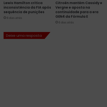
Lewis Hamilton critica
Citroën mantém Cassidy e
e
a
inconsistência da FIA após
Vergne e aposta na
n
s
sequência de punições
continuidade para a era
e
t
GEN4 da Fórmula E
6 dias atrás
F
r
6 dias atrás
e
i
r
e
r
H
Deixe uma resposta
a
u
r
l
i
k
e
n
b
e
r
g
d
u
r
a
n