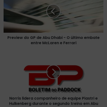
e
v
i
e
w
d
o
Preview do GP de Abu Dhabi - O último embate
G
entre McLaren e Ferrari
P
d
e
N
A
o
b
r
u
r
D
i
h
s
a
l
b
i
i
d
-
Norris lidera companheiro de equipe Piastri e
e
O
Hulkenberg durante o segundo treino em Abu
r