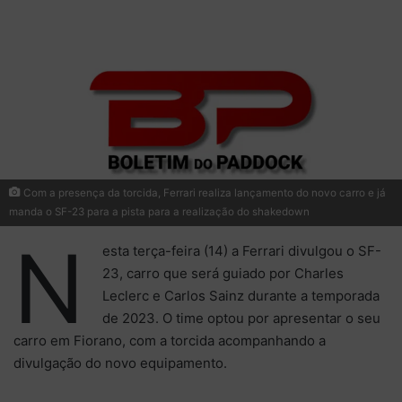
X
e-
mail
Com a presença da torcida, Ferrari realiza lançamento do novo carro e já
manda o SF-23 para a pista para a realização do shakedown
N
esta terça-feira (14) a Ferrari divulgou o SF-
23, carro que será guiado por Charles
Leclerc e Carlos Sainz durante a temporada
de 2023. O time optou por apresentar o seu
carro em Fiorano, com a torcida acompanhando a
divulgação do novo equipamento.