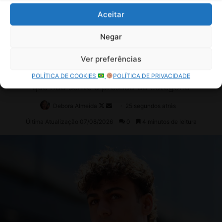
F
Aceitar
i
o
r
Negar
a
n
Ver preferências
o
POLÍTICA DE COOKIES
POLÍTICA DE PRIVACIDADE