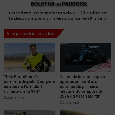
a
r
A
e
M
Ferrari realiza lançamento do SF-23 e Charles
a
R
Leclerc completa primeiras voltas em Fiorano
l
2
i
3
z
Artigos relacionados
,
a
c
l
a
a
r
n
r
ç
o
a
q
m
u
e
Théo Pourchaire é
De candidata ao topo a
e
n
confirmado pela Opel para
apenas um ponto: o
s
t
estreia na Fórmula E
balanço da primeira
e
o
durante a era GEN4
metade da temporada
r
d
2026 da Aston Martin
3 dias atrás
á
o
3 dias atrás
g
S
u
F
i
-