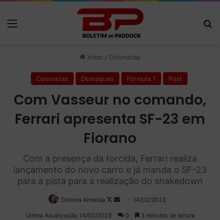
Menu
P
Início
/
Colunistas
Colunistas
Destaques
Fórmula 1
Post
Com Vasseur no comando,
Ferrari apresenta SF-23 em
Fiorano
Com a presença da torcida, Ferrari realiza
lançamento do novo carro e já manda o SF-23
para a pista para a realização do shakedown
Debora Almeida
Follow
Mande
14/02/2023
on
um
Última Atualização 14/02/2023
0
3 minutos de leitura