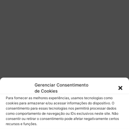
l
e
t
a
p
r
i
m
e
i
r
a
s
v
Gerenciar Consentimento
o
de Cookies
l
Para fornecer as melhores experiências, usamos tecnologias como
t
cookies para armazenar e/ou acessar informações do dispositivo. O
a
consentimento para essas tecnologias nos permitirá processar dados
s
como comportamento de navegação ou IDs exclusivos neste site. Não
e
consentir ou retirar o consentimento pode afetar negativamente certos
recursos e funções.
m