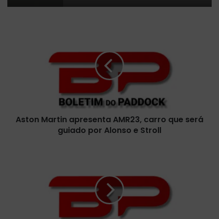
A
s
t
o
n
M
a
r
t
Aston Martin apresenta AMR23, carro que será
i
guiado por Alonso e Stroll
n
a
p
F
r
e
e
r
s
r
e
a
n
r
t
i