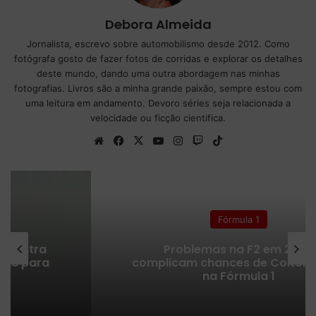
Debora Almeida
Jornalista, escrevo sobre automobilismo desde 2012. Como
fotógrafa gosto de fazer fotos de corridas e explorar os detalhes
deste mundo, dando uma outra abordagem nas minhas
fotografias. Livros são a minha grande paixão, sempre estou com
uma leitura em andamento. Devoro séries seja relacionada a
velocidade ou ficção cientifica.
We
Fa
X
Yo
Ins
Tw
Tik
bsi
ce
uT
tag
itc
To
te
bo
ub
ra
h
k
ok
e
m
Fórmula 1
Problemas na F2 em 2026
complicam chances de Colton Herta
na Fórmula 1