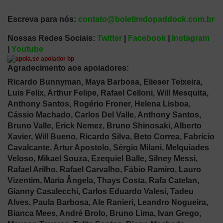
Escreva para nós:
contato@boletimdopaddock.com.br
Nossas Redes Sociais:
Twitter
|
Facebook
|
Instagram
|
Youtube
Agradecimento aos apoiadores:
Ricardo Bunnyman, Maya Barbosa, Elieser Teixeira,
Luis Felix, Arthur Felipe, Rafael Celloni, Will Mesquita,
Anthony Santos, Rogério Froner, Helena Lisboa,
Cássio Machado, Carlos Del Valle, Anthony Santos,
Bruno Valle, Erick Nemez, Bruno Shinosaki, Alberto
Xavier, Will Bueno, Ricardo Silva, Beto Correa, Fabrício
Cavalcante, Artur Apostolo, Sérgio Milani, Melquiades
Veloso, Mikael Souza, Ezequiel Balle, Silney Messi,
Rafael Arilho, Rafael Carvalho, Fábio Ramiro, Lauro
Vizentim, Maria Ângela, Thays Costa, Rafa Catelan,
Gianny Casalecchi, Carlos Eduardo Valesi, Tadeu
Alves, Paula Barbosa, Ale Ranieri, Leandro Nogueira,
Bianca Mees, André Brolo, Bruno Lima, Ivan Grego,