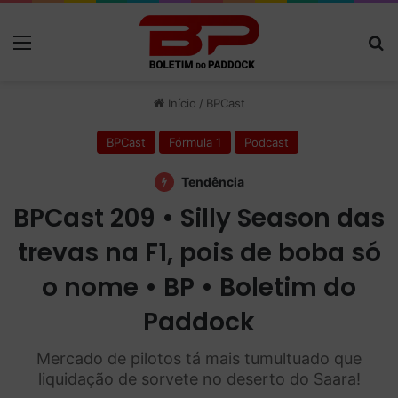
Menu
P
Início
/
BPCast
BPCast
Fórmula 1
Podcast
Tendência
BPCast 209 • Silly Season das
trevas na F1, pois de boba só
o nome • BP • Boletim do
Paddock
Mercado de pilotos tá mais tumultuado que
liquidação de sorvete no deserto do Saara!