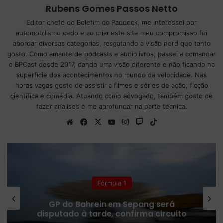
Rubens Gomes Passos Netto
Editor chefe do Boletim do Paddock, me interessei por
automobilismo cedo e ao criar este site meu compromisso foi
abordar diversas categorias, resgatando a visão nerd que tanto
gosto. Como amante de podcasts e audiolivros, passei a comandar
o BPCast desde 2017, dando uma visão diferente e não ficando na
superfície dos acontecimentos no mundo da velocidade. Nas
horas vagas gosto de assistir a filmes e séries de ação, ficção
científica e comédia. Atuando como advogado, também gosto de
fazer análises e me aprofundar na parte técnica.
We
Fa
X
Yo
Ins
Tw
Tik
bsi
ce
uT
tag
itc
To
te
bo
ub
ra
h
k
ok
e
m
Fórmula 1
GP do Bahrein em Sepang será
disputado à tarde, confirma circuito