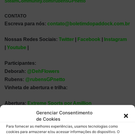
SteamCommunity.com/rubensGPnetto
CONTATO
Escreva para nós:
contato@boletimdopaddock.com.br
Nossas Redes Sociais:
Twitter
|
Facebook
|
Instagram
|
Youtube
|
Participantes:
Deborah:
@DehFlowers
Rubens:
@rubensGPnetto
Vinheta de abertura e trilha:
Abertura:
Extreme Sports por Amillion
Gerenciar Consentimento
de Cookies
Trilha:
Weekend in Tattoine da biblioteca do Youtube
Para fornecer as melhores experiências, usamos tecnologias como
cookies para armazenar e/ou acessar informações do dispositivo. O