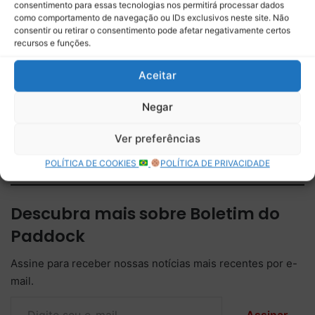
consentimento para essas tecnologias nos permitirá processar dados
Relacionado
como comportamento de navegação ou IDs exclusivos neste site. Não
consentir ou retirar o consentimento pode afetar negativamente certos
BPCast 294 • O circo de
BPCast 302 • A Ferrari
recursos e funções.
horrores da Pré-temporada
errou, o Verstappen acertou,
da Fórmula 1 • BP • Boletim
Russell venceu e Antonelli
Aceitar
do Paddock
segue líder • BP • Boletim
do Paddock
Negar
BPCast 304 • Kimi comanda
a festa na Bélgia • BP •
Ver preferências
Boletim do Paddock
POLÍTICA DE COOKIES
POLÍTICA DE PRIVACIDADE
Descubra mais sobre Boletim do
Paddock
Assine para receber nossas notícias mais recentes por e-
mail.
Digite seu e-mail…
Assinar