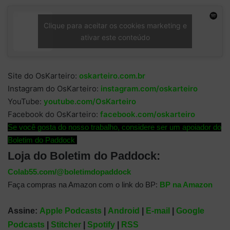
Clique para aceitar os cookies marketing e
ativar este conteúdo
Site do OsKarteiro:
oskarteiro.com.br
Instagram do OsKarteiro:
instagram.com/oskarteiro
YouTube:
youtube.com/OsKarteiro
Facebook do OsKarteiro:
facebook.com/oskarteiro
Se você gosta do nosso trabalho, considere ser um apoiador do
Boletim do Paddock
Loja do Boletim do Paddock:
Colab55.com/@boletimdopaddock
Faça compras na Amazon com o link do BP:
BP na Amazon
Assine:
Apple Podcasts
|
Android
|
E-mail
|
Google
Podcasts
|
Stitcher
|
Spotify
|
RSS