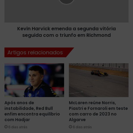
e
H
c
a
o
r
n
v
s
Kevin Harvick emenda a segunda vitória
i
a
seguida com o triunfo em Richmond
c
g
k
r
e
Artigos relacionados
a
m
C
e
a
n
m
d
p
a
e
a
ã
s
o
e
Após anos de
McLaren reúne Norris,
d
g
instabilidade, Red Bull
Piastri e Fornaroli em teste
a
u
enfim encontra equilíbrio
com carro de 2023 no
F
n
com Hadjar
Algarve
ó
d
6 dias atrás
6 dias atrás
r
a