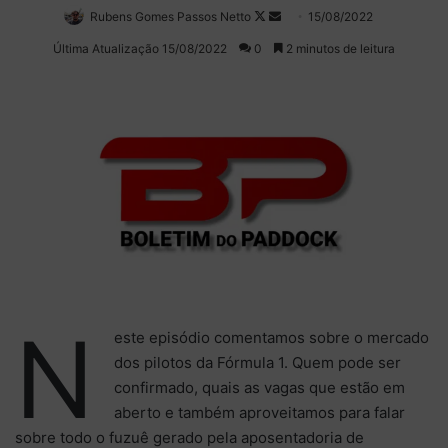
Rubens Gomes Passos Netto
Follow
Mande
15/08/2022
on
um
Última Atualização 15/08/2022
0
2 minutos de leitura
X
e-
mail
N
este episódio comentamos sobre o mercado
dos pilotos da Fórmula 1. Quem pode ser
confirmado, quais as vagas que estão em
aberto e também aproveitamos para falar
sobre todo o fuzuê gerado pela aposentadoria de