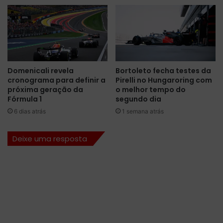
m
v
u
i
l
t
a
ó
E
r
e
i
m
a
Domenicali revela
Bortoleto fecha testes da
e
s
cronograma para definir a
Pirelli no Hungaroring com
P
e
próxima geração da
o melhor tempo do
r
g
Fórmula 1
segundo dia
i
u
6 dias atrás
1 semana atrás
x
i
d
d
a
Deixe uma resposta
a
C
c
o
o
r
m
e
o
i
t
a
r
d
i
o
u