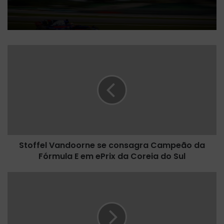
S
t
o
f
f
e
l
V
a
Stoffel Vandoorne se consagra Campeão da
n
Fórmula E em ePrix da Coreia do Sul
d
o
o
K
r
e
n
v
e
i
s
n