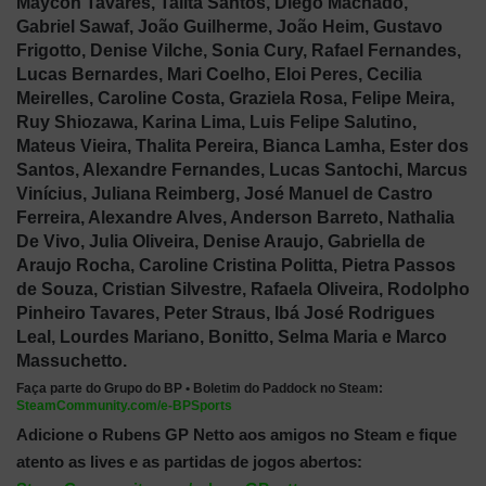
Maycon Tavares, Talita Santos, Diego Machado,
Gabriel Sawaf, João Guilherme, João Heim, Gustavo
Frigotto, Denise Vilche, Sonia Cury, Rafael Fernandes,
Lucas Bernardes, Mari Coelho, Eloi Peres, Cecilia
Meirelles, Caroline Costa, Graziela Rosa, Felipe Meira,
Ruy Shiozawa, Karina Lima, Luis Felipe Salutino,
Mateus Vieira, Thalita Pereira, Bianca Lamha, Ester dos
Santos, Alexandre Fernandes, Lucas Santochi, Marcus
Vinícius, Juliana Reimberg, José Manuel de Castro
Ferreira, Alexandre Alves, Anderson Barreto, Nathalia
De Vivo, Julia Oliveira, Denise Araujo, Gabriella de
Araujo Rocha, Caroline Cristina Politta, Pietra Passos
de Souza, Cristian Silvestre, Rafaela Oliveira, Rodolpho
Pinheiro Tavares, Peter Straus, Ibá José Rodrigues
Leal, Lourdes Mariano, Bonitto, Selma Maria e Marco
Massuchetto.
Faça parte do Grupo do BP • Boletim do Paddock no Steam:
SteamCommunity.com/e-BPSports
Adicione o Rubens GP Netto aos amigos no Steam e fique
atento as lives e as partidas de jogos abertos: