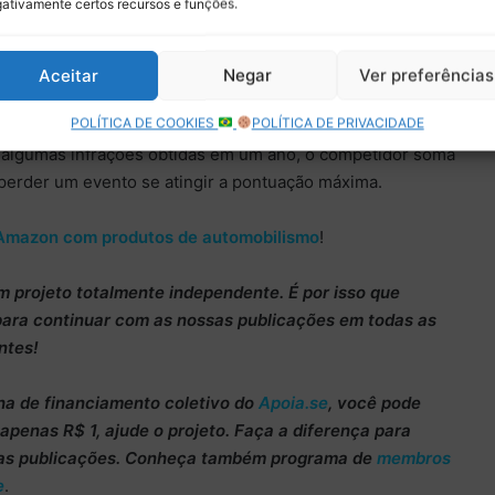
ativamente certos recursos e funções.
21, assumiu o posto de líder do departamento de
a equipe.
Aceitar
Negar
Ver preferências
nteressante para observar a dinâmica de Verstappen, com
POLÍTICA DE COOKIES
POLÍTICA DE PRIVACIDADE
disso, o neerlandês ainda está pendurado em pontos na
e algumas infrações obtidas em um ano, o competidor soma
 perder um evento se atingir a pontuação máxima.
Amazon com produtos de automobilismo
!
m projeto totalmente
independente
. É por isso que
para continuar
com as nossas publicações em todas as
ntes!
ha de
financiamento coletivo do
Apoia.se
, você pode
m apenas
R$ 1
, ajude o projeto. Faça a diferença para
as publicações. Conheça também programa de
membros
e
.