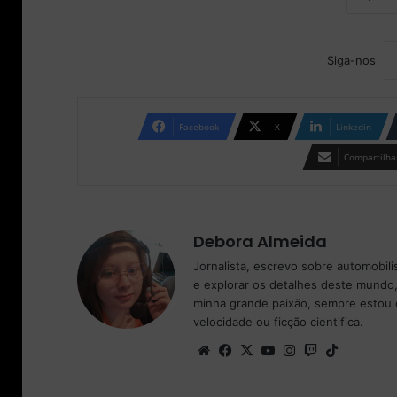
Siga-nos
Facebook
X
Linkedin
Compartilhar
Debora Almeida
Jornalista, escrevo sobre automobil
e explorar os detalhes deste mundo,
minha grande paixão, sempre estou 
velocidade ou ficção cientifica.
We
Fa
X
Yo
Ins
Tw
Tik
bsi
ce
uT
tag
itc
To
te
bo
ub
ra
h
k