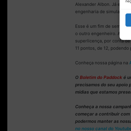
neg
Alexander Albon. Já em 20
engenharia de simulação d
Esse é um fim de semana i
o outro engenheiro. Além 
superlicença, por conta d
11 pontos, de 12, podendo
Conheça nossa página na
O
Boletim do Paddock
é u
precisamos do
seu apoio 
mídias que estamos prese
Conheça
a nossa campan
começar a
contribuir co
podermos manter as noss
no nosso canal do Youtub