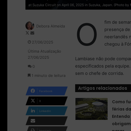
at Suzuka Circuit on April 06, 2025 in Suzuka, Japan. (Photo by
O
fim de seman
Debora Almeida
presença de 
F
M
neerlandês n
o
a
27/06/2025
chegou à Fór
l
n
Última Atualização
l
d
27/06/2025
o
e
Lambiase não pode compare
w
u
especificados pela equipe
0
o
m
sem o chefe de corrida.
1 minuto de leitura
n
e
X
-
Artigos relacionados
m
Facebook
a
i
X
Como fu
l
férias d
Linkedin
Entenda 
obrigam 
Compartilhar via e-
parar
Imprimir