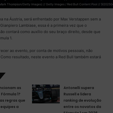
 Mark Thompson/Getty Images) // Getty Images / Red Bull Content Pool // SI202504
a na Áustria, será enfrentado por Max Verstappen sem a
Gianpiero Lambiase, essa é a primeira vez que o
ão contará como auxílio do seu braço direito, desde que
mula 1.
cer ao evento, por conta de motivos pessoais, não
. Como resultado, neste evento a Red Bull também estará
ncionam as
Antonelli supera
a Fórmula 1?
Russell e lidera
as regras que
ranking de evolução
equipes a
entre os novatos da
Fórmula 1 em 2026