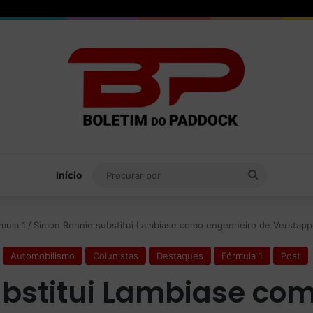
Procurar
Início
por
mula 1
/
Simon Rennie substitui Lambiase como engenheiro de Verstapp
Automobilismo
Colunistas
Destaques
Fórmula 1
Post
bstitui Lambiase co