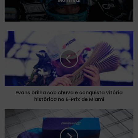
Montreal
E
v
a
n
s
b
r
i
l
Evans brilha sob chuva e conquista vitória
h
histórica no E-Prix de Miami
a
s
o
F
b
ó
c
r
h
m
u