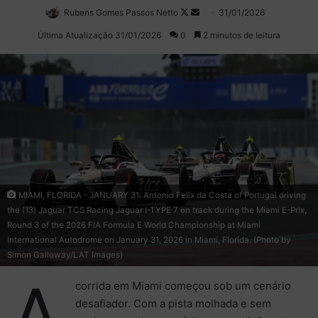
Rubens Gomes Passos Netto
Follow
Mande
31/01/2026
on
um
Última Atualização 31/01/2026
0
2 minutos de leitura
X
e-
mail
MIAMI, FLORIDA - JANUARY 31: Antonio Felix da Costa of Portugal driving
the (13) Jaguar TCS Racing Jaguar I-TYPE 7 on track during the Miami E-Prix,
Round 3 of the 2026 FIA Formula E World Championship at Miami
International Autodrome on January 31, 2026 in Miami, Florida. (Photo by
Simon Galloway/LAT Images)
A
corrida em Miami começou sob um cenário
desafiador. Com a pista molhada e sem