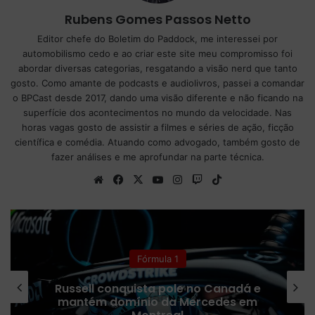
Rubens Gomes Passos Netto
Editor chefe do Boletim do Paddock, me interessei por
automobilismo cedo e ao criar este site meu compromisso foi
abordar diversas categorias, resgatando a visão nerd que tanto
gosto. Como amante de podcasts e audiolivros, passei a comandar
o BPCast desde 2017, dando uma visão diferente e não ficando na
superfície dos acontecimentos no mundo da velocidade. Nas
horas vagas gosto de assistir a filmes e séries de ação, ficção
científica e comédia. Atuando como advogado, também gosto de
fazer análises e me aprofundar na parte técnica.
We
Fa
X
Yo
Ins
Tw
Tik
bsi
ce
uT
tag
itc
To
te
bo
ub
ra
h
k
ok
e
m
Fórmula 1
onquista pole no Canadá e
Norris conqu
domínio da Mercedes em
Miami; Antone