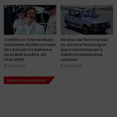
s
o
t
B
ó
C
r
o
i
r
c
p
a
c
Conflito no Oriente Médio
50 anos de Fiat no Brasil:
n
o
coloca em dúvida corridas
os carros e tecnologias
o
m
da Fórmula 1 no Bahrein e
que transformaram a
E
c
na Arábia Saudita, diz
indústria automotiva
-
o
Toto Wolff
nacional
P
l
06/03/2026
05/03/2026
r
a
i
b
Deixe uma resposta
x
o
d
r
e
a
M
ç
i
ã
a
o
m
i