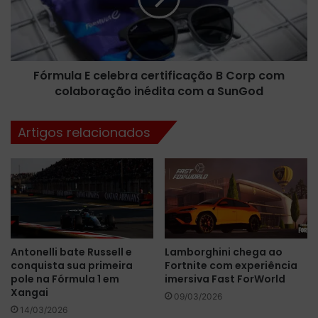
u
v
l
a
a
e
E
c
c
o
Fórmula E celebra certificação B Corp com
e
n
colaboração inédita com a SunGod
l
q
e
u
b
Artigos relacionados
i
r
s
a
t
c
a
e
v
r
i
t
t
i
ó
f
Antonelli bate Russell e
Lamborghini chega ao
r
i
conquista sua primeira
Fortnite com experiência
i
c
pole na Fórmula 1 em
imersiva Fast ForWorld
a
a
Xangai
h
09/03/2026
ç
14/03/2026
i
ã