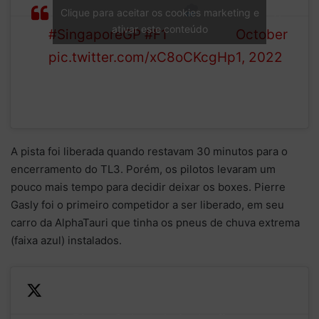
reconnaissance laps
1 (@F1)
Clique para aceitar os cookies marketing e
ativar este conteúdo
#SingaporeGP
#F1
October
pic.twitter.com/xC8oCKcgHp
1, 2022
A pista foi liberada quando restavam 30 minutos para o
encerramento do TL3. Porém, os pilotos levaram um
pouco mais tempo para decidir deixar os boxes. Pierre
Gasly foi o primeiro competidor a ser liberado, em seu
carro da AlphaTauri que tinha os pneus de chuva extrema
(faixa azul) instalados.