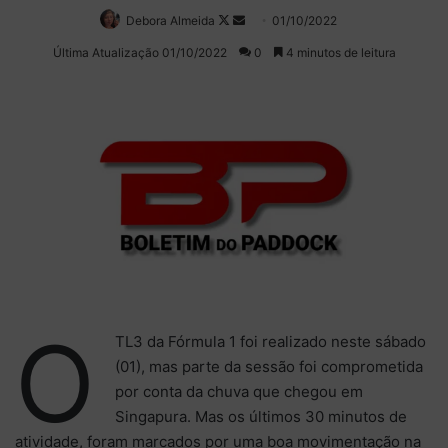
Debora Almeida
Follow
Mande
01/10/2022
on
um
Última Atualização 01/10/2022
0
4 minutos de leitura
X
e-
mail
O
TL3 da Fórmula 1 foi realizado neste sábado
(01), mas parte da sessão foi comprometida
por conta da chuva que chegou em
Singapura. Mas os últimos 30 minutos de
atividade, foram marcados por uma boa movimentação na