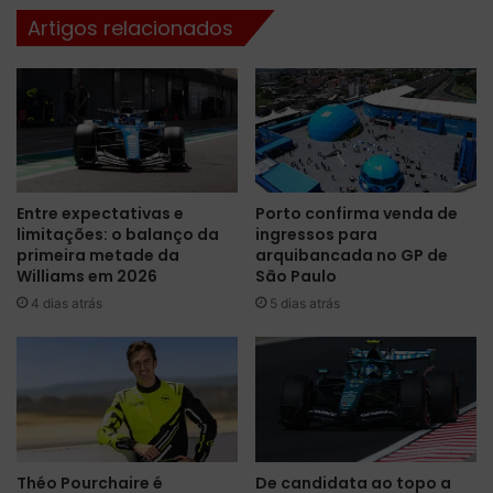
m
r
Artigos relacionados
a
c
r
c
c
r
a
a
d
v
a
a
p
a
e
p
Entre expectativas e
Porto confirma venda de
l
o
limitações: o balanço da
ingressos para
o
l
primeira metade da
arquibancada no GP de
c
e
Williams em 2026
São Paulo
a
e
4 dias atrás
5 dias atrás
o
m
s
S
,
i
M
n
a
g
r
a
t
p
a
u
Théo Pourchaire é
De candidata ao topo a
G
r