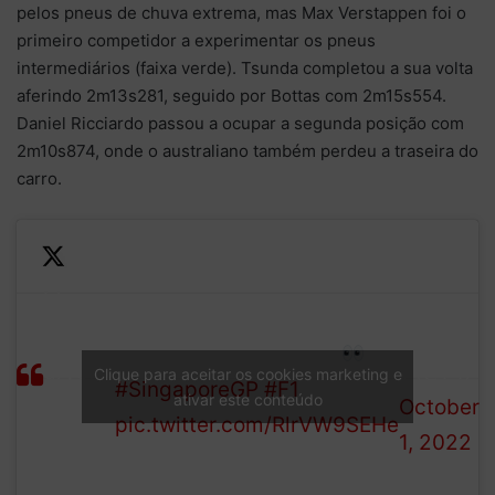
pelos pneus de chuva extrema, mas Max Verstappen foi o
primeiro competidor a experimentar os pneus
intermediários (faixa verde). Tsunda completou a sua volta
aferindo 2m13s281, seguido por Bottas com 2m15s554.
Daniel Ricciardo passou a ocupar a segunda posição com
2m10s874, onde o australiano também perdeu a traseira do
carro.
It's
—
Verstappen heads out on
getting
Formula
the intermediate tyres
dryer
1 (@F1)
Clique para aceitar os cookies marketing e
#SingaporeGP
#F1
ativar este conteúdo
out
October
pic.twitter.com/RlrVW9SEHe
there…
1, 2022