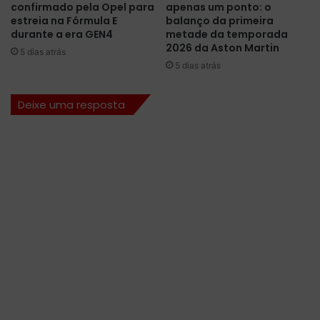
confirmado pela Opel para
apenas um ponto: o
a
a
estreia na Fórmula E
balanço da primeira
r
,
durante a era GEN4
metade da temporada
c
d
2026 da Aston Martin
5 dias atrás
í
e
5 dias atrás
a
p
c
o
Deixe uma resposta
r
i
a
s
v
d
a
e
a
b
p
a
o
t
l
a
e
l
e
h
m
a
S
i
i
n
n
t
g
e