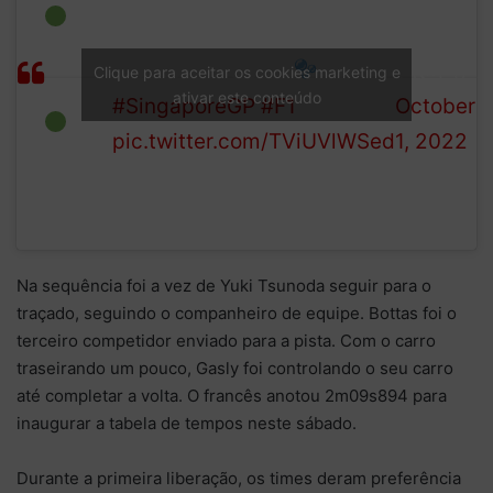
Pierre Splash-ly is the first
—
driver out on the slippery
Formula
GREEN
Singapore streets
1 (@F1)
Clique para aceitar os cookies marketing e
LIGHT
ativar este conteúdo
#SingaporeGP
#F1
October
pic.twitter.com/TViUVlWSed
1, 2022
Na sequência foi a vez de Yuki Tsunoda seguir para o
traçado, seguindo o companheiro de equipe. Bottas foi o
terceiro competidor enviado para a pista. Com o carro
traseirando um pouco, Gasly foi controlando o seu carro
até completar a volta. O francês anotou 2m09s894 para
inaugurar a tabela de tempos neste sábado.
Durante a primeira liberação, os times deram preferência