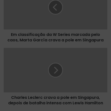
l
a
s
s
i
f
Em classificação da W Series marcada pelo
i
caos, Marta García crava a pole em Singapura
c
a
ç
C
ã
h
o
a
d
r
a
l
W
e
S
s
e
L
r
e
i
Charles Leclerc crava a pole em Singapura,
c
e
depois de batalha intensa com Lewis Hamilton
l
s
e