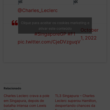
FP3 CLASSIFICATION
—
@Charles_Leclerc
leads us
Formula
into qualifying following a
1 (@F1)
Clique para aceitar os cookies marketing e
rain-disrupted
ativar este conteúdo
October
session
#SingaporeGP
#F1
1, 2022
pic.twitter.com/CjeDVzguqV
Relacionado
Charles Leclerc crava a pole
TL3 Singapura – Charles
em Singapura, depois de
Leclerc superou Hamilton,
batalha intensa com Lewis
despertando chances da