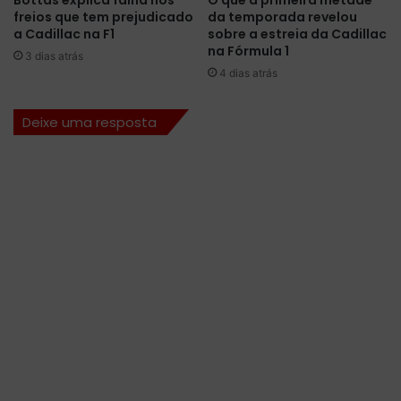
É
freios que tem prejudicado
da temporada revelou
a Cadillac na F1
sobre a estreia da Cadillac
D
na Fórmula 1
E
3 dias atrás
L
4 dias atrás
A
S
Deixe uma resposta