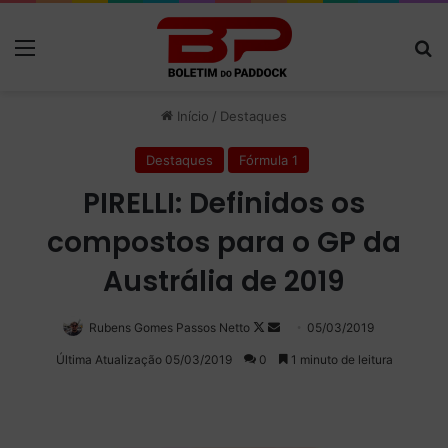
Menu
P
Início
/
Destaques
Destaques
Fórmula 1
PIRELLI: Definidos os
compostos para o GP da
Austrália de 2019
Rubens Gomes Passos Netto
Follow
Mande
05/03/2019
on
um
Última Atualização 05/03/2019
0
1 minuto de leitura
X
e-
mail