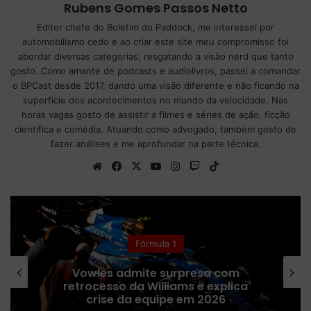
Rubens Gomes Passos Netto
Editor chefe do Boletim do Paddock, me interessei por
automobilismo cedo e ao criar este site meu compromisso foi
abordar diversas categorias, resgatando a visão nerd que tanto
gosto. Como amante de podcasts e audiolivros, passei a comandar
o BPCast desde 2017, dando uma visão diferente e não ficando na
superfície dos acontecimentos no mundo da velocidade. Nas
horas vagas gosto de assistir a filmes e séries de ação, ficção
científica e comédia. Atuando como advogado, também gosto de
fazer análises e me aprofundar na parte técnica.
We
Fa
X
Yo
Ins
Tw
Tik
bsi
ce
uT
tag
itc
To
te
bo
ub
ra
h
k
ok
e
m
Fórmula 1
Vowles admite surpresa com
retrocesso da Williams e explica
crise da equipe em 2026