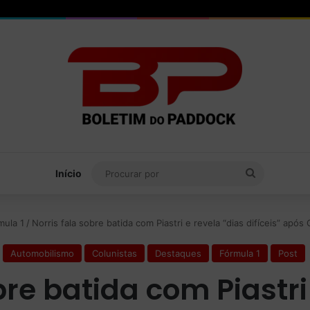
Procurar
Início
por
mula 1
/
Norris fala sobre batida com Piastri e revela “dias difíceis” apó
Automobilismo
Colunistas
Destaques
Fórmula 1
Post
bre batida com Piastri