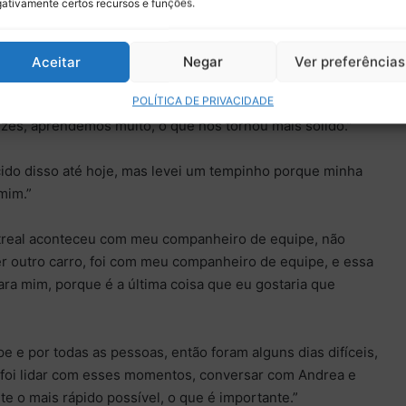
ativamente certos recursos e funções.
mero um e continuaremos a saber sempre. Então, houve
rutivas.”
Aceitar
Negar
Ver preferências
 positiva, muitas coisas estão mais fortes do que antes
POLÍTICA DE PRIVACIDADE
e você talvez não esperasse, mas é um bom resultado. Em
lizes, aprendemos muito, o que nos tornou mais sólido.”
ido disso até hoje, mas levei um tempinho porque minha
mim.”
real aconteceu com meu companheiro de equipe, não
er outro carro, foi com meu companheiro de equipe, e essa
para mim, porque é a última coisa que eu gostaria que
e e por todas as pessoas, então foram alguns dias difíceis,
foi lidar com esses momentos, conversar com Andrea e
te o mais rápido possível, o que é importante.”