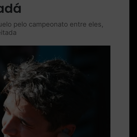
nadá
uelo pelo campeonato entre eles,
eitada