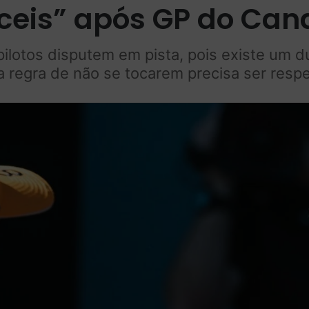
íceis” após GP do Ca
pilotos disputem em pista, pois existe um d
 regra de não se tocarem precisa ser resp