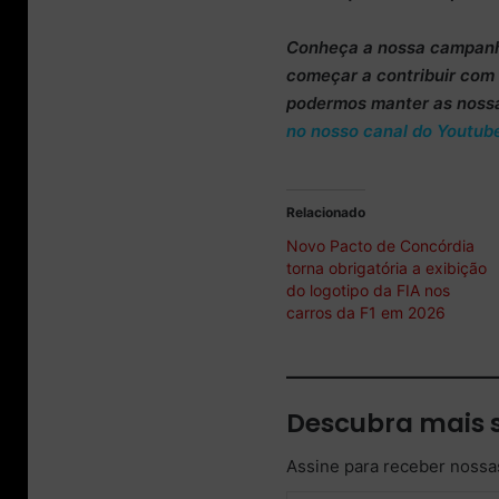
Conheça
a nossa campan
começar a
contribuir co
podermos manter as noss
no nosso canal do Youtub
Relacionado
Novo Pacto de Concórdia
torna obrigatória a exibição
do logotipo da FIA nos
carros da F1 em 2026
Descubra mais 
Assine para receber nossas
Digite seu e-mail…