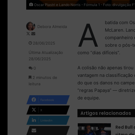
Oscar Piastri e Lando Norris - Fórmula 1 - Foto: divulgação F
A
batida com Os
Debora Almeida
McLaren. Land
F
M
companheiro d
o
a
28/06/2025
sobre o pós-t
l
n
como “dias difíceis”.
Última Atualização
l
d
28/06/2025
o
e
w
u
A colisão não apenas tirou
0
o
m
vantagem na classificação 
2 minutos de
n
e
do que os danos no campe
leitura
X
-
“regras Papaya” — diretri
m
a
de equipe.
Facebook
i
l
X
Artigos relacionados
Linkedin
Red Bull
ritmo de