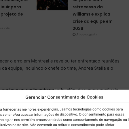
inuir para
retrocesso da
 projeto de
Williams e explica
crise da equipe em
 atrás
2026
3 horas atrás
hecer o erro em Montreal e revelou ter enfrentado reuniões
 da equipe, incluindo o chefe do time, Andrea Stella e o
e um bom entendimento de tudo, além de compreensão da
para a equipe. Deixei claro desde o momento que julguei
Gerenciar Consentimento de Cookies
, é claro, não foi a conversa mais feliz, mas foi uma
a fornecer as melhores experiências, usamos tecnologias como cookies para
 realizada com clareza”, comentou o britânico.
azenar e/ou acessar informações do dispositivo. O consentimento para essas
nologias nos permitirá processar dados como comportamento de navegação ou 
lusivos neste site. Não consentir ou retirar o consentimento pode afetar
mim, mas de como atuamos como equipe. Todos nós