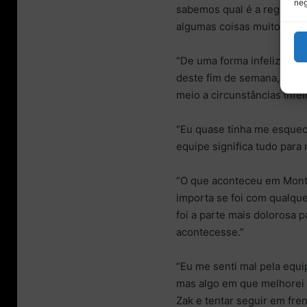
neg
sabemos qual é a regra nú
algumas coisas muito const
“De uma forma infeliz, mas
deste fim de semana, o qu
meio a circunstâncias infe
“Eu quase tinha me esquec
equipe significa tudo para 
“O que aconteceu em Mont
importa se foi com qualqu
foi a parte mais dolorosa 
acontecesse.”
“Eu me senti mal pela equip
mas algo em que melhorei 
Zak e tentar seguir em fren