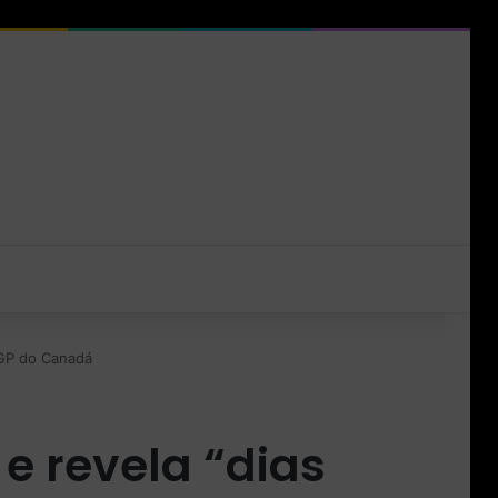
s GP do Canadá
 e revela “dias