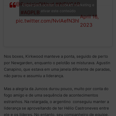
SERIES
@PatricioOWard
.
#INDYCAR
Clique para aceitar os cookies marketing e
(@IndyCar)
ativar este conteúdo
//
#AGPLB
April 16,
pic.twitter.com/NvIAefN3hl
2023
Nos boxes, Kirkwood manteve a ponta, seguido de perto
por Newgarden, enquanto o pelotão se misturava. Agustin
Canapino, que estava em uma janela diferente de paradas,
não parou e assumiu a liderança.
Mas a alegria da Juncos durou pouco, muito por conta do
fogo amigo e de uma sequência de acontecimentos
estranhos. Na relargada, o argentino conseguiu manter a
liderança se aproveitando de ter Hélio Castroneves entre
ele e os líderes. No entanto, seu companheiro de equipe,