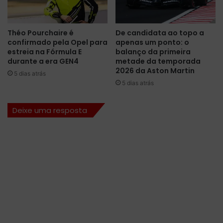
a
h
p
p
a
a
Théo Pourchaire é
De candidata ao topo a
c
r
confirmado pela Opel para
apenas um ponto: o
o
a
estreia na Fórmula E
balanço da primeira
t
o
durante a era GEN4
metade da temporada
e
t
2026 da Aston Martin
5 dias atrás
s
e
5 dias atrás
e
s
x
t
Deixe uma resposta
c
e
l
d
u
e
s
n
i
o
v
v
o
a
s
t
p
o
a
s
r
d