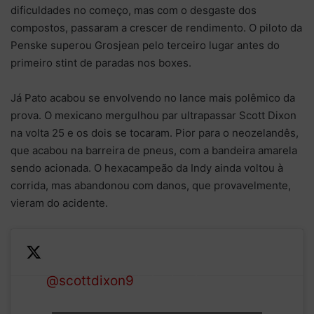
dificuldades no começo, mas com o desgaste dos
compostos, passaram a crescer de rendimento. O piloto da
Penske superou Grosjean pelo terceiro lugar antes do
primeiro stint de paradas nos boxes.
Já Pato acabou se envolvendo no lance mais polêmico da
prova. O mexicano mergulhou par ultrapassar Scott Dixon
na volta 25 e os dois se tocaram. Pior para o neozelandês,
que acabou na barreira de pneus, com a bandeira amarela
sendo acionada. O hexacampeão da Indy ainda voltou à
corrida, mas abandonou com danos, que provavelmente,
vieram do acidente.
— NTT
.
@scottdixon9
is in the tire
INDYCAR
barrier after contact with