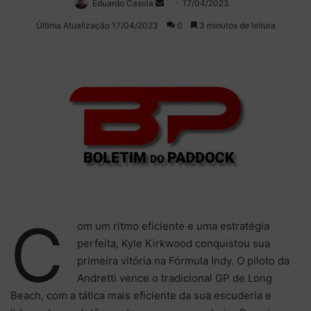
Eduardo Casola
Mande
17/04/2023
um
Última Atualização 17/04/2023
0
3 minutos de leitura
e-
mail
C
om um ritmo eficiente e uma estratégia
perfeita, Kyle Kirkwood conquistou sua
primeira vitória na Fórmula Indy. O piloto da
Andretti vence o tradicional GP de Long
Beach, com a tática mais eficiente da sua escuderia e