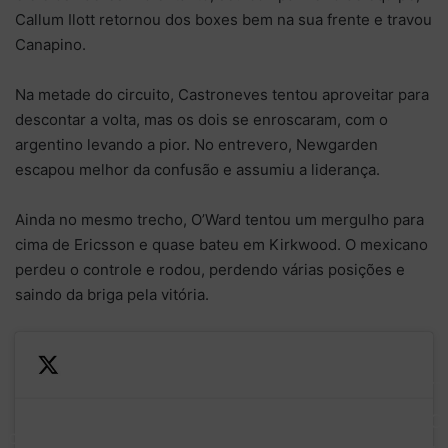
Callum Ilott retornou dos boxes bem na sua frente e travou
Canapino.
Na metade do circuito, Castroneves tentou aproveitar para
descontar a volta, mas os dois se enroscaram, com o
argentino levando a pior. No entrevero, Newgarden
escapou melhor da confusão e assumiu a liderança.
Ainda no mesmo trecho, O’Ward tentou um mergulho para
cima de Ericsson e quase bateu em Kirkwood. O mexicano
perdeu o controle e rodou, perdendo várias posições e
saindo da briga pela vitória.
— NTT
The No. 5 was able to
INDYC
nd now