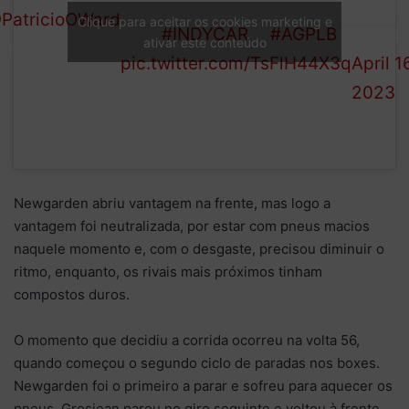
continue with the rest of the
SERIES
PatricioOWard
Clique para aceitar os cookies marketing e
field.
#INDYCAR
//
#AGPLB
(@Indy
ativar este conteúdo
 in the tires!
pic.twitter.com/TsFlH44X3q
April 1
2023
Newgarden abriu vantagem na frente, mas logo a
vantagem foi neutralizada, por estar com pneus macios
naquele momento e, com o desgaste, precisou diminuir o
ritmo, enquanto, os rivais mais próximos tinham
compostos duros.
O momento que decidiu a corrida ocorreu na volta 56,
quando começou o segundo ciclo de paradas nos boxes.
Newgarden foi o primeiro a parar e sofreu para aquecer os
pneus. Grosjean parou no giro seguinte e voltou à frente