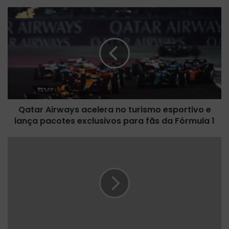
Q
a
t
a
r
A
i
r
w
Qatar Airways acelera no turismo esportivo e
a
lança pacotes exclusivos para fãs da Fórmula 1
y
s
a
M
c
a
e
s
l
e
e
r
r
a
a
t
n
i
o
c