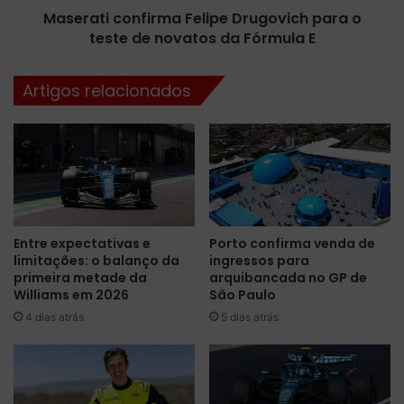
t
Maserati confirma Felipe Drugovich para o
o
u
teste de novatos da Fórmula E
n
r
f
i
i
Artigos relacionados
s
r
m
m
o
a
e
F
s
e
p
l
o
i
r
p
Entre expectativas e
Porto confirma venda de
t
e
limitações: o balanço da
ingressos para
i
D
primeira metade da
arquibancada no GP de
v
r
Williams em 2026
São Paulo
o
u
4 dias atrás
5 dias atrás
e
g
l
o
a
v
n
i
ç
c