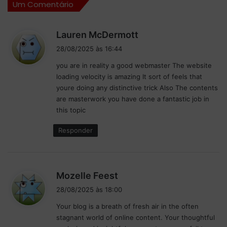
Um Comentário
i
L
r
1
a
d
d
Lauren McDermott
d
o
i
e
G
28/08/2025 às 16:44
s
c
P
you are in reality a good webmaster The website
s
o
d
loading velocity is amazing It sort of feels that
r
e
a
youre doing any distinctive trick Also The contents
r
H
:
are masterwork you have done a fantastic job in
i
o
this topic
d
l
a
a
Responder
d
n
a
d
F
a
1
;
d
Mozelle Feest
F
i
1
28/08/2025 às 18:00
r
s
Your blog is a breath of fresh air in the often
e
s
stagnant world of online content. Your thoughtful
t
e