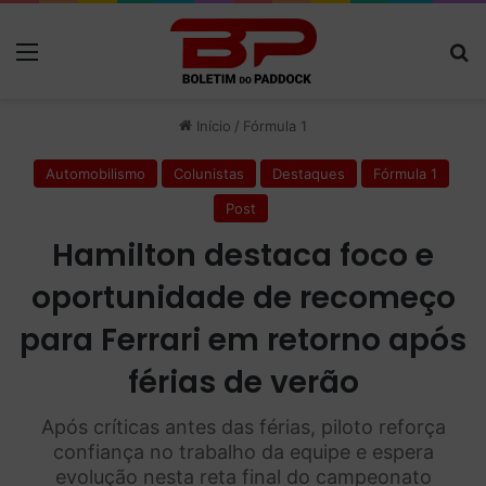
Menu
P
Início
/
Fórmula 1
Automobilismo
Colunistas
Destaques
Fórmula 1
Post
Hamilton destaca foco e
oportunidade de recomeço
para Ferrari em retorno após
férias de verão
Após críticas antes das férias, piloto reforça
confiança no trabalho da equipe e espera
evolução nesta reta final do campeonato