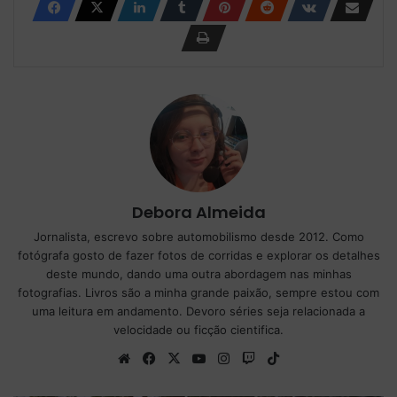
Debora Almeida
Jornalista, escrevo sobre automobilismo desde 2012. Como
fotógrafa gosto de fazer fotos de corridas e explorar os detalhes
deste mundo, dando uma outra abordagem nas minhas
fotografias. Livros são a minha grande paixão, sempre estou com
uma leitura em andamento. Devoro séries seja relacionada a
velocidade ou ficção cientifica.
We
Fa
X
Yo
Ins
Tw
Tik
bsi
ce
uT
tag
itc
To