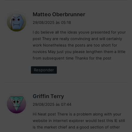
d
Matteo Oberbrunner
i
29/08/2025 às 05:18
s
I do believe all the ideas youve presented for your
s
post They are really convincing and will certainly
e
work Nonetheless the posts are too short for
:
novices May just you please lengthen them a little
from subsequent time Thanks for the post
Responder
d
Griffin Terry
i
29/08/2025 às 07:44
s
Hi Neat post There is a problem along with your
s
website in internet explorer would test this IE still
e
is the market chief and a good section of other
: