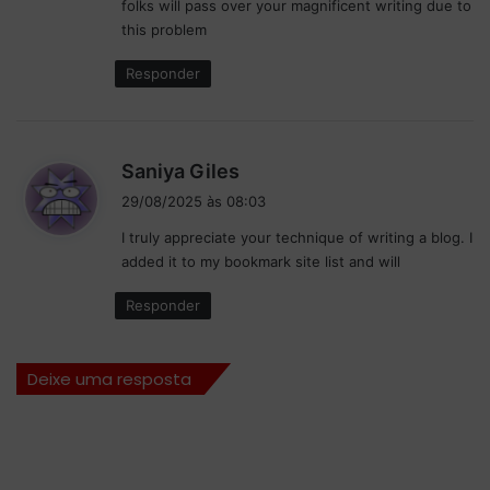
folks will pass over your magnificent writing due to
this problem
Responder
d
Saniya Giles
i
29/08/2025 às 08:03
s
I truly appreciate your technique of writing a blog. I
s
added it to my bookmark site list and will
e
:
Responder
Deixe uma resposta