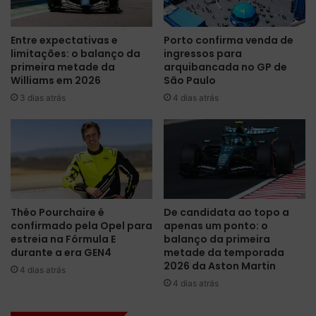
a
o
c
b
Entre expectativas e
Porto confirma venda de
h
r
limitações: o balanço da
ingressos para
e
a
primeira metade da
arquibancada no GP de
r
d
Williams em 2026
São Paulo
à
i
3 dias atrás
4 dias atrás
p
n
r
h
i
a
m
d
e
a
i
M
r
c
a
L
Théo Pourchaire é
De candidata ao topo a
e
a
confirmado pela Opel para
apenas um ponto: o
n
r
estreia na Fórmula E
balanço da primeira
g
e
durante a era GEN4
metade da temporada
e
n
2026 da Aston Martin
4 dias atrás
n
n
4 dias atrás
h
o
e
T