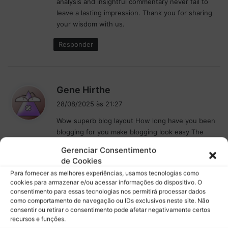
o
analysis and insightful commentary never fail to
:
r
leave a lasting impression. Thank you for sharing
n
your wisdom with us.
a
d
Responder
a
s
f
é
d
Gene Hirthe
r
i
28/08/2025 às 21:27
i
s
a
Wow superb blog layout How long have you been
s
s
blogging for you make blogging look easy The
e
overall look of your site is magnificent as well as
:
Gerenciar Consentimento
the content
de Cookies
Para fornecer as melhores experiências, usamos tecnologias como
Responder
cookies para armazenar e/ou acessar informações do dispositivo. O
consentimento para essas tecnologias nos permitirá processar dados
como comportamento de navegação ou IDs exclusivos neste site. Não
consentir ou retirar o consentimento pode afetar negativamente certos
d
Francesco Mueller
recursos e funções.