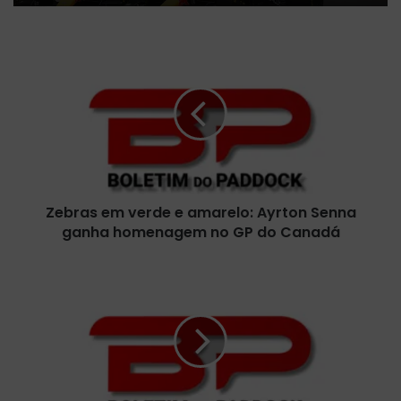
Z
e
b
r
a
s
e
m
v
Zebras em verde e amarelo: Ayrton Senna
e
ganha homenagem no GP do Canadá
r
d
e
I
e
n
a
t
m
e
a
l
r
i
e
g
l
ê