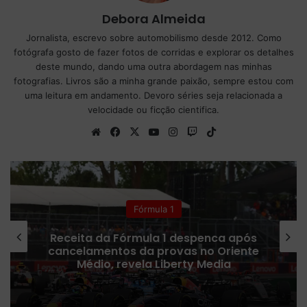
Debora Almeida
Jornalista, escrevo sobre automobilismo desde 2012. Como
fotógrafa gosto de fazer fotos de corridas e explorar os detalhes
deste mundo, dando uma outra abordagem nas minhas
fotografias. Livros são a minha grande paixão, sempre estou com
uma leitura em andamento. Devoro séries seja relacionada a
velocidade ou ficção cientifica.
We
Fa
X
Yo
Ins
Tw
Tik
bsi
ce
uT
tag
itc
To
te
bo
ub
ra
h
k
ok
e
m
Colunistas
Fórmula 1 confirma plano para
ampliar número de corridas Sprint
em 2027