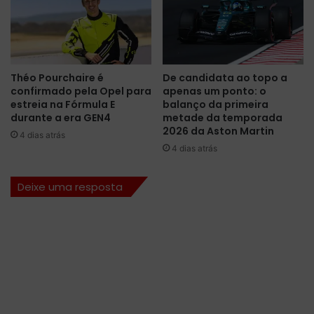
e
l
n
v
a
e
g
d
e
e
Théo Pourchaire é
De candidata ao topo a
m
s
confirmado pela Opel para
apenas um ponto: o
n
i
estreia na Fórmula E
balanço da primeira
o
g
durante a era GEN4
metade da temporada
G
n
2026 da Aston Martin
4 dias atrás
P
d
4 dias atrás
d
o
o
t
Deixe uma resposta
C
r
a
o
n
f
a
é
d
u
á
q
u
e
p