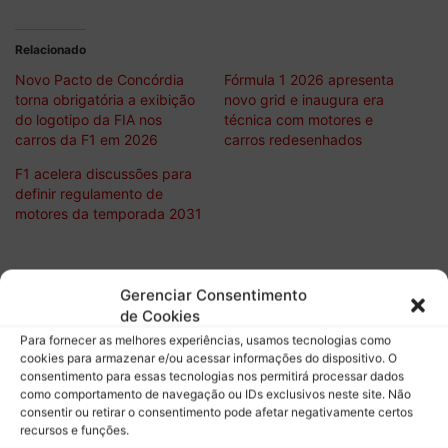
Relacionado
Novo Pacto de Concórdia
Fórmula 1 2026 apresenta
torna obrigatória a exibição
novo grid e inaugura era
do logotipo da FIA nos
técnica com motores e
carros da F1 em 2026
carros redesenhados
F1 acelera discussões para
definir regulamento de
motores da temporada 2031
Gerenciar Consentimento
Descubra mais sobre Boletim do
de Cookies
Paddock
Para fornecer as melhores experiências, usamos tecnologias como
cookies para armazenar e/ou acessar informações do dispositivo. O
consentimento para essas tecnologias nos permitirá processar dados
Assine para receber nossas notícias mais recentes por e-
como comportamento de navegação ou IDs exclusivos neste site. Não
mail.
consentir ou retirar o consentimento pode afetar negativamente certos
Digite seu e-mail…
recursos e funções.