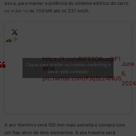
the 2026 FIA
extra, para manter a potência do sistema elétrico do carro
Formula 1 car
no máximo de 350 kW até os 337 km/h.
through
every angle
This
— FI
Get all the info on
concept and
(@fia
https://t.co/vRtFSSO8ua
@F1
the 2026 FIA
June
Clique para aceitar os cookies marketing e
#FIA
Formula 1
ativar este conteúdo
6,
pic.twitter.com/FJqSLc4NUS
regulations
2024
are set to
redefine
speed,
performance,
A asa dianteira será 100 mm mais estreita e contará com
sustainability
um flap ativo de dois elementos. A asa traseira será