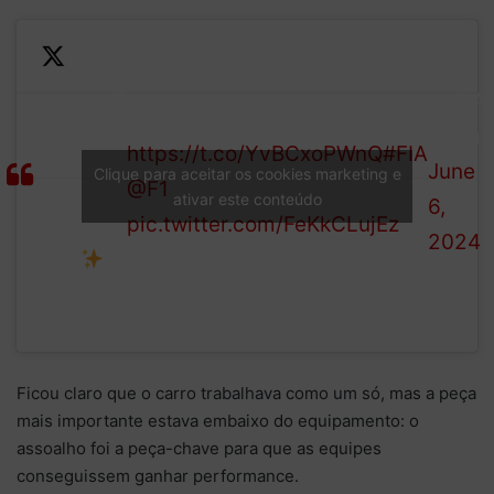
Unveiling
— FIA
the face
Get all the info on
(@fia)
of the
https://t.co/YvBCxoPWnQ
#FIA
June
Clique para aceitar os cookies marketing e
2026 FIA
@F1
ativar este conteúdo
6,
Formula
pic.twitter.com/FeKkCLujEz
2024
1 car
Ficou claro que o carro trabalhava como um só, mas a peça
mais importante estava embaixo do equipamento: o
assoalho foi a peça-chave para que as equipes
conseguissem ganhar performance.