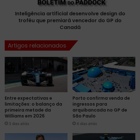
o
n
:
Inteligência artificial desenvolve design do
c
A
troféu que premiará vencedor do GP do
i
y
a
Canadá
r
a
t
r
Artigos relacionados
o
t
n
i
S
f
e
i
n
c
n
i
a
a
g
l
Entre expectativas e
Porto confirma venda de
a
d
limitações: o balanço da
ingressos para
n
e
primeira metade da
arquibancada no GP de
h
s
Williams em 2026
São Paulo
a
e
3 dias atrás
4 dias atrás
h
n
o
v
m
o