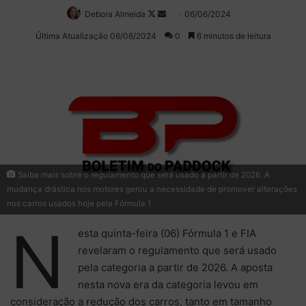
Debora Almeida
Follow
Mande
06/06/2024
on
um
Última Atualização 06/06/2024
0
6 minutos de leitura
X
e-
mail
Saiba mais sobre o regulamento que será usado a partir de 2026. A
mudança drástica nos motores gerou a necessidade de promover alterações
nos carros usados hoje pela Fórmula 1
N
esta quinta-feira (06) Fórmula 1 e FIA
revelaram o regulamento que será usado
pela categoria a partir de 2026. A aposta
nesta nova era da categoria levou em
consideração a redução dos carros, tanto em tamanho