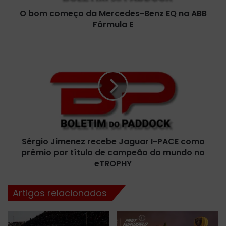
ç
O bom começo da Mercedes-Benz EQ na ABB
o
Fórmula E
d
a
M
S
e
é
r
r
c
g
e
i
d
o
e
J
s
i
-
m
B
Sérgio Jimenez recebe Jaguar I-PACE como
e
e
prêmio por título de campeão do mundo no
n
n
e
eTROPHY
z
z
E
r
Artigos relacionados
Q
e
n
c
a
e
A
b