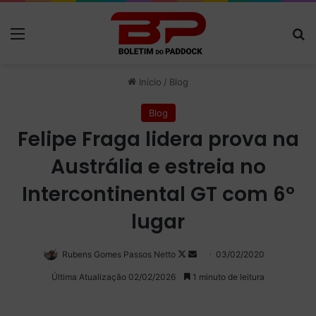
Menu
P
Início
/
Blog
Blog
Felipe Fraga lidera prova na
Austrália e estreia no
Intercontinental GT com 6º
lugar
Rubens Gomes Passos Netto
Follow
Mande
03/02/2020
on
um
Última Atualização 02/02/2026
1 minuto de leitura
X
e-
mail