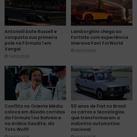
B
e
B
J
F
a
ó
g
Antonelli bate Russell e
Lamborghini chega ao
r
u
conquista sua primeira
Fortnite com experiência
m
a
pole na Fórmula 1 em
imersiva Fast ForWorld
u
r
Xangai
l
09/03/2026
I
14/03/2026
a
-
E
P
A
C
E
c
o
m
Conflito no Oriente Médio
50 anos de Fiat no Brasil:
o
coloca em dúvida corridas
os carros e tecnologias
p
da Fórmula 1 no Bahrein e
que transformaram a
r
na Arábia Saudita, diz
indústria automotiva
ê
Toto Wolff
nacional
m
06/03/2026
05/03/2026