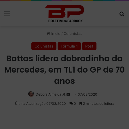
Menu
P
Início
/
Colunistas
Colunistas
Fórmula 1
Post
Bottas lidera dobradinha da
Mercedes, em TL1 do GP de 70
anos
Debora Almeida
Follow
Mande
07/08/2020
on
um
Última Atualização 07/08/2020
0
2 minutos de leitura
X
e-
mail