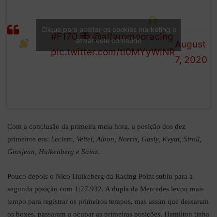
Kubica’s running in
Hi
Formula
Giovinazzi car for FP1
Robert!
1 (@F1)
Clique para aceitar os cookies marketing e
#F170
@alfaromeoracing
ativar este conteúdo
August
pic.twitter.com/ti0MYyWiNR
7, 2020
Com a conclusão da primeira meia hora, a posição dos dez
primeiros era:
Leclerc, Vettel, Albon, Norris, Gasly, Kvyat, Stroll,
Grosjean, Hulkenberg e Sainz
.
Pouco depois o Nico Hulkeberg da Racing Point subiu para a
segunda posição com 1:27.932. A dupla da Mercedes levou mais
tempo para registrar os primeiros tempos, mas assim que deixaram
os boxes, passaram a ocupar as primeiras posições, Hamilton tinha