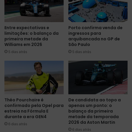
P
o
a
n
d
t
d
o
Entre expectativas e
Porto confirma venda de
o
s
limitações: o balanço da
ingressos para
c
e
primeira metade da
arquibancada no GP de
k
l
Williams em 2026
São Paulo
e
5 dias atrás
5 dias atrás
v
a
m
u
l
t
a
a
Théo Pourchaire é
De candidata ao topo a
p
confirmado pela Opel para
apenas um ponto: o
ó
estreia na Fórmula E
balanço da primeira
s
durante a era GEN4
metade da temporada
F
2026 da Aston Martin
6 dias atrás
I
6 dias atrás