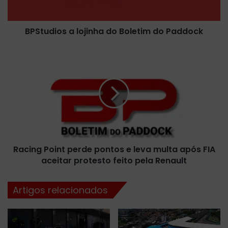
o
s
BPStudios a lojinha do Boletim do Paddock
a
l
o
R
j
a
i
c
n
i
h
n
a
g
d
P
o
o
B
i
Racing Point perde pontos e leva multa após FIA
o
n
l
aceitar protesto feito pela Renault
t
e
p
t
e
Artigos relacionados
i
r
m
d
d
e
o
p