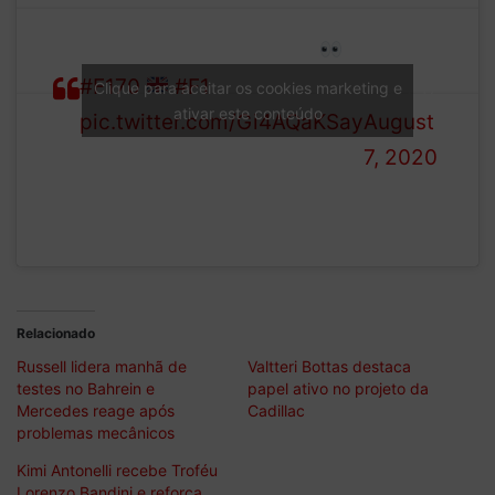
—
Here’s how FP1 finished
Formula
#F170
#F1
1 (@F1)
Clique para aceitar os cookies marketing e
ativar este conteúdo
pic.twitter.com/Gi4AQaKSay
August
7, 2020
Relacionado
Russell lidera manhã de
Valtteri Bottas destaca
testes no Bahrein e
papel ativo no projeto da
Mercedes reage após
Cadillac
problemas mecânicos
Kimi Antonelli recebe Troféu
Lorenzo Bandini e reforça