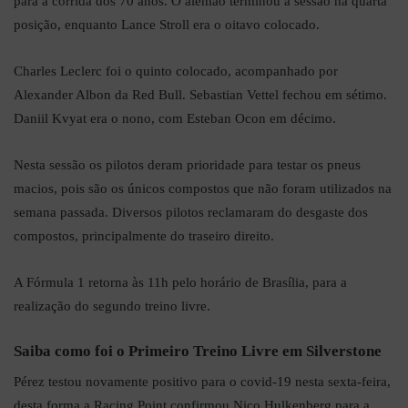
para a corrida dos 70 anos. O alemão terminou a sessão na quarta
posição, enquanto Lance Stroll era o oitavo colocado.
Charles Leclerc foi o quinto colocado, acompanhado por
Alexander Albon da Red Bull. Sebastian Vettel fechou em sétimo.
Daniil Kvyat era o nono, com Esteban Ocon em décimo.
Nesta sessão os pilotos deram prioridade para testar os pneus
macios, pois são os únicos compostos que não foram utilizados na
semana passada. Diversos pilotos reclamaram do desgaste dos
compostos, principalmente do traseiro direito.
A Fórmula 1 retorna às 11h pelo horário de Brasília, para a
realização do segundo treino livre.
Saiba como foi o Primeiro Treino Livre em Silverstone
Pérez testou novamente positivo para o covid-19 nesta sexta-feira,
desta forma a Racing Point confirmou Nico Hulkenberg para a