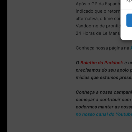
neg
Após o GP da Espanha, o dir
indicado que o retorno de 
alternativa, o time conside
Vandoorne de prontidão, 
24 Horas de Le Mans neste
Conheça nossa página na
O
Boletim do Paddock
é u
precisamos do
seu apoio 
mídias que estamos prese
Conheça
a nossa campan
começar a
contribuir co
podermos manter as noss
no nosso canal do Youtub