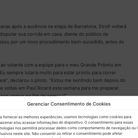
as após a ausência na etapa de Barcelona, Stroll voltará
isputar sua corrida em casa, diante do público de
assou por um novo procedimento bem-sucedido, antes do
r ao volante com a equipe para o meu Grande Prêmio em
Eu sempre lutaria muito para estar pronto para correr
eal”, declarou o piloto. “Estou me sentindo bem depois do
s voltas em Paul Ricard esta semana para me preparar.
, nos vemos no fim de semana!”
Gerenciar Consentimento de Cookies
oltas em um carro de F1 antigo na França no início desta
a fornecer as melhores experiências, usamos tecnologias como cookies para
 sessão já estava programada pela equipe e eles só
azenar e/ou acessar informações do dispositivo. O consentimento para essas
e para avaliar o competidor.
nologias nos permitirá processar dados como comportamento de navegação ou 
lusivos neste site. Não consentir ou retirar o consentimento pode afetar