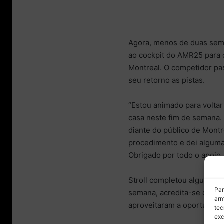
Agora, menos de duas seman
ao cockpit do AMR25 para d
Montreal. O competidor p
seu retorno as pistas.
“Estou animado para volta
casa neste fim de semana. 
diante do público de Montr
procedimento e dei alguma
Obrigado por todo o apoio
Stroll completou algumas v
Par
semana, acredita-se que a
arm
aproveitaram a oportunidad
tec
exc