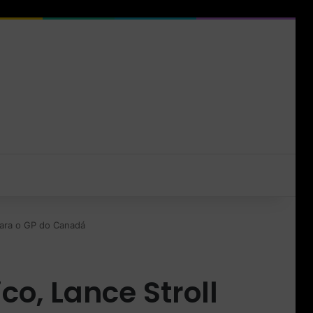
para o GP do Canadá
o, Lance Stroll