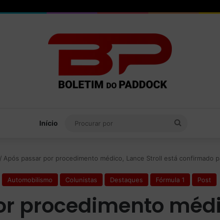
Procurar
Início
por
/
Após passar por procedimento médico, Lance Stroll está confirmado 
Automobilismo
Colunistas
Destaques
Fórmula 1
Post
r procedimento médic