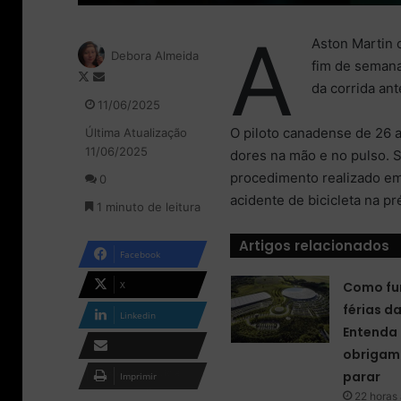
A
Aston Martin 
Debora Almeida
fim de semana
F
M
da corrida an
o
a
11/06/2025
l
n
O piloto canadense de 26 
Última Atualização
l
d
11/06/2025
o
e
dores na mão e no pulso. 
w
u
procedimento realizado em
0
o
m
acidente de bicicleta na p
1 minuto de leitura
n
e
X
-
Artigos relacionados
m
Facebook
a
i
X
Como fu
l
férias d
Linkedin
Entenda 
obrigam 
Compartilhar via e-
parar
Imprimir
mail
22 horas 