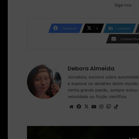
Siga-nos
Facebook
X
Linkedin
Compartilhar
Debora Almeida
Jornalista, escrevo sobre automobil
e explorar os detalhes deste mundo,
minha grande paixão, sempre estou 
velocidade ou ficção cientifica.
We
Fa
X
Yo
Ins
Tw
Tik
bsi
ce
uT
tag
itc
To
te
bo
ub
ra
h
k
ok
e
m