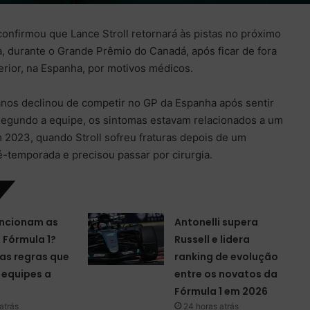
confirmou que Lance Stroll retornará às pistas no próximo
, durante o Grande Prêmio do Canadá, após ficar de fora
terior, na Espanha, por motivos médicos.
anos declinou de competir no GP da Espanha após sentir
Segundo a equipe, os sintomas estavam relacionados a um
 2023, quando Stroll sofreu fraturas depois de um
ré-temporada e precisou passar por cirurgia.
ncionam as
Antonelli supera
a Fórmula 1?
Russell e lidera
as regras que
ranking de evolução
equipes a
entre os novatos da
Fórmula 1 em 2026
atrás
24 horas atrás