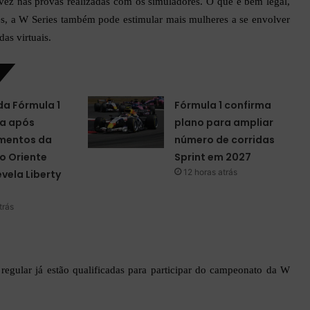
 vez nas provas realizadas com os simuladores. O que é bem legal,
es, a W Series também pode estimular mais mulheres a se envolver
as virtuais.
da Fórmula 1
Fórmula 1 confirma
a após
plano para ampliar
mentos da
número de corridas
o Oriente
Sprint em 2027
12 horas atrás
evela Liberty
trás
regular já estão qualificadas para participar do campeonato da W