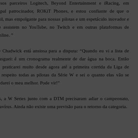
os parceiros Logitech, Beyond Entertainment e iRacing, em
ipal patrocinador, ROKiT Phones, e estou confiante de que o
cil, mas empolgante para nossas pilotas e um espetáculo inovador e
e assistem no YouTube, no Twitch e em outras plataformas de
line. ”
Chadwick está ansiosa para a disputa: “Quando eu vi a lista de
ngasguei: é um cronograma realmente de dar água na boca. Então
 praticarei muito desde agora até a primeira corrida da Liga de
respeito todas as pilotas da Série W e sei o quanto elas vão se
 darei o meu melhor. Pode vir!”
s, a W Series junto com a DTM precisaram adiar o campeonato,
avírus. Ainda não existe uma previsão para o retorno da categoria.