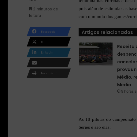
feminina nas corridas e desta
o
m
pois além de estimular as bas
2 minutos de
n
e
leitura
X
-
com o mundo dos games/corrid
m
a
Artigos relacionados
Facebook
i
l
X
Receita 
Linkedin
despenc
cancela
provas n
Compartilhar via e-
Imprimir
Médio, r
mail
Media
9 horas a
As 18 pilotas do campeonato 
Series e são elas: