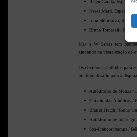
neg
Belen Garcia, Espanha, 
Nerea Marti, Espanha, 1
Irina Sidorkova, Rússia,
Bruna Tomaselli, Brasil,
Mas a W Series tem planos 
ajudando na visualização de o
Os circuitos escolhidos para 
um bom desafio para a disputa
Autódromo de Monza / It
Circuito das Américas / 
Brands Hatch / Reino U
Autódromo de Interlagos 
Spa-Francorchamps / Bél