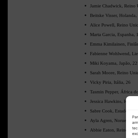
Jamie Chadwick, Reino 
Beitske Visser, Holanda,
Alice Powell, Reino Uni
Marta Garcia, Espanha, 
Emma Kimilainen, Finlân
Fabienne Wohlwend, Liec
Miki Koyama, Japão, 22
Sarah Moore, Reino Uni
Vicky Piria, Itália, 26
Tasmin Pepper, África do
Jessica Hawkins, Reino 
Sabre Cook, Estados Uni
Par
Ayla Agren, Noruega, 2
arm
tec
Abbie Eaton, Reino Uni
exc