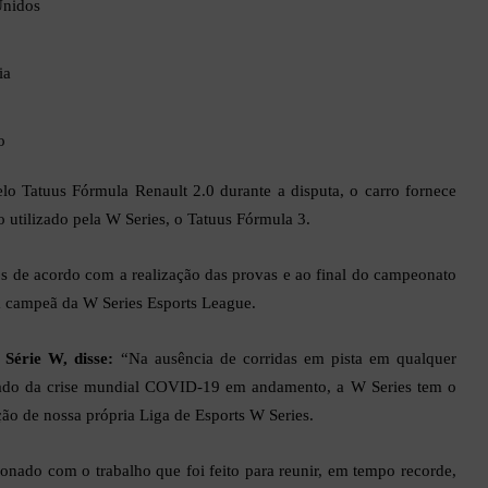
Unidos
ia
o
elo Tatuus Fórmula Renault 2.0 durante a disputa, o carro fornece
utilizado pela W Series, o Tatuus Fórmula 3.
s de acordo com a realização das provas e ao final do campeonato
ra campeã da W Series Esports League.
Série W, disse:
“Na ausência de corridas em pista em qualquer
ado da crise mundial COVID-19 em andamento, a W Series tem o
ção de nossa própria Liga de Esports W Series.
nado com o trabalho que foi feito para reunir, em tempo recorde,