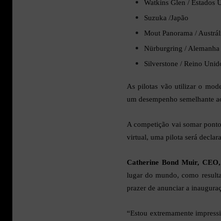
Watkins Glen / Estados 
Suzuka /Japão
Mout Panorama / Austrál
Nürburgring / Alemanha
Silverstone / Reino Unid
As pilotas vão utilizar o mod
um desempenho semelhante ao 
A competição vai somar ponto
virtual, uma pilota será decla
Catherine Bond Muir, CEO, 
lugar do mundo, como result
prazer de anunciar a inaugura
“Estou extremamente impressio