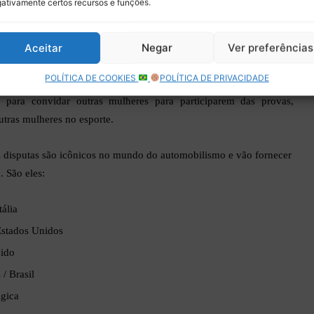
ativamente certos recursos e funções.
20
8
Aceitar
Negar
Ver preferências
 16
 22
POLÍTICA DE COOKIES
POLÍTICA DE PRIVACIDADE
para convidar outras mulheres para participarem das provas,
utras mulheres no esporte.
as disputas são icônicos no mundo do automobilismo e vão fornecer
. São eles:
ália
Estados Unidos
nido
/ Brasil
gica