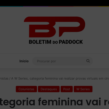
Procurar
Início
por
nistas
/
A W Series, categoria feminina vai realizar provas virtuais em cir
Colunistas
Destaques
Post
W Series
tegoria feminina vai 