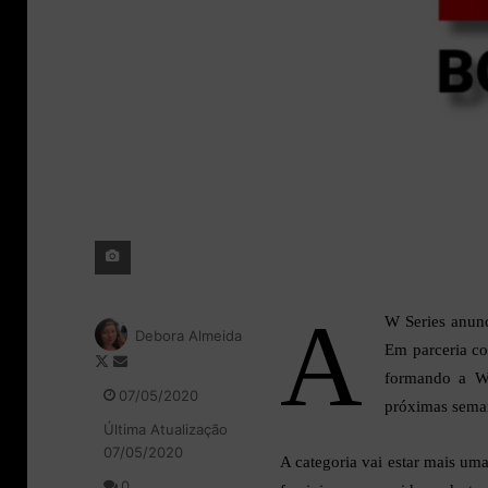
A
W Series anunc
Debora Almeida
Em parceria co
F
M
formando a W
o
a
07/05/2020
próximas sema
l
n
Última Atualização
l
d
07/05/2020
o
e
A categoria vai estar mais u
w
u
0