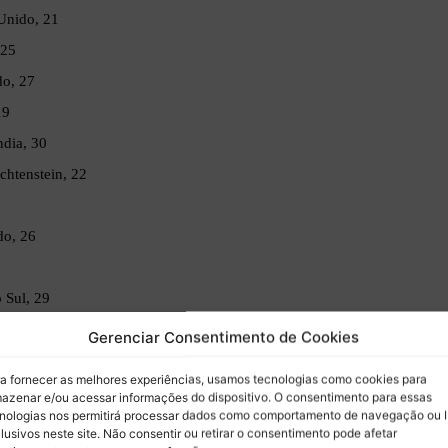
Unido, 21
 25
do, 27
19
dia, 30
htenstein, 22
do, 26
 Sul, 29
Unido, 25
Gerenciar Consentimento de Cookies
dos, 25
a fornecer as melhores experiências, usamos tecnologias como cookies para
6
azenar e/ou acessar informações do dispositivo. O consentimento para essas
nologias nos permitirá processar dados como comportamento de navegação ou 
do, 28
lusivos neste site. Não consentir ou retirar o consentimento pode afetar