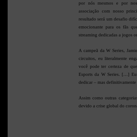
por nós mesmos e por noss
associação com nosso princ
resultado será um desafio difí
emocionante para os fãs qu
streaming dedicadas a jogos on
A campeã da W Series, Jamie 
circuitos, eu literalmente e
você pode ter certeza de que
Esports da W Series. […] Eu 
dedicar – mas definitivamente
Assim como outras categoria
devido a crise global do coron