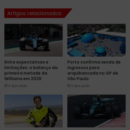
u
P
t
a
Artigos relacionados
a
u
r
l
o
o
G
:
P
c
A
o
l
n
e
f
Entre expectativas e
Porto confirma venda de
m
i
limitações: o balanço da
ingressos para
a
r
primeira metade da
arquibancada no GP de
n
a
Williams em 2026
São Paulo
h
o
4 dias atrás
5 dias atrás
a
q
-
u
S
e
a
p
i
o
b
d
a
e
o
o