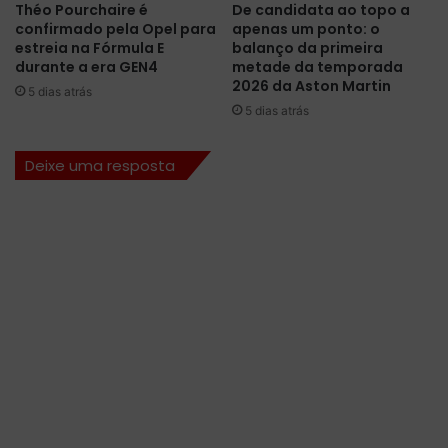
Théo Pourchaire é
De candidata ao topo a
s
u
confirmado pela Opel para
apenas um ponto: o
h
n
estreia na Fórmula E
balanço da primeira
o
ã
durante a era GEN4
metade da temporada
r
o
2026 da Aston Martin
5 dias atrás
á
l
5 dias atrás
r
e
i
v
Deixe uma resposta
o
a
s
r
a
o
a
u
t
ó
d
r
o
m
o