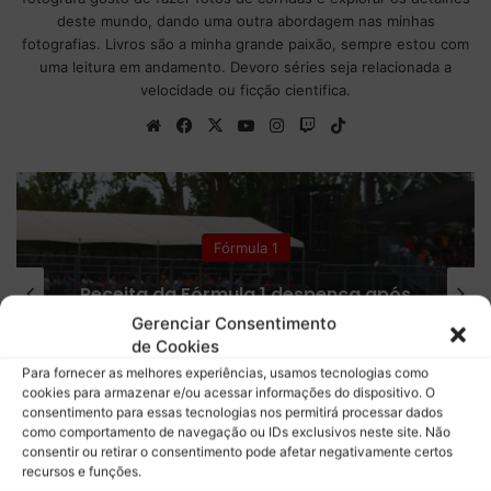
deste mundo, dando uma outra abordagem nas minhas
fotografias. Livros são a minha grande paixão, sempre estou com
uma leitura em andamento. Devoro séries seja relacionada a
velocidade ou ficção cientifica.
We
Fa
X
Yo
Ins
Tw
Tik
bsi
ce
uT
tag
itc
To
te
bo
ub
ra
h
k
ok
e
m
Colunistas
Fórmula 1 confirma plano para
ampliar número de corridas Sprint
Gerenciar Consentimento
em 2027
de Cookies
Para fornecer as melhores experiências, usamos tecnologias como
cookies para armazenar e/ou acessar informações do dispositivo. O
consentimento para essas tecnologias nos permitirá processar dados
como comportamento de navegação ou IDs exclusivos neste site. Não
consentir ou retirar o consentimento pode afetar negativamente certos
M
recursos e funções.
o