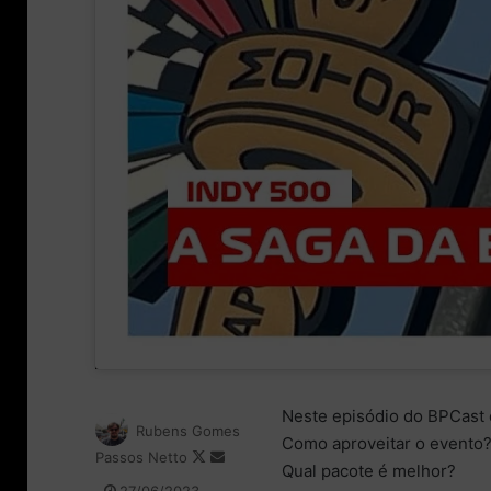
Neste episódio do BPCast e
Rubens Gomes
Como aproveitar o evento?
Passos Netto
F
M
Qual pacote é melhor?
o
a