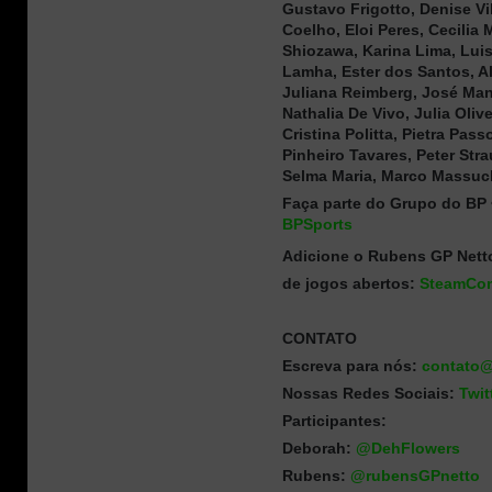
Gustavo Frigotto, Denise Vi
Coelho, Eloi Peres, Cecilia 
Shiozawa, Karina Lima, Luis 
Lamha, Ester dos Santos, A
Juliana Reimberg, José Manu
Nathalia De Vivo, Julia Oliv
Cristina Politta, Pietra Pas
Pinheiro Tavares, Peter Str
Selma Maria, Marco Massuc
Faça parte do Grupo do BP
BPSports
Adicione o Rubens GP Netto 
de jogos abertos:
SteamCom
CONTATO
Escreva para nós:
contato@
Nossas Redes Sociais:
Twit
Participantes:
Deborah:
@DehFlowers
Rubens:
@rubensGPnetto