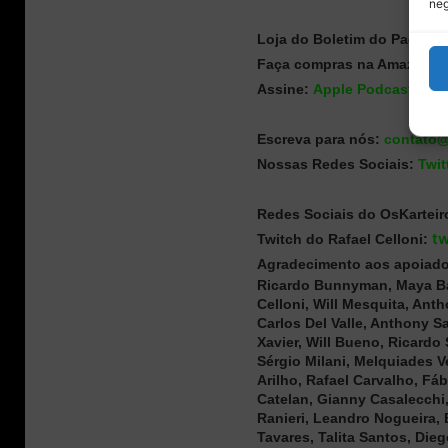
neg
Loja do Boletim do Paddoc
Faça compras na Amazon co
Assine:
Apple Podcasts
|
A
Escreva para nós:
contato@
Nossas Redes Sociais:
Twit
Redes Sociais
do OsKarteir
tw
Twitch do Rafael Celloni:
Agradecimento aos apoiado
Ricardo Bunnyman, Maya Barb
Celloni, Will Mesquita, Ant
Carlos Del Valle, Anthony S
Xavier, Will Bueno, Ricardo 
Sérgio Milani, Melquiades Ve
Arilho, Rafael Carvalho, Fá
Catelan, Gianny Casalecchi,
Ranieri, Leandro Nogueira,
Tavares, Talita Santos, Di