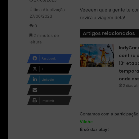
27/06/2023
l
n
Veeeem que a gente te con
Última Atualização
l
d
27/06/2023
o
e
revira a viagem dela!
w
u
0
o
m
Artigos relacionados
2 minutos de
n
e
leitura
X
-
IndyCar 
m
confira 
a
Facebook
i
13ª etap
l
X
tempora
onde ass
Linkedin
2 dias at
Compartilhar via e-
Imprimir
mail
Contamos com a participaçã
Vilche
É só dar play: