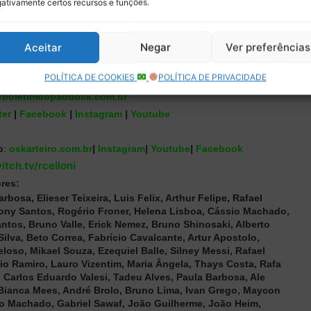
ativamente certos recursos e funções.
k:
Colab55.com/@boletimdopaddock
BP na Amazon
m o link do BP:
Aceitar
Negar
Ver preferências
ndroid
|
E-mail
|
Google Podcasts
|
Stitcher
|
Spotify
|
RSS
POLÍTICA DE COOKIES
POLÍTICA DE PRIVACIDADE
boletimdopaddock.com.br
ter
|
Facebook
|
Instagram
|
Youtube
o
:
oskarteiro.com.br
|
Instagram
|
Youtube
|
Facebook
itch.tv/rcelloni
res:
osa, Elieser Teixeira, Luis Felix, Arthur Felipe, Rafael
hony Santos, Rogério Froner, Helena Lisboa, Cássio Machado,
antos, Bruno Valle, Erick Nemez, Bruno Shinosaki, Alberto
Silva, Beto Correa, Fabrício Cavalcante, Artur Apostolo,
loso, Mikael Souza, Ezequiel Balle, Silney Messi, Rafael
bio Ramiro, Lauro Vizentim, Maria Ângela, Thays Costa, Rafa
 Carlos Eduardo Valesi, Tadeu Alves, Paula Barbosa, Ale
 Bianca Mees, André Brolo, Bruno Lima, Ivan Grego, Maycon
ego Machado, Gabriel Sawaf, João Guilherme, João Heim,