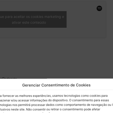
que para aceitar os cookies marketing e
ativar este conteúdo
lePodcasts
Gerenciar Consentimento de Cookies
er
a fornecer as melhores experiências, usamos tecnologias como cookies para
uw
azenar e/ou acessar informações do dispositivo. O consentimento para essas
nologias nos permitirá processar dados como comportamento de navegação ou 
lusivos neste site. Não consentir ou retirar o consentimento pode afetar
lho, considere ser um apoiador do Boletim do Paddock