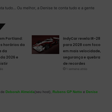
ta tudo… Ou melhor, a Denise te conta tudo e a gente
em Portland:
IndyCar revela IR-28
os horários da
para 2028 com foco
a da
em mais velocidade,
da 2026 e
segurança e quebra
istir
de recordes
rás
1 semana atrás
o de
Deborah Almeida
(seu host),
Rubens GP Netto
e
Denise