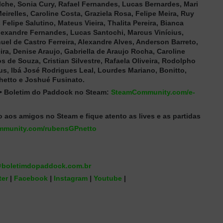
lche, Sonia Cury, Rafael Fernandes, Lucas Bernardes, Mari
Meirelles, Caroline Costa, Graziela Rosa, Felipe Meira, Ruy
Felipe Salutino, Mateus Vieira, Thalita Pereira, Bianca
lexandre Fernandes, Lucas Santochi, Marcus Vinícius,
el de Castro Ferreira, Alexandre Alves, Anderson Barreto,
eira, Denise Araujo, Gabriella de Araujo Rocha, Caroline
sos de Souza, Cristian Silvestre, Rafaela Oliveira, Rodolpho
aus, Ibá José Rodrigues Leal, Lourdes Mariano, Bonitto,
hetto e Joshué Fusinato.
 • Boletim do Paddock no Steam:
SteamCommunity.com/e-
aos amigos no Steam e fique atento as lives e as partidas
munity.com/rubensGPnetto
boletimdopaddock.com.br
ter
|
Facebook
|
Instagram
|
Youtube
|