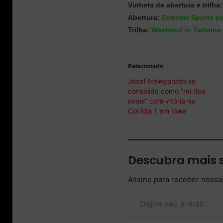
Vinheta de abertura e trilha:
Abertura:
Extreme Sports po
Trilha:
Weekend in Tattoine 
Relacionado
Josef Newgarden se
consolida como “rei dos
ovais” com vitória na
Corrida 1 em Iowa
Descubra mais 
Assine para receber nossas
Digite seu e-mail…