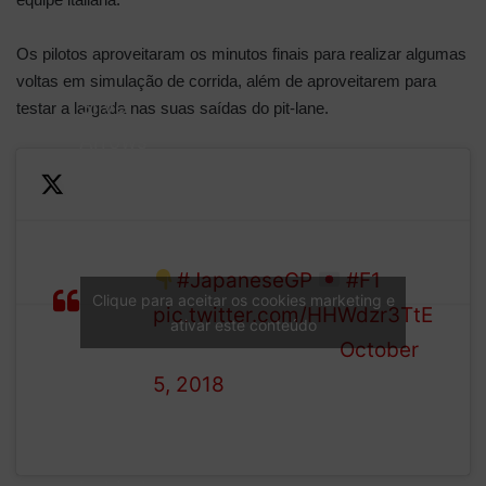
Os pilotos aproveitaram os minutos finais para realizar algumas
voltas em simulação de corrida, além de aproveitarem para
Silver
testar a largada nas suas saídas do pit-lane.
Arrows
leading
Your full classification from
the
opening practice at Suzuka
way,
#JapaneseGP
#F1
with
Clique para aceitar os cookies marketing e
pic.twitter.com/HHWdzr3TtE
the
ativar este conteúdo
— Formula 1 (@F1)
October
Red
5, 2018
Bulls
and
Ferraris