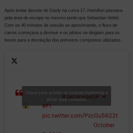
Após tentar desviar de Gasly na curva 17, Hamilton passava
pela área de escape no mesmo ponto que Sebastian Vettel.
Com os 40 minutos de sessão se aproximando, o fluxo de
carros começava a diminuir e os pilotos se dirigiam para os
boxes para a devolução dos primeiros compostos utilizados.
Hamilton encounters a slow
Gasly on the racing line,
narrowly avoiding him
That.
The incident will be
Was.
investigated after the
Clique para aceitar os cookies marketing e
CLOSE!
session
#JapaneseGP
ativar este conteúdo
#F1
pic.twitter.com/PzcGu5622t
— Formula 1 (@F1)
October