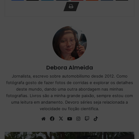
Debora Almeida
Jornalista, escrevo sobre automobilismo desde 2012. Como
fotógrafa gosto de fazer fotos de corridas e explorar os detalhes
deste mundo, dando uma outra abordagem nas minhas
fotografias. Livros são a minha grande paixão, sempre estou com
uma leitura em andamento. Devoro séries seja relacionada a
velocidade ou ficção cientifica.
We
Fa
X
Yo
Ins
Tw
Tik
bsi
ce
uT
tag
itc
To
te
bo
ub
ra
h
k