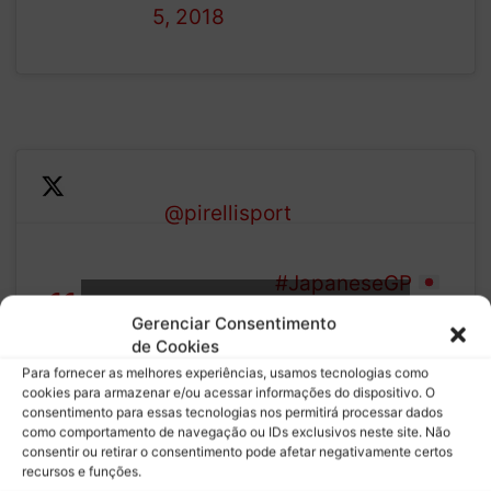
5, 2018
As we
His 1:28.691 effort on soft
enter the
@pirellisport
rubber is the
final
current
third of
benchmark
#JapaneseGP
Clique para aceitar os cookies marketing e
FP1,
#F1
Gerenciar Consentimento
ativar este conteúdo
de Cookies
Hamilton
pic.twitter.com/Y17Wl7Ez93
Para fornecer as melhores experiências, usamos tecnologias como
leads
— Formula 1 (@F1)
October
cookies para armazenar e/ou acessar informações do dispositivo. O
consentimento para essas tecnologias nos permitirá processar dados
the way
5, 2018
como comportamento de navegação ou IDs exclusivos neste site. Não
consentir ou retirar o consentimento pode afetar negativamente certos
recursos e funções.