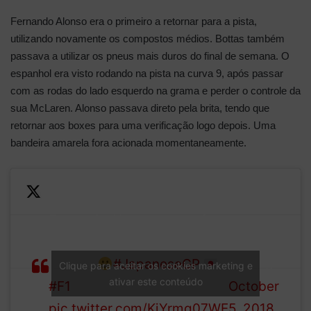
Fernando Alonso era o primeiro a retornar para a pista,
utilizando novamente os compostos médios. Bottas também
passava a utilizar os pneus mais duros do final de semana. O
espanhol era visto rodando na pista na curva 9, após passar
com as rodas do lado esquerdo na grama e perder o controle da
sua McLaren. Alonso passava direto pela brita, tendo que
retornar aos boxes para uma verificação logo depois. Uma
bandeira amarela fora acionada momentaneamente.
Fernando Alonso goes a few
—
millimetres over the edge at
Formula
Degner
#JapaneseGP
1 (@F1)
Clique para aceitar os cookies marketing e
ativar este conteúdo
#F1
October
pic.twitter.com/KjYrmq07WE
5, 2018