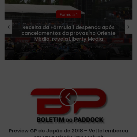
ok
e
m
Fórmula 1
Receita da Fórmula 1 despenca após
cancelamentos da provas no Oriente
Médio, revela Liberty Media
P
r
e
v
i
e
w
G
P
Preview GP do Japão de 2018 – Vettel embarca
d
o