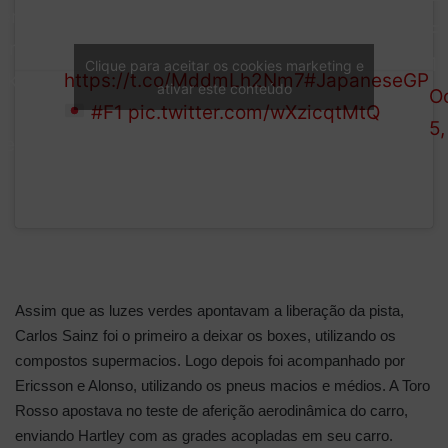
—
Live timing and text commentary, right
en!
F
here >>
 race
1 
Clique para aceitar os cookies marketing e
https://t.co/MddmLh2Nm7
#JapaneseGP
ekend
ativar este conteúdo
O
#F1
pic.twitter.com/wXzicqtMtQ
5,
derway!
Assim que as luzes verdes apontavam a liberação da pista,
Carlos Sainz foi o primeiro a deixar os boxes, utilizando os
compostos supermacios. Logo depois foi acompanhado por
Ericsson e Alonso, utilizando os pneus macios e médios. A Toro
Rosso apostava no teste de aferição aerodinâmica do carro,
enviando Hartley com as grades acopladas em seu carro.