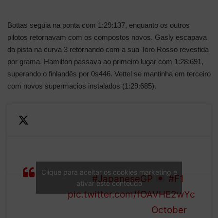
Bottas seguia na ponta com 1:29:137, enquanto os outros
pilotos retornavam com os compostos novos. Gasly escapava
da pista na curva 3 retornando com a sua Toro Rosso revestida
por grama. Hamilton passava ao primeiro lugar com 1:28:691,
superando o finlandês por 0s446. Vettel se mantinha em terceiro
com novos supermacios instalados (1:29:685).
(Sorry)
The Frenchman has a
moment at Turn 1, and
Pierre
scampers through the
Clique para aceitar os cookies marketing e
Grassly
grass
#JapaneseGP
#F1
ativar este conteúdo
pic.twitter.com/fOAVHE2wYc
— Formula 1 (@F1)
October