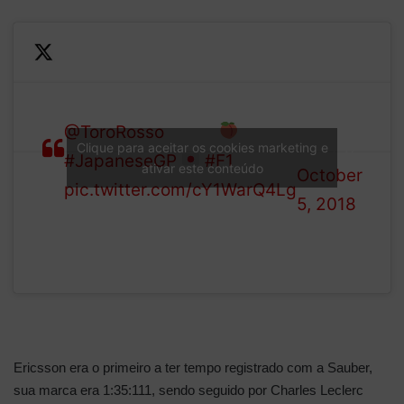
—
We don’t mean to stare,
Formula
@ToroRosso
, but…
1 (@F1)
Clique para aceitar os cookies marketing e
#JapaneseGP
#F1
ativar este conteúdo
October
pic.twitter.com/cY1WarQ4Lg
5, 2018
Ericsson era o primeiro a ter tempo registrado com a Sauber,
sua marca era 1:35:111, sendo seguido por Charles Leclerc