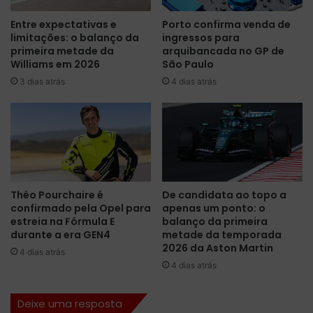
a
e
Entre expectativas e
Porto confirma venda de
r
t
limitações: o balanço da
ingressos para
c
e
primeira metade da
arquibancada no GP de
a
b
Williams em 2026
São Paulo
e
o
3 dias atrás
4 dias atrás
m
m
u
d
m
e
a
s
M
e
i
m
s
p
s
e
Théo Pourchaire é
De candidata ao topo a
ã
n
confirmado pela Opel para
apenas um ponto: o
o
h
estreia na Fórmula E
balanço da primeira
i
o
durante a era GEN4
metade da temporada
W
e
2026 da Aston Martin
4 dias atrás
p
m
4 dias atrás
o
S
s
u
Deixe uma resposta
s
z