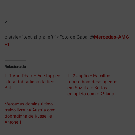
behind
<
p style=”text-align: left;”>Foto de Capa: @
Mercedes-AMG
F1
Relacionado
TL1 Abu Dhabi – Verstappen
TL2 Japão – Hamilton
lidera dobradinha da Red
repete bom desempenho
Bull
em Suzuka e Bottas
completa com o 2º lugar
Mercedes domina último
treino livre na Áustria com
dobradinha de Russell e
Antonelli