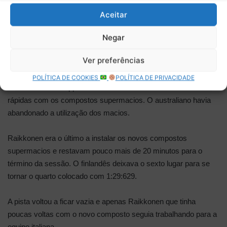
Aceitar
Negar
Com a conclusão da segunda meia hora, as posições eram:
Hamilton, Bottas, Vettel, Ricciardo, Verstappen, Raikkonen,
Ver preferências
Ocon, Grosjean, Leclerc e Ericsson
.
POLÍTICA DE COOKIES
POLÍTICA DE PRIVACIDADE
Ricciardo e Verstappen realizavam seu novo stint de voltas
rápidas com os compostos supermacios. O australiano havia
abandonado a utilização dos macios.
Raikkonen era o último a instalar os novos compostos
supermacios e restavam pouco mais de 20 minutos para o
término da sessão. O finlandês deixava o sexto lugar para se
tornar o quarto colocado com 1:29:629.
A pista voltou a ficar vazia e apenas Raikkonen que tinha
poucas voltas com o novo composto seguia trabalhando para a
equipe italiana.