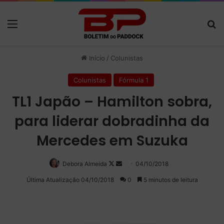
Menu
P
Início
/
Colunistas
Colunistas
Fórmula 1
TL1 Japão – Hamilton sobra,
para liderar dobradinha da
Mercedes em Suzuka
Debora Almeida
Follow
Mande
04/10/2018
on
um
Última Atualização 04/10/2018
0
5 minutos de leitura
X
e-
mail