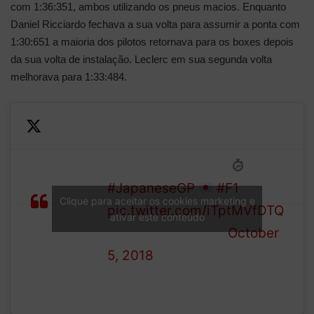
com 1:36:351, ambos utilizando os pneus macios. Enquanto
Daniel Ricciardo fechava a sua volta para assumir a ponta com
1:30:651 a maioria dos pilotos retornava para os boxes depois
da sua volta de instalação. Leclerc em sua segunda volta
melhorava para 1:33:484.
Daniel
The Aussie’s 1:30.651 is the
Ricciardo
current benchmark
is our
#JapaneseGP
#F1
Clique para aceitar os cookies marketing e
early
pic.twitter.com/iTptMVfDTQ
ativar este conteúdo
pace-
— Formula 1 (@F1)
October
setter
5, 2018