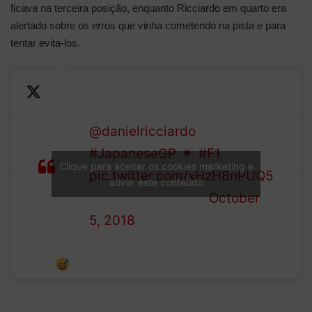
ficava na terceira posição, enquanto Ricciardo em quarto era
alertado sobre os erros que vinha cometendo na pista e para
tentar evita-los.
It’s
been
First, a bumpy ride for
a
@danielricciardo
at Degner…
busy
#JapaneseGP
#F1
few
Clique para aceitar os cookies marketing e
pic.twitter.com/xHzH8nPUQ5
laps
ativar este conteúdo
— Formula 1 (@F1)
October
for
5, 2018
Red
Bull