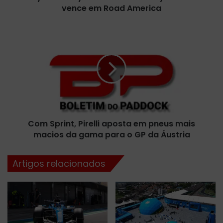
vence em Road America
i
e
s
C
:
o
T
m
y
S
G
p
i
r
b
i
b
n
s
t
d
Com Sprint, Pirelli aposta em pneus mais
,
e
macios da gama para o GP da Áustria
P
s
i
b
r
Artigos relacionados
a
e
n
l
c
l
a
i
K
a
y
p