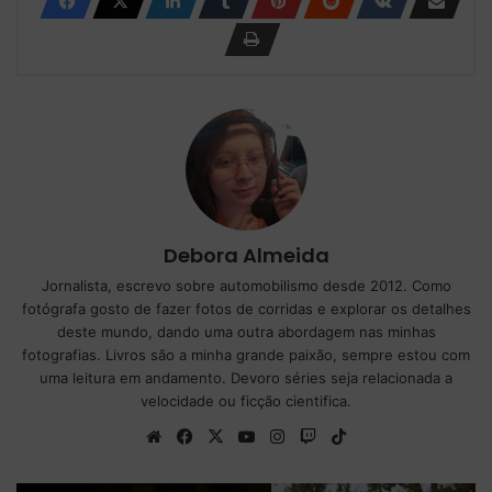
Debora Almeida
Jornalista, escrevo sobre automobilismo desde 2012. Como
fotógrafa gosto de fazer fotos de corridas e explorar os detalhes
deste mundo, dando uma outra abordagem nas minhas
fotografias. Livros são a minha grande paixão, sempre estou com
uma leitura em andamento. Devoro séries seja relacionada a
velocidade ou ficção cientifica.
We
Fa
X
Yo
Ins
Tw
Tik
bsi
ce
uT
tag
itc
To
te
bo
ub
ra
h
k