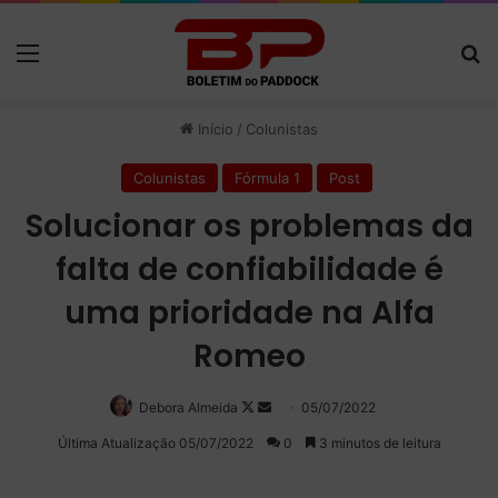
Menu
P
Início
/
Colunistas
Colunistas
Fórmula 1
Post
Solucionar os problemas da
falta de confiabilidade é
uma prioridade na Alfa
Romeo
Debora Almeida
Follow
Mande
05/07/2022
on
um
Última Atualização 05/07/2022
0
3 minutos de leitura
X
e-
mail