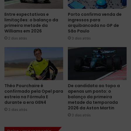
l
o
e
s
Entre expectativas e
Porto confirma venda de
L
t
limitações: o balanço da
ingressos para
a
a
primeira metade da
arquibancada no GP de
r
e
Williams em 2026
São Paulo
s
m
2 dias atrás
3 dias atrás
o
p
n
n
e
e
v
u
e
s
n
m
c
a
e
i
Théo Pourchaire é
De candidata ao topo a
e
s
confirmado pela Opel para
apenas um ponto: o
m
m
estreia na Fórmula E
balanço da primeira
R
a
durante a era GEN4
metade da temporada
o
c
2026 da Aston Martin
3 dias atrás
a
i
3 dias atrás
d
o
A
s
m