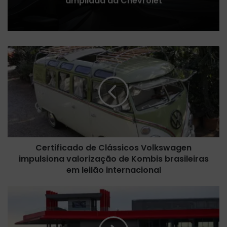
ampliada da Chevrolet
C
e
r
t
i
f
i
c
a
Certificado de Clássicos Volkswagen
d
impulsiona valorização de Kombis brasileiras
o
d
em leilão internacional
e
C
F
l
ó
á
r
s
m