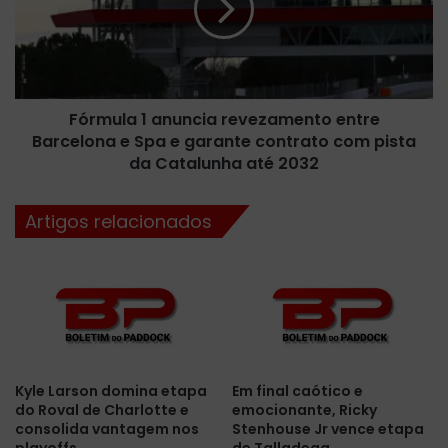
s
u
i
l
c
a
o
1
s
a
V
Fórmula 1 anuncia revezamento entre
n
o
Barcelona e Spa e garante contrato com pista
u
l
n
da Catalunha até 2032
k
c
s
i
Artigos relacionados
w
a
a
r
g
e
e
v
n
e
i
z
m
a
p
m
u
Kyle Larson domina etapa
Em final caótico e
e
do Roval de Charlotte e
emocionante, Ricky
l
n
consolida vantagem nos
Stenhouse Jr vence etapa
s
t
playoffs
de Talladega