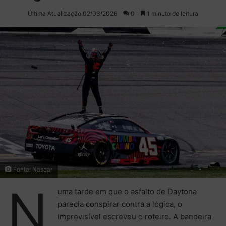
on
um
Última Atualização 02/03/2026
0
1 minuto de leitura
X
e-
mail
Fonte: Nascar
N
uma tarde em que o asfalto de Daytona
parecia conspirar contra a lógica, o
imprevisível escreveu o roteiro. A bandeira