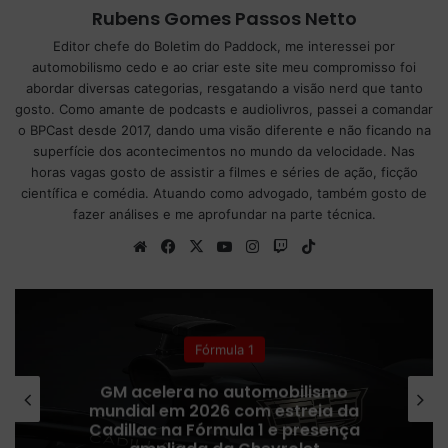
Rubens Gomes Passos Netto
Editor chefe do Boletim do Paddock, me interessei por
automobilismo cedo e ao criar este site meu compromisso foi
abordar diversas categorias, resgatando a visão nerd que tanto
gosto. Como amante de podcasts e audiolivros, passei a comandar
o BPCast desde 2017, dando uma visão diferente e não ficando na
superfície dos acontecimentos no mundo da velocidade. Nas
horas vagas gosto de assistir a filmes e séries de ação, ficção
científica e comédia. Atuando como advogado, também gosto de
fazer análises e me aprofundar na parte técnica.
We
Fa
X
Yo
Ins
Tw
Tik
bsi
ce
uT
tag
itc
To
te
bo
ub
ra
h
k
ok
e
m
Fórmula 1
GM acelera no automobilismo
mundial em 2026 com estreia da
Cadillac na Fórmula 1 e presença