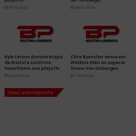
i
o
o
15/10/2024
08/10/2024
e
n
n
a
t
v
r
a
e
l
B
o
a
r
r
Kyle Larson domina etapa
Chris Buescher vence em
i
c
de Bristol e confirma
Watkins Glen ao superar
z
e
favoritismo nos playoffs
Shane Van Gisbergen
a
l
23/09/2024
17/09/2024
ç
o
ã
n
o
a
Deixe uma resposta
d
e
e
S
K
p
o
a
m
e
b
g
i
a