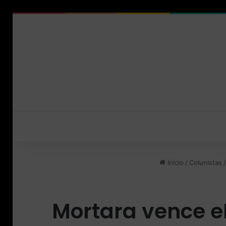
Início
/
Colunistas
/
Mortara vence e