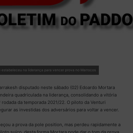
e estabeleceu na liderança para vencer prova no Marrocos
arrakesh disputado neste sábado (02) Edoardo Mortara
ndeira quadriculada na liderança, consolidando a vitória
ª rodada da temporada 2021/22. O piloto da Venturi
gurar as investidas dos adversários para voltar a vencer.
meçou a prova da pole position, mas perdeu rapidamente a
piloto suíço, desta forma Mortara pode dar o tom da prova,