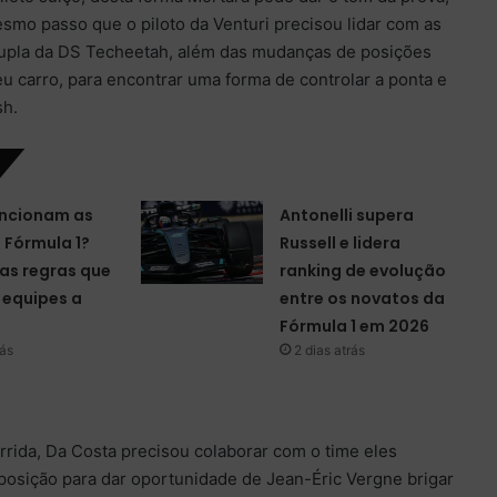
mo passo que o piloto da Venturi precisou lidar com as
dupla da DS Techeetah, além das mudanças de posições
u carro, para encontrar uma forma de controlar a ponta e
sh.
ncionam as
Antonelli supera
a Fórmula 1?
Russell e lidera
as regras que
ranking de evolução
equipes a
entre os novatos da
Fórmula 1 em 2026
rás
2 dias atrás
rida, Da Costa precisou colaborar com o time eles
posição para dar oportunidade de Jean-Éric Vergne brigar