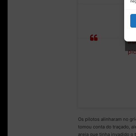
neg
Qualifying
Ho
results
dri
Cli
from
#M
Marrakesh!
pi
Os pilotos alinharam no gri
tomou conta do traçado, al
areia que tinha invadido o 