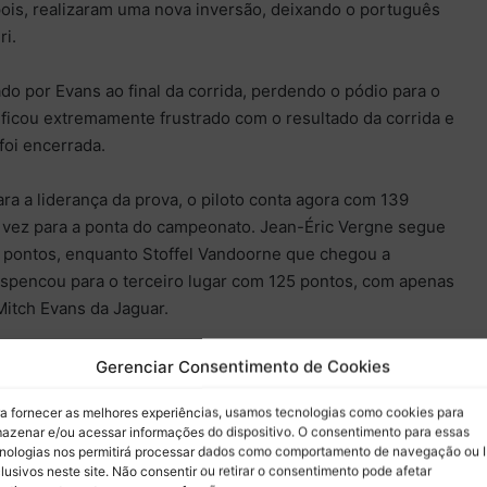
epois, realizaram uma nova inversão, deixando o português
ri.
ado por Evans ao final da corrida, perdendo o pódio para o
s ficou extremamente frustrado com o resultado da corrida e
foi encerrada.
ra a liderança da prova, o piloto conta agora com 139
 vez para a ponta do campeonato. Jean-Éric Vergne segue
 pontos, enquanto Stoffel Vandoorne que chegou a
espencou para o terceiro lugar com 125 pontos, com apenas
Mitch Evans da Jaguar.
x de Marrakesh
Gerenciar Consentimento de Cookies
a fornecer as melhores experiências, usamos tecnologias como cookies para
azenar e/ou acessar informações do dispositivo. O consentimento para essas
nologias nos permitirá processar dados como comportamento de navegação ou 
lusivos neste site. Não consentir ou retirar o consentimento pode afetar