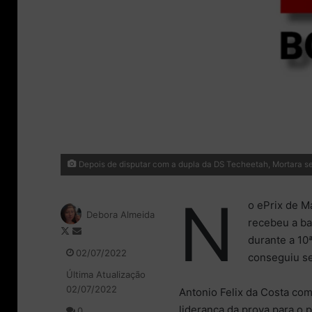
Depois de disputar com a dupla da DS Techeetah, Mortara s
N
o ePrix de M
Debora Almeida
recebeu a ba
F
M
durante a 10
o
a
02/07/2022
conseguiu se
l
n
Última Atualização
l
d
02/07/2022
o
e
Antonio Felix da Costa co
w
u
liderança da prova para o 
0