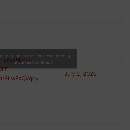
apsulated in 10 beautiful
— ABB FIA
ed off with a wild
Formula E World
s
Championship
que para aceitar os cookies marketing e
rakeshEPrix
ativar este conteúdo
(@FIAFormulaE)
QFE
July 2, 2022
com/9LwEzQVqcy