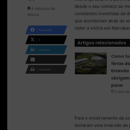
o
m
desde o seu começo ao mes
5 minutos de
n
e
constantes investidas da 
leitura
X
-
que aconteciam atrás do se
m
a
obter a vitória em Marrake
Facebook
i
l
X
Artigos relacionados
Linkedin
Como fu
férias d
Compartilhar via e-
Imprimir
Entenda 
mail
obrigam 
parar
2 dias at
Para o encerramento da cor
tentaram uma inversão de 