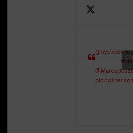
Formula E enc
seconds, capp
@nyckdevrie
Cli
overtake!
#Mar
@MercedesE
pic.twitter.