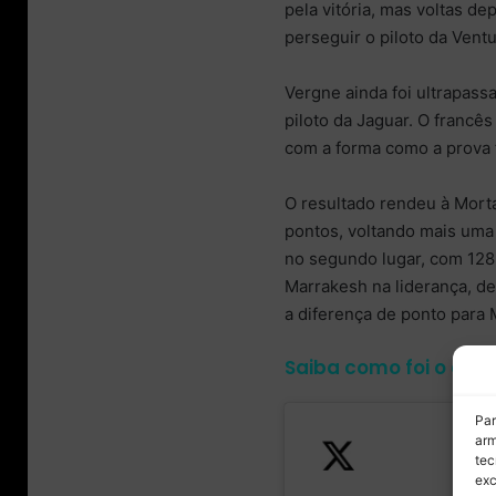
pela vitória, mas voltas d
perseguir o piloto da Ventu
Vergne ainda foi ultrapass
piloto da Jaguar. O francê
com a forma como a prova 
O resultado rendeu à Morta
pontos, voltando mais uma
no segundo lugar, com 128
Marrakesh na liderança, d
a diferença de ponto para 
Saiba como foi o ePri
Par
arm
tec
exc