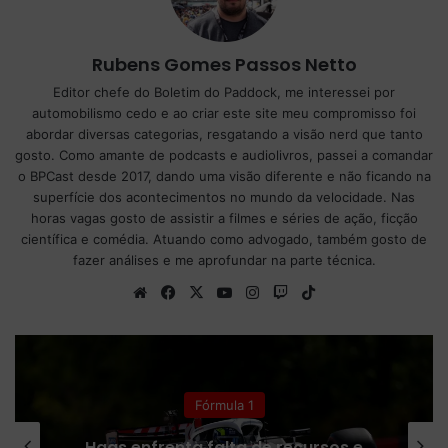
Rubens Gomes Passos Netto
Editor chefe do Boletim do Paddock, me interessei por
automobilismo cedo e ao criar este site meu compromisso foi
abordar diversas categorias, resgatando a visão nerd que tanto
gosto. Como amante de podcasts e audiolivros, passei a comandar
o BPCast desde 2017, dando uma visão diferente e não ficando na
superfície dos acontecimentos no mundo da velocidade. Nas
horas vagas gosto de assistir a filmes e séries de ação, ficção
científica e comédia. Atuando como advogado, também gosto de
fazer análises e me aprofundar na parte técnica.
We
Fa
X
Yo
Ins
Tw
Tik
bsi
ce
uT
tag
itc
To
te
bo
ub
ra
h
k
ok
e
m
Fórmula 1
Receita da Fórmula 1 despenca após