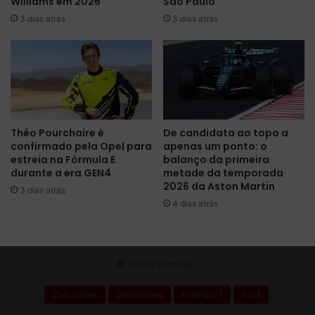
Williams em 2026
São Paulo
a
t
3 dias atrás
3 dias atrás
d
P
e
a
r
n
e
o
c
r
u
a
p
m
e
a
Théo Pourchaire é
De candidata ao topo a
r
:
confirmado pela Opel para
apenas um ponto: o
a
"
estreia na Fórmula E
balanço da primeira
r
p
durante a era GEN4
metade da temporada
o
i
2026 da Aston Martin
3 dias atrás
f
s
4 dias atrás
ô
t
l
a
e
e
g
m
o
q
u
e