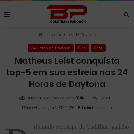
Menu
P
Início
/
24 Horas de Daytona
24 Horas de Daytona
Blog
Post
Matheus Leist conquista
top-5 em sua estreia nas 24
Horas de Daytona
Rubens Gomes Passos Netto
Follow
Mande
29/01/2020
on
um
Última Atualização 12/07/2026
1 minuto de leitura
X
e-
mail
ilotando protótipo da Cadilllac, gaúcho