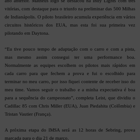
ano anterior. Matheus logo se destacou na Indy Lights com três
vitórias, com destaque para o triunfo na preliminar das 500 Milhas
de Indianápolis. O piloto brasileiro acumula experiência em vários
circuitos históricos dos EUA, mas esta foi sua primeira vez
pilotando em Daytona.
“Eu tive pouco tempo de adaptação com o carro e com a pista,
mas mesmo assim consegui ter uma performance boa.
Normalmente as equipes escolhem os pilotos mais rápidos em
cada carro para que fechem a prova e fui o escolhido para
terminar no meu carro, por isso fiquei contente de receber isso do
meu time. Vamos seguir o trabalho e a minha expectativa é boa
para a sequência do campeonato”, completa Leist, que dividiu o
Cadillac 85 com Chris Miller (EUA), Juan Piedahita (Colômbia) e
Tristan Vautier (França).
A próxima etapa do IMSA será as 12 horas de Sebring, prova
marcada para o dia 21 de março.