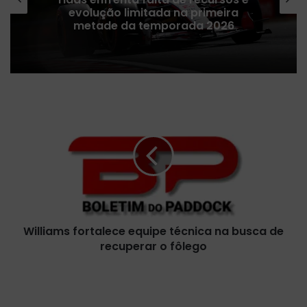
cancelamentos da provas no Oriente
Médio, revela Liberty Media
W
i
l
l
i
a
m
s
f
Williams fortalece equipe técnica na busca de
o
recuperar o fôlego
r
t
a
F
l
e
e
l