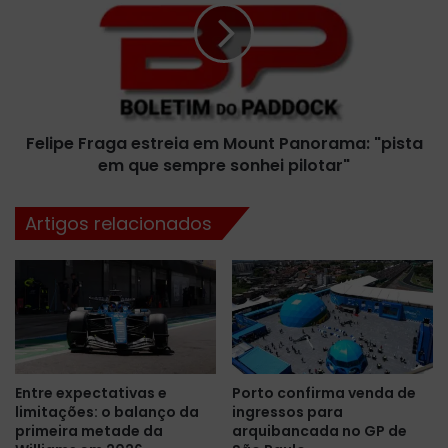
c
i
e
p
e
e
q
F
u
r
i
a
p
Felipe Fraga estreia em Mount Panorama: "pista
g
e
em que sempre sonhei pilotar"
a
t
e
é
s
Artigos relacionados
c
t
n
r
i
e
c
i
a
a
n
e
a
m
b
M
Entre expectativas e
Porto confirma venda de
u
o
limitações: o balanço da
ingressos para
s
u
primeira metade da
arquibancada no GP de
c
n