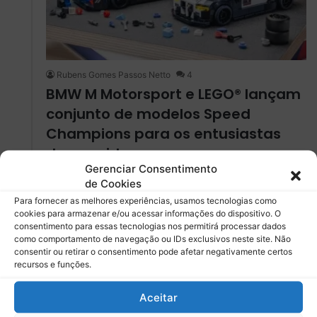
Rubens Gomes Passos Netto
4
BMW M Motorsport e LEGO® lançam
conjunto de modelos Speed ​​
Champions para os entusiastas
das corridas
Gerenciar Consentimento
A parceria entre a BMW M Motorsport e a LEGO®
de Cookies
resultou no lançamento de um novo conjunto Speed ​​
Para fornecer as melhores experiências, usamos tecnologias como
Champions, composto…
cookies para armazenar e/ou acessar informações do dispositivo. O
consentimento para essas tecnologias nos permitirá processar dados
como comportamento de navegação ou IDs exclusivos neste site. Não
Leia mais »
consentir ou retirar o consentimento pode afetar negativamente certos
recursos e funções.
jul
Aceitar
- 2022 -