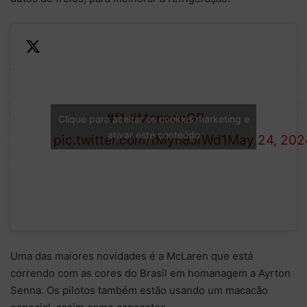
s
vedades
Teams upgrades for
— Albert Fa
 los
Mónaco
#f1
#MonacoGP
(@AlbertFab
Clique para aceitar os cookies marketing e
ativar este conteúdo
uipos en
pic.twitter.com/tMyn8JiWd1
May 24, 202
ónaco
Uma das maiores novidades é a McLaren que está
correndo com as cores do Brasil em homanagem a Ayrton
Senna. Os pilotos também estão usando um macacão