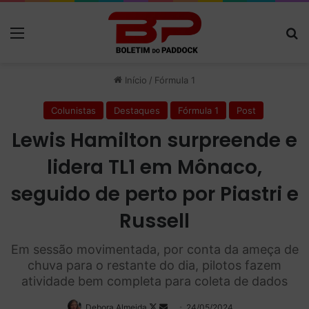
Menu
P
Início
/
Fórmula 1
Colunistas
Destaques
Fórmula 1
Post
Lewis Hamilton surpreende e
lidera TL1 em Mônaco,
seguido de perto por Piastri e
Russell
Em sessão movimentada, por conta da ameça de
chuva para o restante do dia, pilotos fazem
atividade bem completa para coleta de dados
Debora Almeida
Follow
Mande
24/05/2024