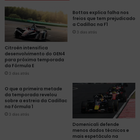
u
o
l
r
Bottas explica falha nos
a
c
freios que tem prejudicado
E
o
a Cadillac na F1
r
n
3 dias atrás
e
q
t
u
Citroën intensifica
o
i
desenvolvimento do GEN4
r
s
para próxima temporada
n
t
da Fórmula E
a
a
3 dias atrás
"
p
a
o
s
l
O que a primeira metade
o
da temporada revelou
e
sobre a estreia da Cadillac
r
p
na Fórmula 1
i
a
g
r
3 dias atrás
e
a
Domenicali defende
n
a
menos dados técnicos e
s
C
mais espetáculo na
"