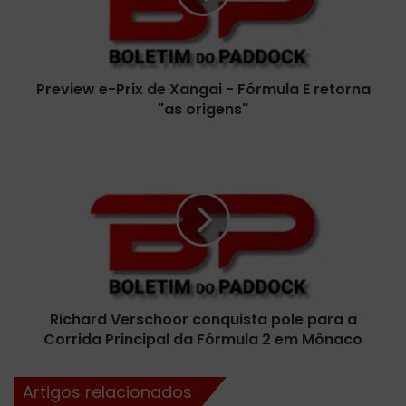
e
w
e
-
Preview e-Prix de Xangai - Fórmula E retorna
P
"as origens"
r
i
x
R
d
i
e
c
X
h
a
a
n
r
g
d
a
V
i
e
-
Richard Verschoor conquista pole para a
r
F
Corrida Principal da Fórmula 2 em Mônaco
s
ó
c
r
h
Artigos relacionados
m
o