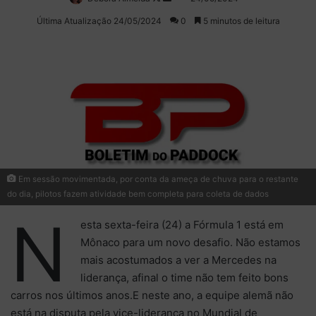
on
um
Última Atualização 24/05/2024
0
5 minutos de leitura
X
e-
mail
Em sessão movimentada, por conta da ameça de chuva para o restante
do dia, pilotos fazem atividade bem completa para coleta de dados
N
esta sexta-feira (24) a Fórmula 1 está em
Mônaco para um novo desafio. Não estamos
mais acostumados a ver a Mercedes na
liderança, afinal o time não tem feito bons
carros nos últimos anos.E neste ano, a equipe alemã não
está na disputa pela vice-liderança no Mundial de