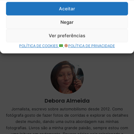
Aceitar
Negar
Ver preferências
POLÍTICA DE COOKIES
POLÍTICA DE PRIVACIDADE
Debora Almeida
Jornalista, escrevo sobre automobilismo desde 2012. Como
fotógrafa gosto de fazer fotos de corridas e explorar os detalhes
deste mundo, dando uma outra abordagem nas minhas
fotografias. Livros são a minha grande paixão, sempre estou com
uma leitura em andamento. Devoro séries seja relacionada a