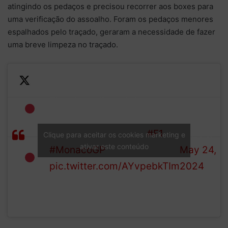
atingindo os pedaços e precisou recorrer aos boxes para
uma verificação do assoalho. Foram os pedaços menores
espalhados pelo traçado, geraram a necessidade de fazer
uma breve limpeza no traçado.
Zhou has clipped the
—
barriers at Turn 1 spraying
Formula
RED
debris onto the track
#F1
1 (@F1)
Clique para aceitar os cookies marketing e
FLAG
ativar este conteúdo
#MonacoGP
May 24,
pic.twitter.com/AYvpebkTIm
2024