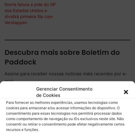
Norris fatura a pole do GP
dos Estados Unidos e
dividirá primeira fila com
Verstappen
Descubra mais sobre Boletim do
Paddock
Assine para receber nossas notícias mais recentes por e-
mail.
Digite seu e-mail…
Gerenciar Consentimento
de Cookies
Assinar
Para fornecer as melhores experiências, usamos tecnologias como
cookies para armazenar e/ou acessar informações do dispositivo. O
consentimento para essas tecnologias nos permitirá processar dados
como comportamento de navegação ou IDs exclusivos neste site. Não
consentir ou retirar o consentimento pode afetar negativamente certos
Copy URL
recursos e funções.