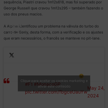
sequência, Piastri cravou 1m12s618, mas foi superado por
George Russell que cravou 1m12s295 – também fazendo o
uso dos pneus macios.
Pierre
A Alpine identificou um problema na válvula do turbo do
carro de Gasly, desta forma, com a verificação e os ajustes
Gasly’s
que eram necessários, o francês se manteve no pit-lane.
been
back in
the
—
garage
Looks like he won’t be back
Formula
for a
out on track this session
1 (@F1)
while
Clique para aceitar os cookies marketing e
#F1
#MonacoGP
ativar este conteúdo
May 24,
as the
pic.twitter.com/fbgceUauYw
2024
team
try to