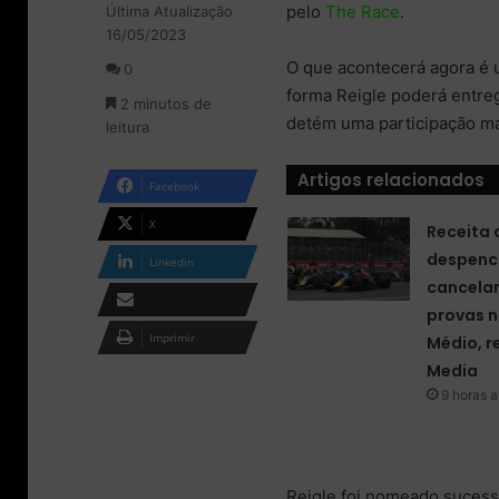
pelo
The Race
.
Última Atualização
l
d
16/05/2023
o
e
w
u
O que acontecerá agora é u
0
o
m
forma Reigle poderá entreg
2 minutos de
n
e
detém uma participação maj
leitura
X
-
m
a
Artigos relacionados
Facebook
i
l
X
Receita 
despenc
Linkedin
cancela
provas n
Compartilhar via e-
Imprimir
Médio, r
mail
Media
9 horas a
Reigle foi nomeado suces