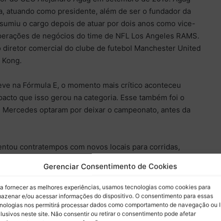
, atuando como presidente, além de ser o fundador da
sumiu o cargo depois de atuar por dois anos como vice-
perações de negócios do time de NFL Los Angeles RAMS.
diretor comercial do clube de futebol Manchester United
 Kong.
eve na Fórmula E, o momento mais crítico aconteceu
acto que isso gerou na categoria. Esse também foi o
Mercedes optaram por deixar o campeonato, antes da
tou contratempos com novos locais para corridas,
o calendário (como Hyderabad, Cidade do Cabo, São
Gerenciar Consentimento de Cookies
a E não conseguiu realizar o e-Prix em Vancouver, no
rnado bem complicado a execução da prova em Seul
a fornecer as melhores experiências, usamos tecnologias como cookies para
 conta das obras, o evento foi substituído pelo e-Prix da
azenar e/ou acessar informações do dispositivo. O consentimento para essas
nologias nos permitirá processar dados como comportamento de navegação ou 
lusivos neste site. Não consentir ou retirar o consentimento pode afetar