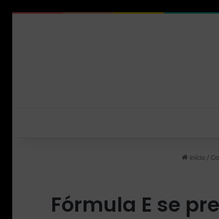
Início
/
Co
Fórmula E se pre