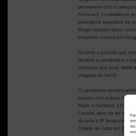
permanece com a categoria
Fórmula E. O canadense as
presidente executivo de o
Reigle também atuou como 
enquanto morava em Hong
Durante o período que est
durante a pandemia e o imp
momento que Audi, BMW e 
chegada do Gen3.
O canadense também enfren
mesmo com praças novas n
Paulo e Portland, a Fórmul
Canadá, além de ter se to
Par
durante a 9ª temporada por
arm
tec
Cidade do Cabo em 2023.
exc