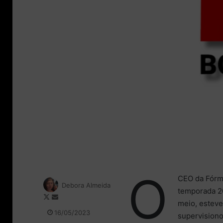
O
CEO da Fórmu
Debora Almeida
temporada 20
F
M
meio, esteve
o
a
16/05/2023
supervisiono
l
n