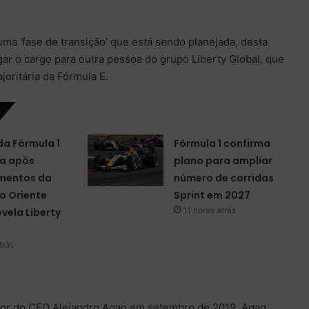
ma ‘fase de transição’ que está sendo planejada, desta
ar o cargo para outra pessoa do grupo Liberty Global, que
oritária da Fórmula E.
da Fórmula 1
Fórmula 1 confirma
a após
plano para ampliar
mentos da
número de corridas
o Oriente
Sprint em 2027
11 horas atrás
evela Liberty
trás
sor do CEO Alejandro Agag em setembro de 2019. Agag