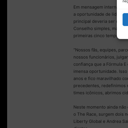
neg
Em mensagem interna revel
a oportunidade de liderar
principal deveria ser dei
Conselho simples, mas um 
primeiras cinco temporada
“Nossos fãs, equipes, parce
nossos funcionários, julg
confiança que a Fórmula E 
imensa oportunidade. Isso
anos e fico maravilhado c
precedentes, redefinimos 
times icônicos, abrimos ci
Neste momento ainda não e
o The Race, surgem dois n
Liberty Global e Andrea Sa