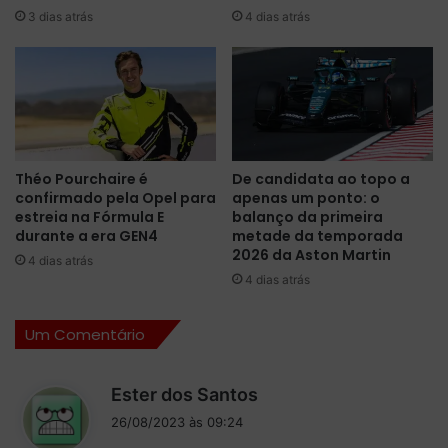
3 dias atrás
4 dias atrás
e
n
l
c
o
e
c
r
i
r
t
a
t
d
a
a
Théo Pourchaire é
De candidata ao topo a
a
confirmado pela Opel para
apenas um ponto: o
n
estreia na Fórmula E
balanço da primeira
t
durante a era GEN4
metade da temporada
e
2026 da Aston Martin
4 dias atrás
s
4 dias atrás
d
o
Um Comentário
p
r
e
d
Ester dos Santos
v
i
i
26/08/2023 às 09:24
s
s