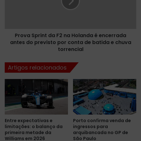
e
a
t
S
a
p
p
r
a
i
d
Prova Sprint da F2 na Holanda é encerrada
n
a
antes do previsto por conta de batida e chuva
t
N
d
torrencial
A
a
S
F
Artigos relacionados
C
2
A
n
R
a
B
H
r
o
a
l
s
a
i
n
Entre expectativas e
Porto confirma venda de
l
d
limitações: o balanço da
ingressos para
n
a
primeira metade da
arquibancada no GP de
o
é
Williams em 2026
São Paulo
V
e