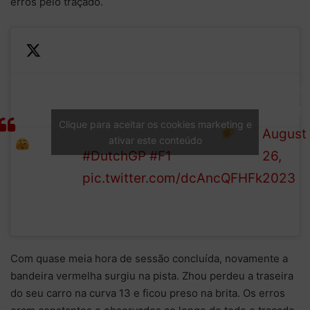
erros pelo traçado.
Leclerc is the latest driver to
—
run wide, missing the
Formul
That was
barriers at Turn 1 by a
1 (@F1)
clooooose!
Clique para aceitar os cookies marketing e
matter of centimetres
August
ativar este conteúdo
#DutchGP
#F1
26,
pic.twitter.com/dcAncQFHFk
2023
Com quase meia hora de sessão concluída, novamente a
bandeira vermelha surgiu na pista. Zhou perdeu a traseira
do seu carro na curva 13 e ficou preso na brita. Os erros