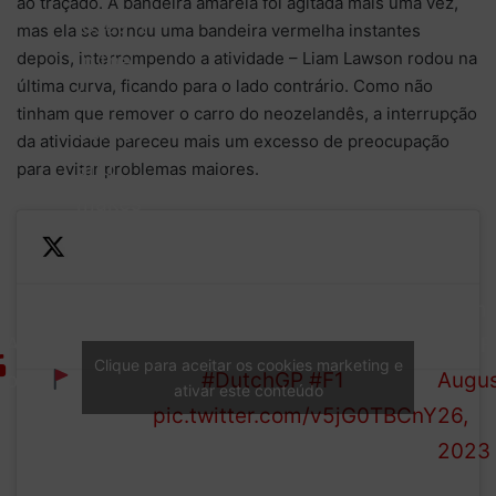
ao traçado. A bandeira amarela foi agitada mais uma vez,
loses it
mas ela se tornou uma bandeira vermelha instantes
depois, interrompendo a atividade – Liam Lawson rodou na
in the
última curva, ficando para o lado contrário. Como não
final
tinham que remover o carro do neozelandês, a interrupção
corner
da atividade pareceu mais um excesso de preocupação
and
para evitar problemas maiores.
makes
minor
—
contact
The red flag comes back
Formu
with
Anotha
out, but not for
1 (@F
the
Clique para aceitar os cookies marketing e
one
long!
#DutchGP
#F1
Augu
wall,
ativar este conteúdo
pic.twitter.com/v5jG0TBCnY
26,
but he
2023
spins
the car