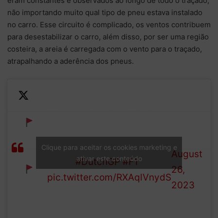
eram constantes e observados ao longo de todo o traçado,
não importando muito qual tipo de pneu estava instalado
no carro. Esse circuito é complicado, os ventos contribuem
para desestabilizar o carro, além disso, por ser uma região
costeira, a areia é carregada com o vento para o traçado,
atrapalhando a aderência dos pneus.
—
We go red again – this time
Formula
Zhou beaches himself in the
RED
1 (@F1)
gravel just before the final
Clique para aceitar os cookies marketing e
FLAG
August
ativar este conteúdo
corner
#DutchGP
#F1
26,
pic.twitter.com/RXAqlVnydS
2023