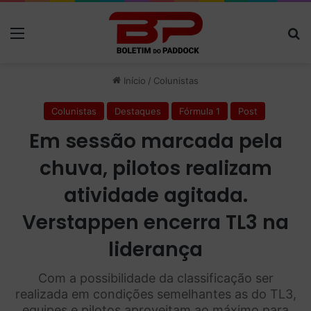
Menu
P
Início
/
Colunistas
Colunistas
Destaques
Fórmula 1
Post
Em sessão marcada pela
chuva, pilotos realizam
atividade agitada.
Verstappen encerra TL3 na
liderança
Com a possibilidade da classificação ser
realizada em condições semelhantes as do TL3,
equipes e pilotos aproveitam ao máximo para