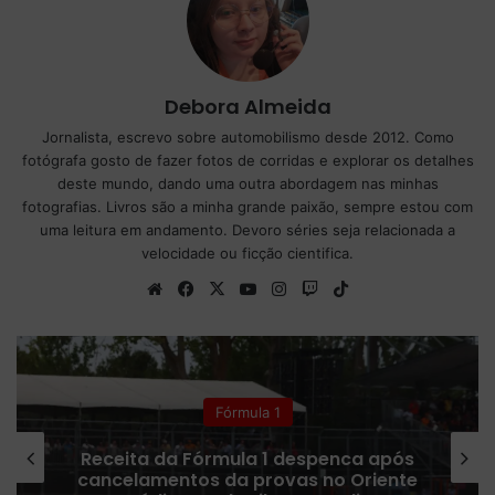
Debora Almeida
Jornalista, escrevo sobre automobilismo desde 2012. Como
fotógrafa gosto de fazer fotos de corridas e explorar os detalhes
deste mundo, dando uma outra abordagem nas minhas
fotografias. Livros são a minha grande paixão, sempre estou com
uma leitura em andamento. Devoro séries seja relacionada a
velocidade ou ficção cientifica.
We
Fa
X
Yo
Ins
Tw
Tik
bsi
ce
uT
tag
itc
To
te
bo
ub
ra
h
k
ok
e
m
Fórmula 1
Receita da Fórmula 1 despenca após
cancelamentos da provas no Oriente