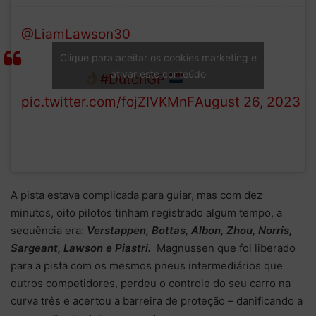
busy schedule for
— Visa Cash App
@LiamLawson30
before
Racing Bulls F1
FP3: seat check & jump out
Team
Clique para aceitar os cookies marketing e
ativar este conteúdo
test done
#DutchGP
(@visacashapprb)
pic.twitter.com/fojZIVKMnF
August 26, 2023
A pista estava complicada para guiar, mas com dez
minutos, oito pilotos tinham registrado algum tempo, a
sequência era:
Verstappen, Bottas, Albon, Zhou, Norris,
Sargeant, Lawson e Piastri.
Magnussen que foi liberado
para a pista com os mesmos pneus intermediários que
outros competidores, perdeu o controle do seu carro na
curva três e acertou a barreira de proteção – danificando a