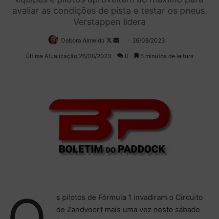
avaliar as condições de pista e testar os pneus.
Verstappen lidera
Debora Almeida
Follow
Mande
26/08/2023
on
um
Última Atualização 26/08/2023
0
5 minutos de leitura
X
e-
mail
O
s pilotos de Fórmula 1 invadiram o Circuito
de Zandvoort mais uma vez neste sábado