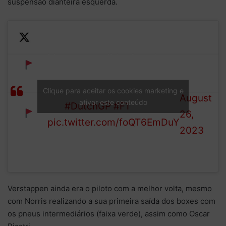
suspensão dianteira esquerda.
—
Magnussen slides into the
Formula
wall at the treacherous Turn
RED
1 (@F1)
3 and the session comes to a
Clique para aceitar os cookies marketing e
FLAG
August
ativar este conteúdo
halt
#DutchGP
#F1
26,
pic.twitter.com/foQT6EmDuY
2023
Verstappen ainda era o piloto com a melhor volta, mesmo
com Norris realizando a sua primeira saída dos boxes com
os pneus intermediários (faixa verde), assim como Oscar