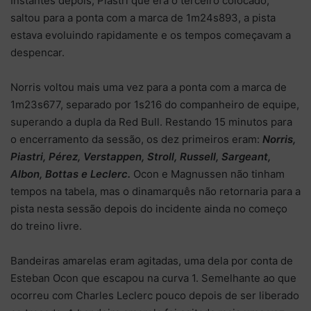
Instantes depois, Piastri que era o terceiro colocado,
saltou para a ponta com a marca de 1m24s893, a pista
estava evoluindo rapidamente e os tempos começavam a
despencar.
Norris voltou mais uma vez para a ponta com a marca de
1m23s677, separado por 1s216 do companheiro de equipe,
superando a dupla da Red Bull. Restando 15 minutos para
o encerramento da sessão, os dez primeiros eram:
Norris,
Piastri, Pérez, Verstappen, Stroll, Russell, Sargeant,
Albon, Bottas e Leclerc.
Ocon e Magnussen não tinham
tempos na tabela, mas o dinamarquês não retornaria para a
pista nesta sessão depois do incidente ainda no começo
do treino livre.
Bandeiras amarelas eram agitadas, uma dela por conta de
Esteban Ocon que escapou na curva 1. Semelhante ao que
ocorreu com Charles Leclerc pouco depois de ser liberado
Lawson