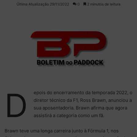
on
um
Última Atualização 29/11/2022
0
2 minutos de leitura
X
e-
mail
D
epois do encerramento da temporada 2022, o
diretor técnico da F1, Ross Brawn, anunciou a
sua aposentadoria. Brawn afirma que agora
assistirá a categoria como um fã.
Brawn teve uma longa carreira junto à Fórmula 1, nos