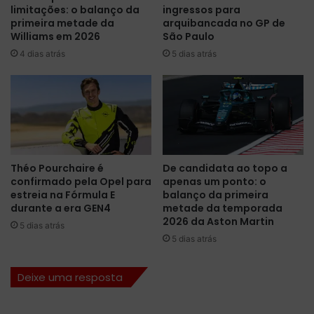
limitações: o balanço da
ingressos para
e
e
primeira metade da
arquibancada no GP de
M
s
Williams em 2026
São Paulo
a
p
4 dias atrás
5 dias atrás
t
a
t
r
i
a
a
a
B
9
i
ª
n
t
o
e
Théo Pourchaire é
De candidata ao topo a
t
m
confirmado pela Opel para
apenas um ponto: o
t
p
estreia na Fórmula E
balanço da primeira
o
o
durante a era GEN4
metade da temporada
d
r
2026 da Aston Martin
5 dias atrás
o
a
5 dias atrás
t
d
i
a
Deixe uma resposta
m
d
e
a
F