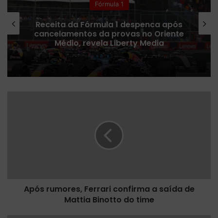
Fórmula 1
Receita da Fórmula 1 despenca após
cancelamentos da provas no Oriente
Médio, revela Liberty Media
A
p
ó
s
r
u
m
o
r
Após rumores, Ferrari confirma a saída de
e
Mattia Binotto do time
s
,