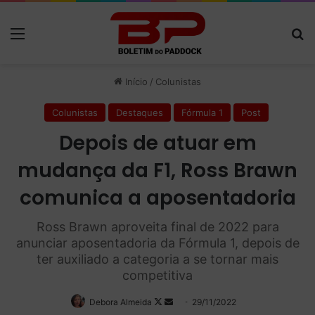
Menu
P
Início
/
Colunistas
Colunistas
Destaques
Fórmula 1
Post
Depois de atuar em
mudança da F1, Ross Brawn
comunica a aposentadoria
Ross Brawn aproveita final de 2022 para
anunciar aposentadoria da Fórmula 1, depois de
ter auxiliado a categoria a se tornar mais
competitiva
Debora Almeida
Follow
Mande
29/11/2022