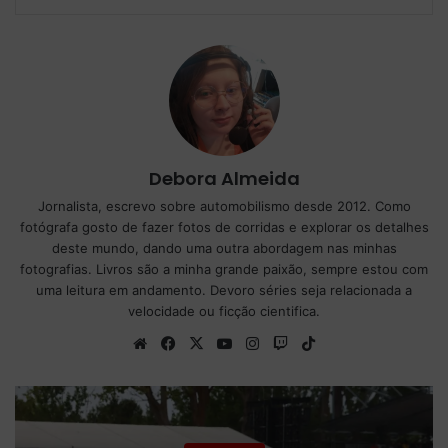
Debora Almeida
Jornalista, escrevo sobre automobilismo desde 2012. Como
fotógrafa gosto de fazer fotos de corridas e explorar os detalhes
deste mundo, dando uma outra abordagem nas minhas
fotografias. Livros são a minha grande paixão, sempre estou com
uma leitura em andamento. Devoro séries seja relacionada a
velocidade ou ficção cientifica.
We
Fa
X
Yo
Ins
Tw
Tik
bsi
ce
uT
tag
itc
To
te
bo
ub
ra
h
k
ok
e
m