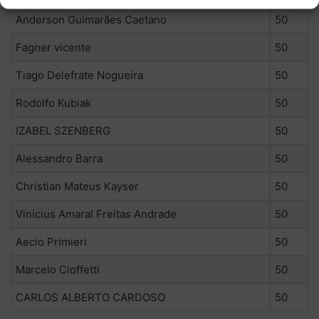
Anderson Guimarães Caetano
50
Fagner vicente
50
Tiago Delefrate Nogueira
50
Rodolfo Kubiak
50
IZABEL SZENBERG
50
Alessandro Barra
50
Christian Mateus Kayser
50
Vinicius Amaral Freitas Andrade
50
Aecio Primieri
50
Marcelo Cioffetti
50
CARLOS ALBERTO CARDOSO
50