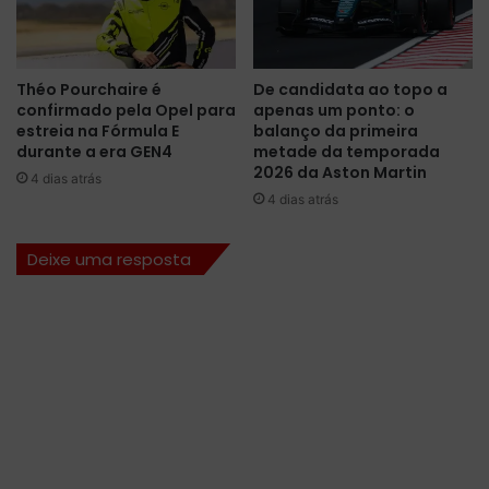
o
R
m
c
o
o
o
m
Théo Pourchaire é
De candidata ao topo a
b
t
confirmado pela Opel para
apenas um ponto: o
j
r
estreia na Fórmula E
balanço da primeira
e
i
durante a era GEN4
metade da temporada
t
u
2026 da Aston Martin
4 dias atrás
i
n
4 dias atrás
v
f
o
o
Deixe uma resposta
d
d
e
o
i
m
n
i
s
n
p
a
i
n
r
t
a
e
r
e
m