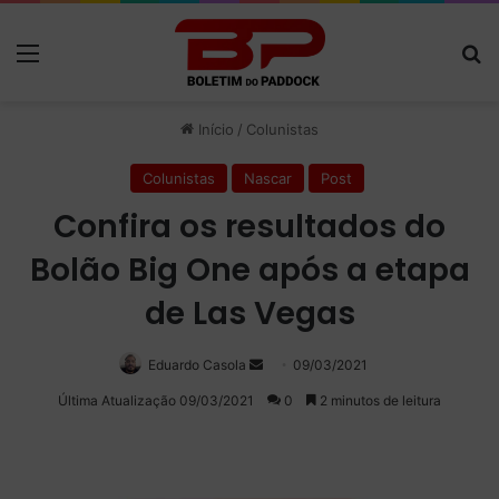
Menu
P
Início
/
Colunistas
Colunistas
Nascar
Post
Confira os resultados do
Bolão Big One após a etapa
de Las Vegas
Eduardo Casola
Mande
09/03/2021
um
Última Atualização 09/03/2021
0
2 minutos de leitura
e-
mail