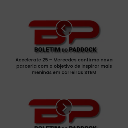
A
c
c
e
l
e
r
a
t
Accelerate 25 – Mercedes confirma nova
e
parceria com o objetivo de inspirar mais
2
5
meninas em carreiras STEM
–
M
K
e
y
r
l
c
e
e
L
d
a
e
r
s
s