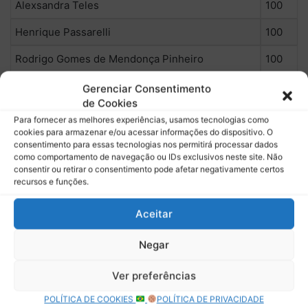
Alexsandra Teles
100
Henrique Passarelli
100
Rodrigo Gomes de Mendonça Pinheiro
100
Ronaldo Garcia
100
Gerenciar Consentimento
de Cookies
Marcelo Salinas Câmara
100
Para fornecer as melhores experiências, usamos tecnologias como
cookies para armazenar e/ou acessar informações do dispositivo. O
PAULO CESAR TOMIASI
50
consentimento para essas tecnologias nos permitirá processar dados
como comportamento de navegação ou IDs exclusivos neste site. Não
Lucas da Silva Fernandes Herrera
50
consentir ou retirar o consentimento pode afetar negativamente certos
recursos e funções.
MARCOS JOSÉ
50
Aceitar
Reinaldo Rodrigues
50
Negar
Jerdson Lima
50
Mauro
50
Ver preferências
Adroaldo Rohde
50
POLÍTICA DE COOKIES
POLÍTICA DE PRIVACIDADE