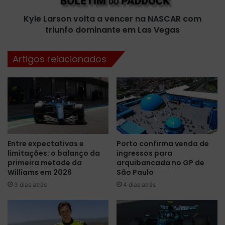
c
o
o
Kyle Larson volta a vencer na NASCAR com
n
n
triunfo dominante em Las Vegas
v
f
o
i
l
Artigos relacionados
r
t
m
a
a
a
n
v
o
e
v
n
a
c
p
e
Entre expectativas e
Porto confirma venda de
a
r
limitações: o balanço da
ingressos para
r
n
primeira metade da
arquibancada no GP de
c
a
Williams em 2026
São Paulo
e
N
3 dias atrás
4 dias atrás
r
A
i
S
a
C
c
A