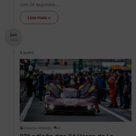
com 24 segundos…
Leia mais »
jun
- 2025 -
9 junho
Debora Almeida
0