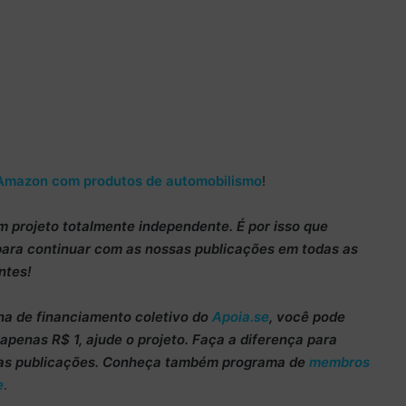
Amazon com produtos de automobilismo
!
m projeto totalmente
independente
. É por isso que
para continuar
com as nossas publicações em todas as
ntes!
ha de
financiamento coletivo do
Apoia.se
, você pode
m apenas
R$ 1
, ajude o projeto. Faça a diferença para
as publicações. Conheça também programa de
membros
e
.