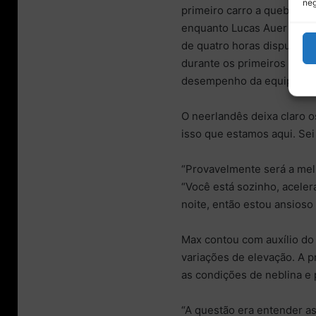
neg
primeiro carro a quebrar a 
enquanto Lucas Auer coloc
de quatro horas disputada 
durante os primeiros 90 m
desempenho da equipe.
O neerlandês deixa claro o
isso que estamos aqui. Sei 
“Provavelmente será a melh
“Você está sozinho, aceler
noite, então estou ansioso 
Max contou com auxílio do
variações de elevação. A 
as condições de neblina e 
“A questão era entender as