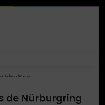
z; saiba os horários
s de Nürburgring