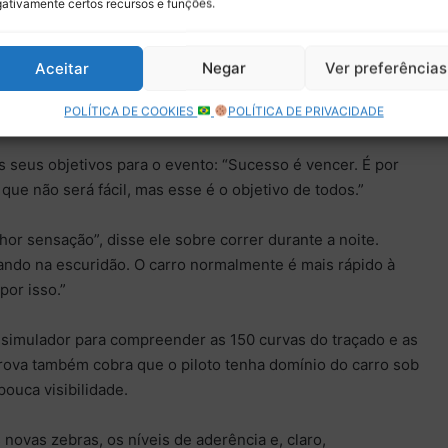
ativamente certos recursos e funções.
barreira dos nove minutos durante a classificação,
ou o equipamento entre os cinco mais rápidos. Na corrida
na sequência, Verstappen chegou a liderar o pelotão
Aceitar
Negar
Ver preferências
inutos, até um problema no splitter comprometer o
POLÍTICA DE COOKIES
POLÍTICA DE PRIVACIDADE
s seus objetivos para o evento: “Sucesso é vencer. É por
que não será fácil, mas esse é o objetivo de todos.”
or sensação”, disse ele sobre correr durante a noite.
ando na escuridão. O carro normalmente é mais rápido à
por isso.”
 simulador para compreender as 150 curvas do traçado e as
prova também cobra que o piloto tenha domínio do carro sob
pouca visibilidade.
 novas zebras, os níveis de aderência e, claro,