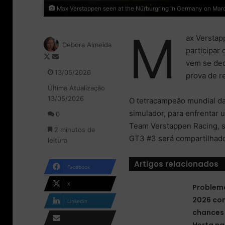
Max Verstappen seen at the Nürburgring in Germany on March 3
M
ax Verstap
Debora Almeida
participar
F
M
vem se ded
o
a
13/05/2026
prova de r
l
n
Última Atualização
l
d
13/05/2026
o
e
O tetracampeão mundial da 
w
u
simulador, para enfrentar 
0
o
m
Team Verstappen Racing, 
2 minutos de
n
e
GT3 #3 será compartilhado
leitura
X
-
m
a
Artigos relacionados
Facebook
i
l
X
Problem
2026 co
Linkedin
chances 
Herta na