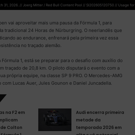
1, 2026. // Joerg Mitter / Red Bull Content Pool // SI202605120750 // Usage for e
pen vai aproveitar mais uma pausa da Fórmula 1, para
 da tradicional 24 Horas de Nürburgring. O neerlandês que
icando ao endurance, enfrenará pela primeira vez essa
esistência no traçado alemão.
Fórmula 1, está se preparar para o desafio com auxílio do
um traçado de 20,8 km. O piloto disputará o evento com a
sua própria equipe, na classe SP 9 PRO. O Mercedes-AMG
 com Lucas Auer, Jules Gounon e Daniel Juncadella.
as na F2 em
Audi encerra primeira
mplicam
metade da
de Colton
temporada 2026 em
 Fórmula 1
alta e vê potencial