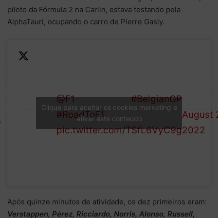
piloto da Fórmula 2 na Carlin, estava testando pela
AlphaTauri, ocupando o carro de Pierre Gasly.
Hitting the track for his first
— Formu
iam Lawson x
@F1
FP1 session!
#BelgianGP
(@Formu
AlphaTauriF1
Clique para aceitar os cookies marketing e
#RoadToF1
August 
ativar este conteúdo
pic.twitter.com/TSfL6VyC9g
2022
Após quinze minutos de atividade, os dez primeiros eram:
Verstappen, Pérez, Ricciardo, Norris, Alonso, Russell,