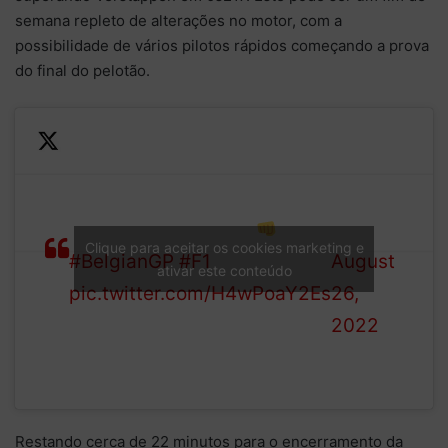
semana repleto de alterações no motor, com a
possibilidade de vários pilotos rápidos começando a prova
do final do pelotão.
—
It's Carlos Sainz in the top
Formula
spot with a 1:46.538
1 (@F1)
Clique para aceitar os cookies marketing e
#BelgianGP
#F1
August
ativar este conteúdo
pic.twitter.com/H4wPoaY2Es
26,
2022
Restando cerca de 22 minutos para o encerramento da