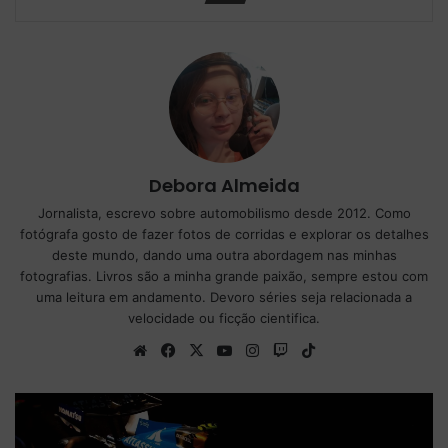
Debora Almeida
Jornalista, escrevo sobre automobilismo desde 2012. Como
fotógrafa gosto de fazer fotos de corridas e explorar os detalhes
deste mundo, dando uma outra abordagem nas minhas
fotografias. Livros são a minha grande paixão, sempre estou com
uma leitura em andamento. Devoro séries seja relacionada a
velocidade ou ficção cientifica.
We
Fa
X
Yo
Ins
Tw
Tik
bsi
ce
uT
tag
itc
To
te
bo
ub
ra
h
k
ok
e
m