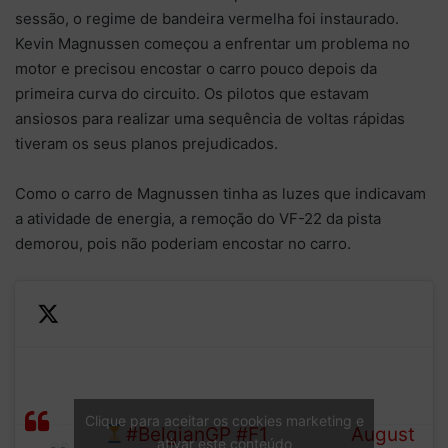
sessão, o regime de bandeira vermelha foi instaurado.
Kevin Magnussen começou a enfrentar um problema no
motor e precisou encostar o carro pouco depois da
primeira curva do circuito. Os pilotos que estavam
ansiosos para realizar uma sequência de voltas rápidas
tiveram os seus planos prejudicados.
Como o carro de Magnussen tinha as luzes que indicavam
a atividade de energia, a remoção do VF-22 da pista
demorou, pois não poderiam encostar no carro.
—
It's a Ferrari 1-2 with 20
Formula
40/60
mins of the session to go…
1 (@F1)
mins
Clique para aceitar os cookies marketing e
#BelgianGP
#F1
August
ativar este conteúdo