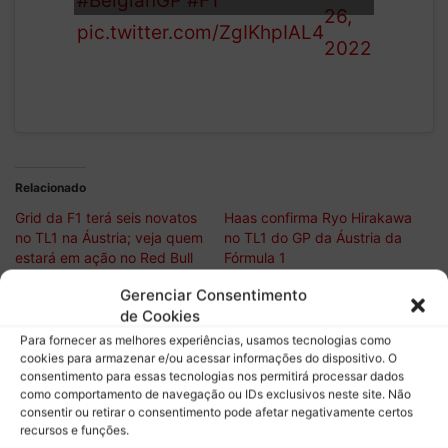
#BelgianGP
#F1
26,
pic.twitter.com/ZgIKhpIAL4
2022
Relacionado
Grid da F1 terá seis novatos
Haas confirma Ryo Hirakawa
no TL1 na Áustria; veja quem
no TL1 do GP da Áustria da
estará em ação no Red Bull
Fórmula 1
Ring
Gerenciar Consentimento
Hamilton exalta novo
de Cookies
engenheiro na Ferrari após
Para fornecer as melhores experiências, usamos tecnologias como
pódio no Canadá: “Ele é
cookies para armazenar e/ou acessar informações do dispositivo. O
incrível”
consentimento para essas tecnologias nos permitirá processar dados
como comportamento de navegação ou IDs exclusivos neste site. Não
consentir ou retirar o consentimento pode afetar negativamente certos
recursos e funções.