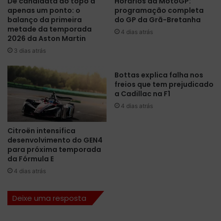
De candidata ao topo a
Horários da MotoGP:
i
é
apenas um ponto: o
programação completa
a
l
balanço da primeira
do GP da Grã-Bretanha
,
g
metade da temporada
A
4 dias atrás
i
2026 da Aston Martin
u
c
3 dias atrás
d
a
i
e
c
Bottas explica falha nos
l
freios que tem prejudicado
o
i
a Cadillac na F1
n
d
f
e
4 dias atrás
i
r
r
a
Citroën intensifica
m
o
desenvolvimento do GEN4
a
T
para próxima temporada
e
L
da Fórmula E
n
2
4 dias atrás
t
.
r
L
Deixe uma resposta
a
e
d
c
a
l