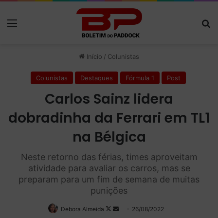
Menu
P
Início
/
Colunistas
Colunistas
Destaques
Fórmula 1
Post
Carlos Sainz lidera
dobradinha da Ferrari em TL1
na Bélgica
Neste retorno das férias, times aproveitam
atividade para avaliar os carros, mas se
preparam para um fim de semana de muitas
punições
Debora Almeida
Follow
Mande
26/08/2022