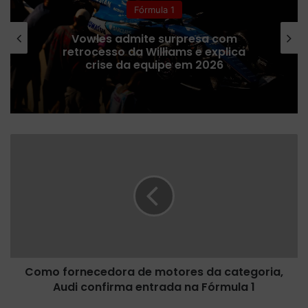
Fórmula 1
Vowles admite surpresa com
retrocesso da Williams e explica
crise da equipe em 2026
C
o
m
o
f
o
r
n
e
Como fornecedora de motores da categoria,
c
Audi confirma entrada na Fórmula 1
e
d