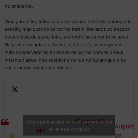
no ambiente.
Uma garoa fina tinha caído no circuito antes do começo da
sessão, mas quando os carros foram liberados ao traçado
neste início de sexta-feira, o circuito se encontrava seco.
Na primeira saída dos boxes os times foram um pouco
mais conservadores enviando os carros com os pneus
intermediários, mas rapidamente identificaram que eles
não eram os compostos ideais.
—
It's almost time to get the
Welcome
Formula
second half of the season
back
1 (@F1)
under way
#BelgianGP
Clique para aceitar os cookies marketing e
everyone!
August
ativar este conteúdo
#F1
26,