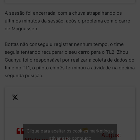
A sessão foi encerrada, com a chuva atrapalhando os
últimos minutos da sessão, após o problema com o carro
de Magnussen.
Bottas não conseguiu registrar nenhum tempo, o time
seguia tentando recuperar o seu carro para o TL2. Zhou
Guanyu foi o responsável por realizar a coleta de dados do
time no TL1, o piloto chinês terminou a atividade na décima
segunda posição.
—
Sainz, Leclerc and
Formula
Verstappen lead the way
1 (@F1)
after first practice…
Clique para aceitar os cookies marketing e
August
ativar este conteúdo