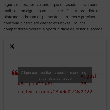
alguns dados, aproveitando que o traçado estava bem
molhado em alguns pontos. Leclerc foi surpreendido na
pista molhada com os pneus de pista seca e precisou
controlar o carro até chegar aos boxes. Poucos
competidores tiveram a oportunidade de testar a largada.
We have some rain on some
—
parts of the track, so the
Formula
majority of the drivers head
1 (@F1)
Clique para aceitar os cookies marketing e
back to the pits
August
ativar este conteúdo
#BelgianGP
#F1
26,
pic.twitter.com/08hekJ07Ny
2022