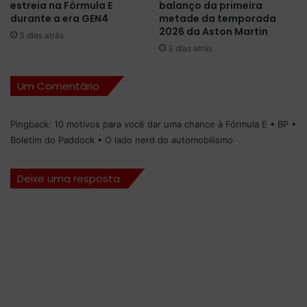
o
estreia na Fórmula E
balanço da primeira
d
n
durante a era GEN4
metade da temporada
e
o
2026 da Aston Martin
3 dias atrás
C
c
3 dias atrás
h
i
i
r
Um Comentário
c
c
o
u
L
i
Pingback:
10 motivos para você dar uma chance à Fórmula E • BP •
o
t
Boletim do Paddock • O lado nerd do automobilismo
n
o
g
m
o
i
Deixe uma resposta
e
s
D
t
a
o
n
d
i
e
e
G
l
o
S
i
e
â