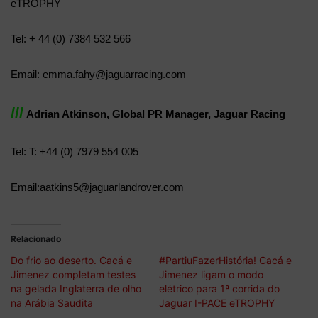
eTROPHY
Tel: + 44 (0) 7384 532 566
Email: emma.fahy@jaguarracing.com
lll
Adrian Atkinson, Global PR Manager, Jaguar Racing
Tel: T: +44 (0) 7979 554 005
Email:aatkins5@jaguarlandrover.com
Relacionado
Do frio ao deserto. Cacá e
#PartiuFazerHistória! Cacá e
Jimenez completam testes
Jimenez ligam o modo
na gelada Inglaterra de olho
elétrico para 1ª corrida do
na Arábia Saudita
Jaguar I-PACE eTROPHY