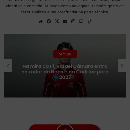
científica e comédia. Atuando como advogado, também gosto de
fazer análises e me aprofundar na parte técnica.
We
Fa
X
Yo
Ins
Tw
Tik
bsi
ce
uT
tag
itc
To
te
bo
ub
ra
h
k
ok
e
m
Fórmula 1
Problemas na F2 em 2026
complicam chances de Colton Herta
na Fórmula 1
E
n
d
u