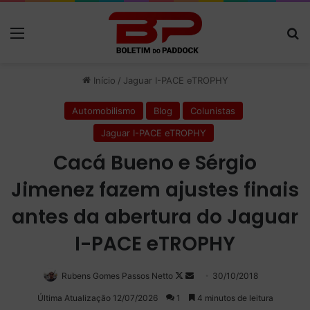
Menu
P
Início
/
Jaguar I-PACE eTROPHY
Automobilismo
Blog
Colunistas
Jaguar I-PACE eTROPHY
Cacá Bueno e Sérgio
Jimenez fazem ajustes finais
antes da abertura do Jaguar
I-PACE eTROPHY
Rubens Gomes Passos Netto
Follow
Mande
30/10/2018
on
um
Última Atualização 12/07/2026
1
4 minutos de leitura
X
e-