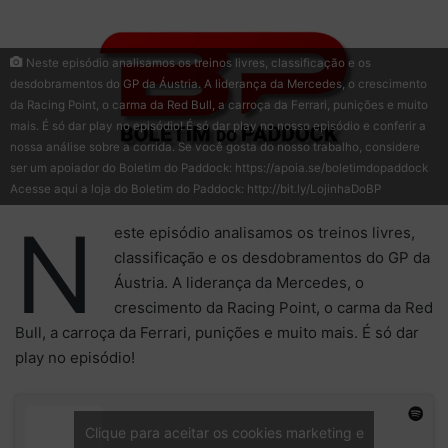
Neste episódio analisamos os treinos livres, classificação e os
desdobramentos do GP da Áustria. A liderança da Mercedes, o crescimento
da Racing Point, o carma da Red Bull, a carroça da Ferrari, punições e muito
mais. É só dar play no episódio! É só dar play no nosso episódio e conferir a
nossa análise sobre a corrida. Se você gosta do nosso trabalho, considere
ser um apoiador do Boletim do Paddock: https://apoia.se/boletimdopaddock
Acesse aqui a loja do Boletim do Paddock: http://bit.ly/LojinhaDoBP
N
este episódio analisamos os treinos livres,
classificação e os desdobramentos do GP da
Áustria. A liderança da Mercedes, o
crescimento da Racing Point, o carma da Red
Bull, a carroça da Ferrari, punições e muito mais. É só dar
play no episódio!
Clique para aceitar os cookies marketing e