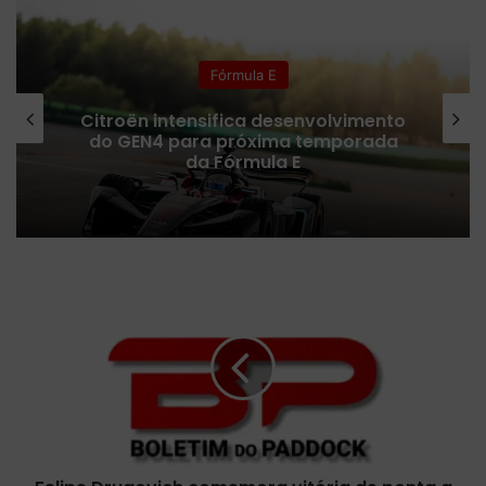
te
bo
ub
ra
h
k
ok
e
m
Fórmula E
Citroën intensifica desenvolvimento
do GEN4 para próxima temporada
da Fórmula E
F
e
l
i
p
e
D
r
u