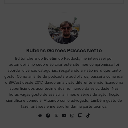
Rubens Gomes Passos Netto
Editor chefe do Boletim do Paddock, me interessei por
automobilismo cedo e ao criar este site meu compromisso foi
abordar diversas categorias, resgatando a visão nerd que tanto
gosto. Como amante de podcasts e audiolivros, passei a comandar
o BPCast desde 2017, dando uma visão diferente e não ficando na
superfície dos acontecimentos no mundo da velocidade. Nas
horas vagas gosto de assistir a filmes e séries de ação, ficção
científica e comédia. Atuando como advogado, também gosto de
fazer análises e me aprofundar na parte técnica.
We
Fa
X
Yo
Ins
Tw
Tik
bsi
ce
uT
tag
itc
To