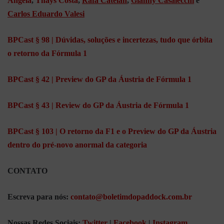
Angela
,
Thays Costa
,
Rafa Catelan
,
Gianny Casalecchi
e
Carlos Eduardo Valesi
BPCast § 98 | Dúvidas, soluções e incertezas, tudo que órbita
o retorno da Fórmula 1
BPCast § 42 | Preview do GP da Áustria de Fórmula 1
BPCast § 43 | Review do GP da Áustria de Fórmula 1
BPCast § 103 | O retorno da F1 e o Preview do GP da Áustria
dentro do pré-novo anormal da categoria
CONTATO
Escreva para nós:
contato@boletimdopaddock.com.br
Nossas Redes Sociais:
Twitter
|
Facebook
|
Instagram