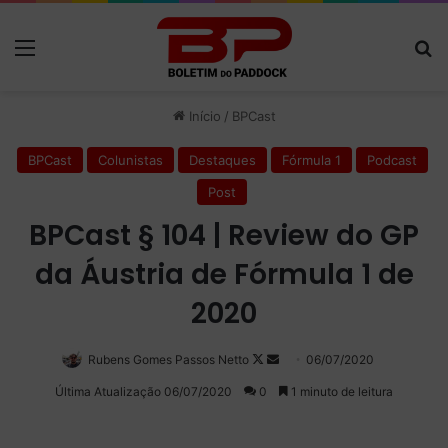
Menu
P
Início
/
BPCast
BPCast
Colunistas
Destaques
Fórmula 1
Podcast
Post
BPCast § 104 | Review do GP
da Áustria de Fórmula 1 de
2020
Rubens Gomes Passos Netto
Follow
Mande
06/07/2020
on
um
Última Atualização 06/07/2020
0
1 minuto de leitura
X
e-
mail