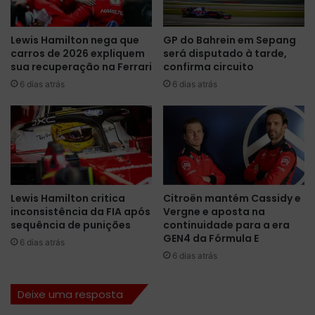
e
A
p
s
Lewis Hamilton nega que
GP do Bahrein em Sepang
o
a
carros de 2026 expliquem
será disputado à tarde,
n
ç
sua recuperação na Ferrari
confirma circuito
t
õ
a
6 dias atrás
6 dias atrás
e
a
s
p
q
o
u
n
e
t
r
a
e
e
s
Lewis Hamilton critica
Citroën mantém Cassidy e
m
u
inconsistência da FIA após
Vergne e aposta na
s
l
sequência de punições
continuidade para a era
u
t
GEN4 da Fórmula E
6 dias atrás
a
a
6 dias atrás
r
m
o
e
d
m
Deixe uma resposta
a
c