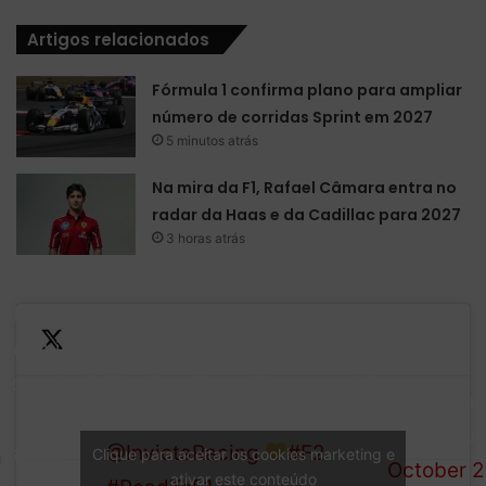
Artigos relacionados
Fórmula 1 confirma plano para ampliar
número de corridas Sprint em 2027
5 minutos atrás
Na mira da F1, Rafael Câmara entra no
radar da Haas e da Cadillac para 2027
3 horas atrás
BREAKING:
Reigning
The Brazilian will contest his
Formula 3
— Formul
rookie season with
Champion
(@Formul
@InvictaRacing
#F2
Rafael
Clique para aceitar os cookies marketing e
October 2
ativar este conteúdo