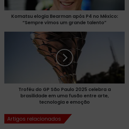
e
l
Komatsu elogia Bearman após P4 no México:
o
“Sempre vimos um grande talento”
g
i
a
T
B
r
e
o
a
f
r
é
m
u
a
d
n
o
a
G
p
Troféu do GP São Paulo 2025 celebra a
P
ó
brasilidade em uma fusão entre arte,
S
s
ã
tecnologia e emoção
P
o
4
P
Artigos relacionados
n
a
o
u