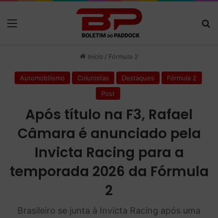
Menu
P
Início
/
Fórmula 2
Automobilismo
Colunistas
Destaques
Fórmula 2
Post
Após título na F3, Rafael
Câmara é anunciado pela
Invicta Racing para a
temporada 2026 da Fórmula
2
Brasileiro se junta à Invicta Racing após uma