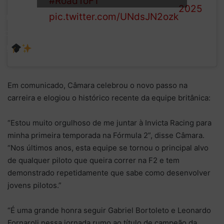
#RoadToF1
Câmara
2025
pic.twitter.com/UNdsJN2ozk
graduates
to Formula
2!
Em comunicado, Câmara celebrou o novo passo na
carreira e elogiou o histórico recente da equipe britânica:
“Estou muito orgulhoso de me juntar à Invicta Racing para
minha primeira temporada na Fórmula 2”, disse Câmara.
“Nos últimos anos, esta equipe se tornou o principal alvo
de qualquer piloto que queira correr na F2 e tem
demonstrado repetidamente que sabe como desenvolver
jovens pilotos.”
“É uma grande honra seguir Gabriel Bortoleto e Leonardo
Fornaroli nessa jornada rumo ao título de campeão da