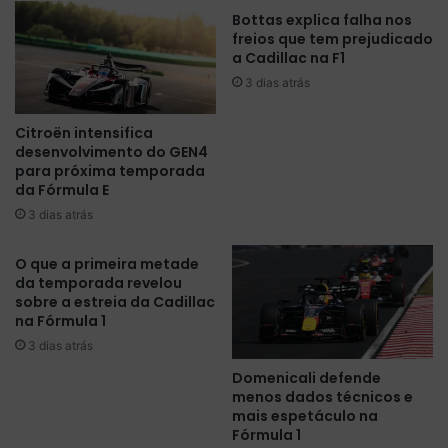
M
l
Bottas explica falha nos
é
o
freios que tem prejudicado
x
2
a Cadillac na F1
i
0
3 dias atrás
c
2
o
5
Citroën intensifica
:
c
desenvolvimento do GEN4
“
e
para próxima temporada
S
l
da Fórmula E
e
e
3 dias atrás
m
b
p
r
r
a
O que a primeira metade
e
a
da temporada revelou
v
sobre a estreia da Cadillac
b
na Fórmula 1
i
r
m
a
3 dias atrás
o
s
Domenicali defende
s
i
menos dados técnicos e
u
l
mais espetáculo na
m
i
Fórmula 1
g