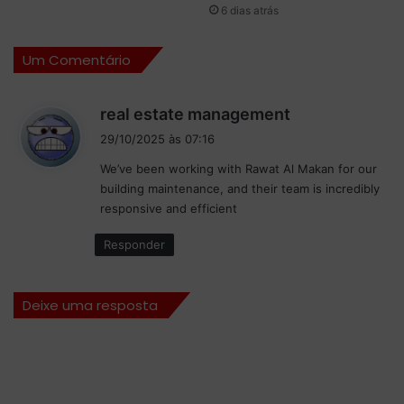
d
6 dias atrás
r
a
a
d
n
Um Comentário
e
d
e
e
m
d
real estate management
t
u
i
a
m
29/10/2025 às 07:16
l
s
a
We’ve been working with Rawat Al Makan for our
e
f
s
building maintenance, and their team is incredibly
n
u
e
t
responsive and efficient
s
:
o
ã
Responder
”
o
e
n
Deixe uma resposta
t
r
e
a
r
t