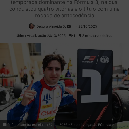
temporada dominante na Fórmula 3, na qual
conquistou quatro vitórias e o título com uma
rodada de antecedência
Debora Almeida
Follow
Mande
28/10/2025
on
um
Última Atualização 28/10/2025
1
2 minutos de leitura
X
e-
mail
Rafael Câmara estreia na F2 em 2026 - Foto: divulgação Fórmula 2