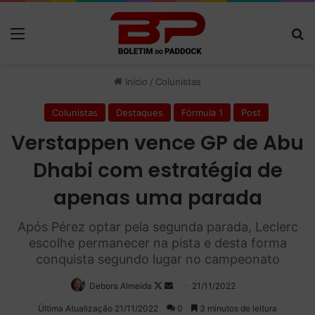
Menu
P
Início
/
Colunistas
Colunistas
Destaques
Fórmula 1
Post
Verstappen vence GP de Abu
Dhabi com estratégia de
apenas uma parada
Após Pérez optar pela segunda parada, Leclerc
escolhe permanecer na pista e desta forma
conquista segundo lugar no campeonato
Debora Almeida
Follow
Mande
21/11/2022
on
um
Última Atualização 21/11/2022
0
3 minutos de leitura