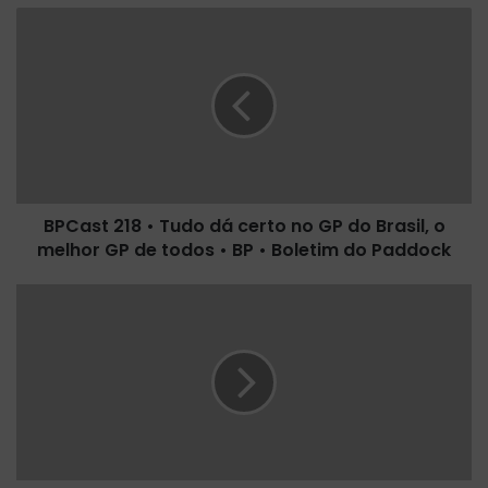
B
P
C
a
s
t
2
1
8
BPCast 218 • Tudo dá certo no GP do Brasil, o
•
melhor GP de todos • BP • Boletim do Paddock
T
u
d
P
o
i
d
r
á
e
c
l
e
l
r
i
t
r
o
e