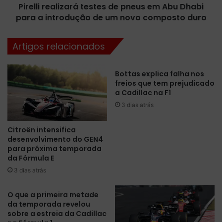
n
Pirelli realizará testes de pneus em Abu Dhabi
a
o
para a introdução de um novo composto duro
l
G
i
P
z
Artigos relacionados
d
a
o
r
B
á
Bottas explica falha nos
r
t
freios que tem prejudicado
a
e
a Cadillac na F1
s
s
3 dias atrás
i
t
l
e
Citroën intensifica
,
s
desenvolvimento do GEN4
o
d
para próxima temporada
m
e
da Fórmula E
e
p
3 dias atrás
l
n
h
e
o
u
O que a primeira metade
r
da temporada revelou
s
sobre a estreia da Cadillac
G
e