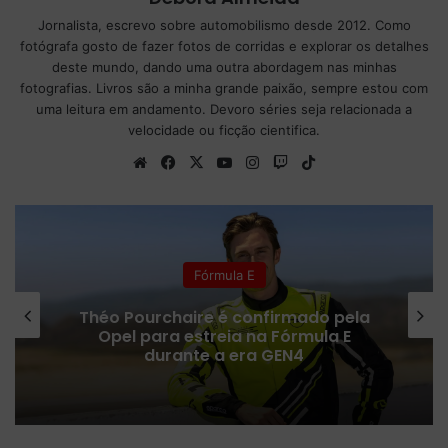
Jornalista, escrevo sobre automobilismo desde 2012. Como
fotógrafa gosto de fazer fotos de corridas e explorar os detalhes
deste mundo, dando uma outra abordagem nas minhas
fotografias. Livros são a minha grande paixão, sempre estou com
uma leitura em andamento. Devoro séries seja relacionada a
velocidade ou ficção cientifica.
We
Fa
X
Yo
Ins
Tw
Tik
bsi
ce
uT
tag
itc
To
te
bo
ub
ra
h
k
ok
e
m
Fórmula E
Théo Pourchaire é confirmado pela
Opel para estreia na Fórmula E
durante a era GEN4