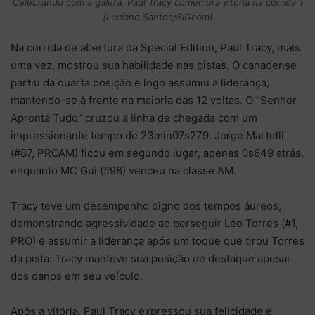
Celebrando com a galera, Paul Tracy comemora vitória na corrida 1
(Luciano Santos/SIGcom)
Na corrida de abertura da Special Edition, Paul Tracy, mais
uma vez, mostrou sua habilidade nas pistas. O canadense
partiu da quarta posição e logo assumiu a liderança,
mantendo-se à frente na maioria das 12 voltas. O “Senhor
Apronta Tudo” cruzou a linha de chegada com um
impressionante tempo de 23min07s279. Jorge Martelli
(#87, PROAM) ficou em segundo lugar, apenas 0s649 atrás,
enquanto MC Gui (#98) venceu na classe AM.
Tracy teve um desempenho digno dos tempos áureos,
demonstrando agressividade ao perseguir Léo Torres (#1,
PRO) e assumir a liderança após um toque que tirou Torres
da pista. Tracy manteve sua posição de destaque apesar
dos danos em seu veículo.
Após a vitória, Paul Tracy expressou sua felicidade e