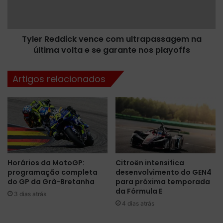
i
e
s
d
m
d
o
Tyler Reddick vence com ultrapassagem na
i
c
última volta e se garante nos playoffs
c
o
k
l
v
Artigos relacionados
a
e
b
n
o
c
r
e
o
c
u
o
p
m
a
u
Horários da MotoGP:
Citroën intensifica
r
l
programação completa
desenvolvimento do GEN4
a
t
do GP da Grã-Bretanha
para próxima temporada
F
r
da Fórmula E
e
3 dias atrás
a
4 dias atrás
r
p
n
a