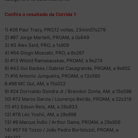
Confira o resultado da Corrida 1
:
1) #26 Paul Tracy, PRO,12 voltas, 23min07s279
2) #87 Jorge Martelli, PROAM, a 0s649
3) #3 Alex Seid, PRO, a 1s909
4) #54 Diogo Moscato, PRO, a 8s267
5) #13 Witold Ramasauskas, PROAM, a 9s274
6) #43 Gui Backes / Gabriel Casagrande, PROAM, a 9s602
7) #16 Antonio Junqueira, PROAM, a 13s560
8 #98 MC Gui, AM, a 15s022
9) #24 Dorivaldo Gondra Jr / Brendon Zonta, AM, a 15s598
10) #72 Marco Garcia / Lourenço Beirão, PROAM, a 22s316
11) #12 Edson Reis, AM, a 26s933
12) #78 Léo Yoshii, AM, a 29s898
13) #9 Marcus Índio / Arthur Gama, PROAM, a 29s956
14) #57 Fê Tozzo / João Pedro Bortoluzzi, PROAM, a
46s217