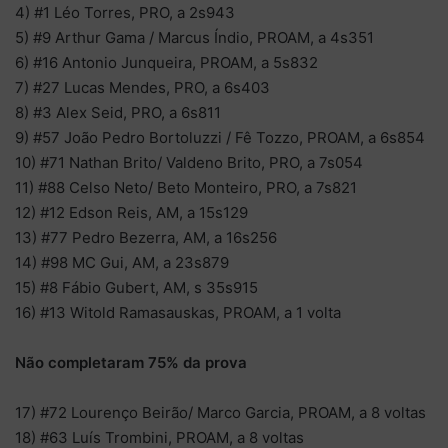
4) #1 Léo Torres, PRO, a 2s943
5) #9 Arthur Gama / Marcus Índio, PROAM, a 4s351
6) #16 Antonio Junqueira, PROAM, a 5s832
7) #27 Lucas Mendes, PRO, a 6s403
8) #3 Alex Seid, PRO, a 6s811
9) #57 João Pedro Bortoluzzi / Fê Tozzo, PROAM, a 6s854
10) #71 Nathan Brito/ Valdeno Brito, PRO, a 7s054
11) #88 Celso Neto/ Beto Monteiro, PRO, a 7s821
12) #12 Edson Reis, AM, a 15s129
13) #77 Pedro Bezerra, AM, a 16s256
14) #98 MC Gui, AM, a 23s879
15) #8 Fábio Gubert, AM, s 35s915
16) #13 Witold Ramasauskas, PROAM, a 1 volta
Não completaram 75% da prova
17) #72 Lourenço Beirão/ Marco Garcia, PROAM, a 8 voltas
18) #63 Luís Trombini, PROAM, a 8 voltas