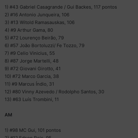
1) #43 Gabriel Casagrande / Gui Backes, 117 pontos
2) #16 Antonio Junqueira, 106
3) #13 Witold Ramasauskas, 106
4) #9 Arthur Gama, 80
5) #72 Lourenço Beirão, 79
6) #57 João Bortoluzzi/ Fe Tozzo, 79
7) #9 Celio Vinicius, 55
8) #87 Jorge Martelli, 48
9) #72 Giovani Girotto, 41
10) #72 Marco Garcia, 38
11) #9 Marcus Índio, 31
12) #80 Vinny Azevedo / Rodolpho Santos, 30
13) #63 Luís Trombini, 11
AM
1) #98 MC Gui, 101 pontos
2) #12 Edson Reis, 95