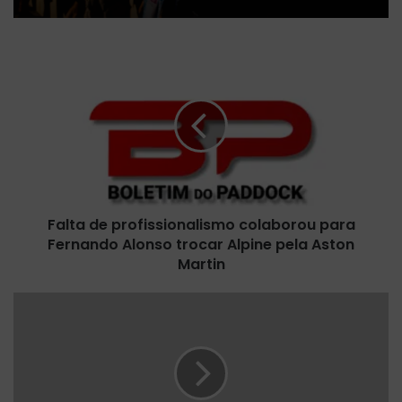
F
a
l
t
a
d
e
p
r
Falta de profissionalismo colaborou para
o
Fernando Alonso trocar Alpine pela Aston
f
i
Martin
s
s
T
i
y
o
l
n
e
a
r
l
R