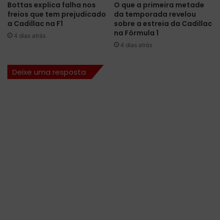
a
s
Bottas explica falha nos
O que a primeira metade
n
freios que tem prejudicado
da temporada revelou
s
d
a Cadillac na F1
sobre a estreia da Cadillac
a
na Fórmula 1
o
g
4 dias atrás
A
e
4 dias atrás
l
m
o
n
Deixe uma resposta
n
a
s
ú
o
l
t
t
r
i
o
m
c
a
a
v
r
o
A
l
l
t
p
a
i
e
n
s
e
e