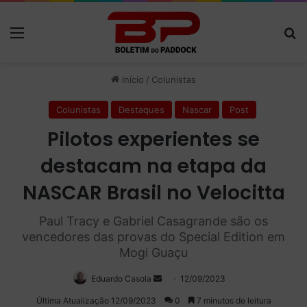
Menu
P
Início
/
Colunistas
Colunistas
Destaques
Nascar
Post
Pilotos experientes se
destacam na etapa da
NASCAR Brasil no Velocitta
Paul Tracy e Gabriel Casagrande são os
vencedores das provas do Special Edition em
Mogi Guaçu
Eduardo Casola
Mande
12/09/2023
um
Última Atualização 12/09/2023
0
7 minutos de leitura