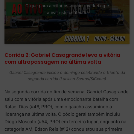
Clique para aceitar os cookies marketing e
ativar este conteúdo
Corrida 2: Gabriel Casagrande leva a vitória
com ultrapassagem na última volta
Gabriel Casagrande iniciou o domingo celebrando o triunfo da
segunda corrida (Luciano Santos/SIGcom)
Na segunda corrida do fim de semana, Gabriel Casagrande
saiu com a vitória após uma emocionante batalha com
Rafael Dias (#46, PRO), com o gaúcho assumindo a
liderança na última volta. O pódio geral também incluiu
Diogo Moscato (#54, PRO) em terceiro lugar, enquanto na
categoria AM, Edson Reis (#12) conquistou sua primeira