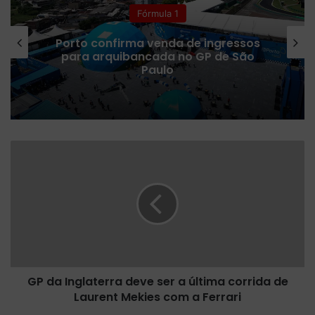
Fórmula 1
Porto confirma venda de ingressos
para arquibancada no GP de São
Paulo
G
P
d
a
I
n
g
l
a
GP da Inglaterra deve ser a última corrida de
t
Laurent Mekies com a Ferrari
e
r