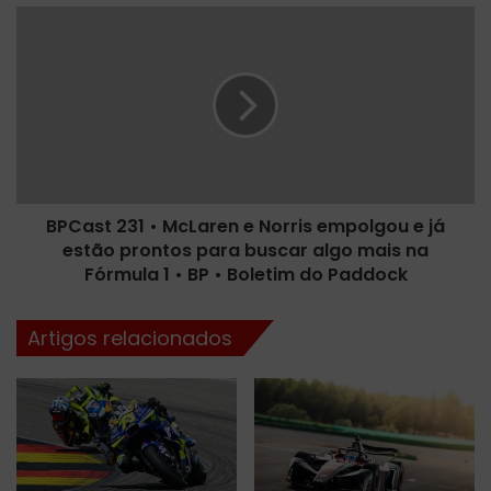
r
B
a
P
d
C
e
a
v
s
e
t
s
2
e
3
r
1
a
BPCast 231 • McLaren e Norris empolgou e já
•
ú
estão prontos para buscar algo mais na
M
l
c
Fórmula 1 • BP • Boletim do Paddock
t
L
i
a
Artigos relacionados
m
r
a
e
c
n
o
e
r
N
r
o
i
r