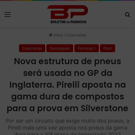
Menu
P
Início
/
Colunistas
Colunistas
Destaques
Fórmula 1
Post
Nova estrutura de pneus
será usada no GP da
Inglaterra. Pirelli aposta na
gama dura de compostos
para a prova em Silverstone
Por ser um circuito que exige muito dos pneus, a
Pirelli mais uma vez aposta nos pneus da gama
dura para a 10ª etapa da temporada 2023