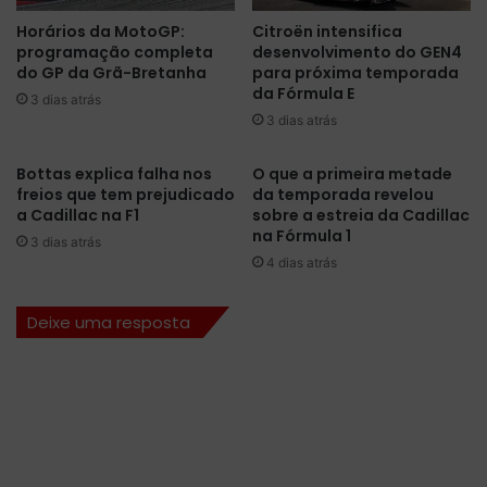
d
r
Horários da MotoGP:
Citroën intensifica
a
i
programação completa
desenvolvimento do GEN4
d
s
do GP da Grã-Bretanha
para próxima temporada
e
e
da Fórmula E
L
3 dias atrás
m
3 dias atrás
a
p
u
o
r
l
Bottas explica falha nos
O que a primeira metade
e
g
freios que tem prejudicado
da temporada revelou
n
a Cadillac na F1
sobre a estreia da Cadillac
o
na Fórmula 1
t
u
3 dias atrás
M
e
4 dias atrás
e
j
k
á
Deixe uma resposta
i
e
e
s
s
t
c
ã
o
o
m
p
a
r
F