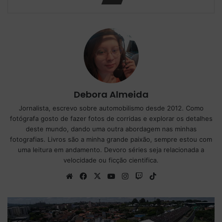
Debora Almeida
Jornalista, escrevo sobre automobilismo desde 2012. Como
fotógrafa gosto de fazer fotos de corridas e explorar os detalhes
deste mundo, dando uma outra abordagem nas minhas
fotografias. Livros são a minha grande paixão, sempre estou com
uma leitura em andamento. Devoro séries seja relacionada a
velocidade ou ficção cientifica.
We
Fa
X
Yo
Ins
Tw
Tik
bsi
ce
uT
tag
itc
To
te
bo
ub
ra
h
k
ok
e
m