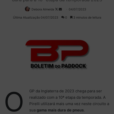
Debora Almeida
Follow
Mande
04/07/2023
on
um
Última Atualização 04/07/2023
0
3 minutos de leitura
X
e-
mail
O
GP da Inglaterra de 2023 chega para ser
realizado com a 10ª etapa da temporada. A
Pirelli utilizará mais uma vez neste circuito a
sua
gama mais dura de pneus
.