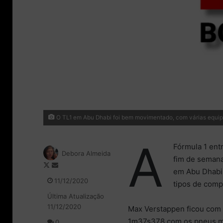
O TL1 em Abu Dhabi foi bem movimentado, com várias equipe
A
Fórmula 1 entr
Debora Almeida
fim de semana
F
M
em Abu Dhabi 
o
a
11/12/2020
tipos de comp
l
n
Última Atualização
l
d
11/12/2020
o
e
Max Verstappen ficou com a
w
u
1m37s378 com os pneus mac
0