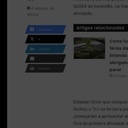
o
m
0s034 do holandês, os líde
4 minutos de
n
e
atividade.
leitura
X
-
m
a
Artigos relacionados
Facebook
i
l
X
Como fu
férias d
Linkedin
Entenda 
obrigam 
Compartilhar via e-
Imprimir
parar
mail
23 horas 
Esteban Ocon que conquist
fechou o TL1 na terceira p
começaram a apresentar al
fora da primeira atividade