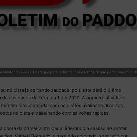
s testando peças. Destaque para Schumacher e Fittipaldi que participaram da 
ou na pista já deixando saudade, pois este será o último
 de atividades da Fórmula 1 em 2020. A primeira atividade
foi bem movimentada, com os pilotos avaliando diversos
ostos na pista e trabalhando com as voltas rápidas.
 ponta da primeira atividade, liderando a sessão ao anotar
ios. Valtteri Bottas foi o segundo colocado, separado por