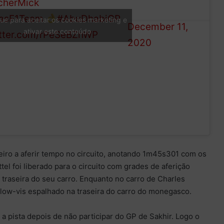
herMick
‘s first time out on
(@F1)
asF1Team
#AbuDhabiGP
que para aceitar os cookies marketing e
December 11,
ativar este conteúdo
itter.com/rPeSeBZhWP
2020
eiro a aferir tempo no circuito, anotando 1m45s301 com os
el foi liberado para o circuito com grades de aferição
 traseira do seu carro. Enquanto no carro de Charles
 flow-vis espalhado na traseira do carro do monegasco.
 a pista depois de não participar do GP de Sakhir. Logo o