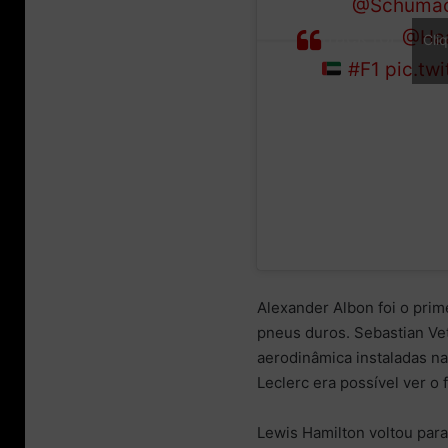
It’s
@Schumac
track for
@Ha
Cli
#F1
pic.tw
Alexander Albon foi o prim
pneus duros. Sebastian Vett
aerodinâmica instaladas na
Leclerc era possível ver o
Lewis Hamilton voltou para