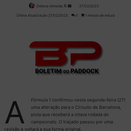
Debora Almeida
Follow
Mande
27/02/2023
on
um
Última Atualização 27/02/2023
0
1 minuto de leitura
X
e-
mail
A
Fórmula 1 confirmou nesta segunda-feira (27)
uma alteração para o Circuito de Barcelona,
pista que receberá a oitava rodada do
campeonato. O traçado passou por uma
revisão e voltará a sua forma original.