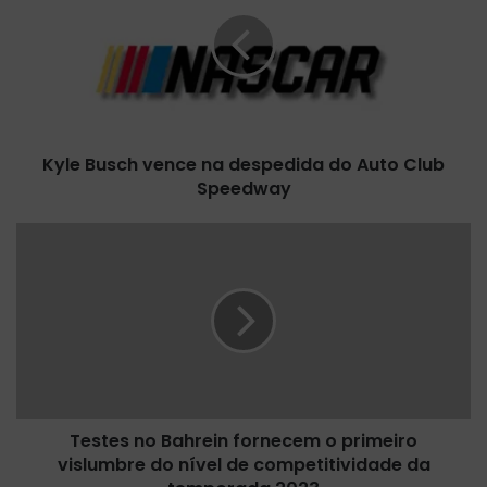
l
e
B
u
s
c
h
Kyle Busch vence na despedida do Auto Club
v
Speedway
e
n
c
T
e
e
n
s
a
t
d
e
e
s
s
n
p
o
e
B
d
Testes no Bahrein fornecem o primeiro
a
i
vislumbre do nível de competitividade da
h
d
r