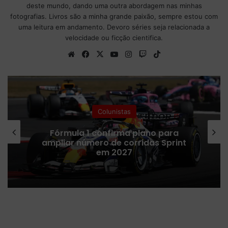
deste mundo, dando uma outra abordagem nas minhas
fotografias. Livros são a minha grande paixão, sempre estou com
uma leitura em andamento. Devoro séries seja relacionada a
velocidade ou ficção cientifica.
We
Fa
X
Yo
Ins
Tw
Tik
bsi
ce
uT
tag
itc
To
te
bo
ub
ra
h
k
ok
e
m
Fórmula 1
Na mira da F1, Rafael Câmara entra
no radar da Haas e da Cadillac para
2027
K
y