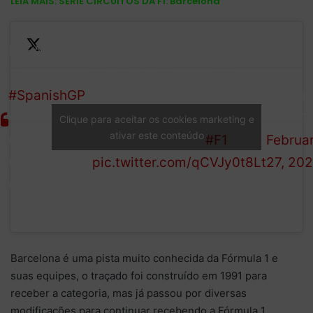
LEIA MAIS:
SÉRIE CIRCUITOS DA F1: Barcelona
BREAKING:
The
The final chicane will be
—
#SpanishGP
removed, leaving the
Formul
will be
circuit to its original last
1 (@F1)
Clique para aceitar os cookies marketing e
ativar este conteúdo
changing its
two corner layout!
#F1
Februa
track
pic.twitter.com/qCVJy0t8Lt
27, 20
configuration
Barcelona é uma pista muito conhecida da Fórmula 1 e
suas equipes, o traçado foi construído em 1991 para
receber a categoria, mas já passou por diversas
modificações para continuar recebendo a Fórmula 1.