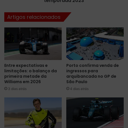
temporada 2023
a
e
d
i
Artigos relacionados
o
n
A
f
u
o
t
r
o
n
C
e
l
c
u
e
Entre expectativas e
Porto confirma venda de
b
m
limitações: o balanço da
ingressos para
S
o
primeira metade da
arquibancada no GP de
p
p
Williams em 2026
São Paulo
e
r
3 dias atrás
4 dias atrás
e
i
d
m
w
e
a
i
y
r
o
v