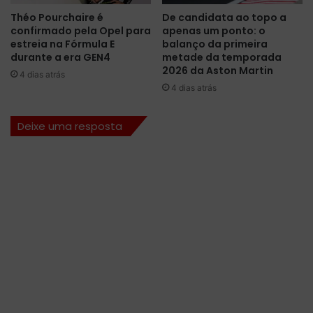
i
Théo Pourchaire é
De candidata ao topo a
s
confirmado pela Opel para
apenas um ponto: o
l
estreia na Fórmula E
balanço da primeira
u
durante a era GEN4
metade da temporada
m
2026 da Aston Martin
4 dias atrás
b
4 dias atrás
r
e
Deixe uma resposta
d
o
n
í
v
e
l
d
e
c
o
m
p