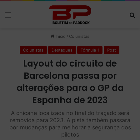
Menu
P
Início
/
Colunistas
Colunistas
Destaques
Fórmula 1
Post
Layout do circuito de
Barcelona passa por
alterações para o GP da
Espanha de 2023
A chicane localizada no final do traçado será
removida para 2023. A pista também passará
por mudanças para melhorar a segurança dos
pilotos