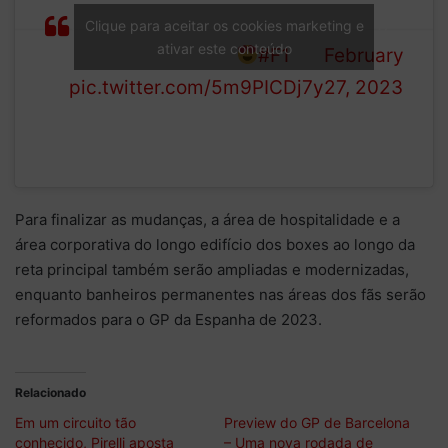
through the final chicane in
1 (@F1)
Clique para aceitar os cookies marketing e
ativar este conteúdo
Spain this season!
#F1
February
pic.twitter.com/5m9PICDj7y
27, 2023
Para finalizar as mudanças, a área de hospitalidade e a
área corporativa do longo edifício dos boxes ao longo da
reta principal também serão ampliadas e modernizadas,
enquanto banheiros permanentes nas áreas dos fãs serão
reformados para o GP da Espanha de 2023.
Relacionado
Em um circuito tão
Preview do GP de Barcelona
conhecido, Pirelli aposta
– Uma nova rodada de