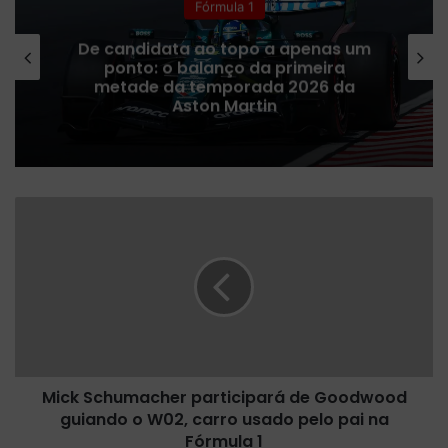
Fórmula 1
De candidata ao topo a apenas um
ponto: o balanço da primeira
metade da temporada 2026 da
Aston Martin
M
i
c
k
S
c
h
u
m
Mick Schumacher participará de Goodwood
a
guiando o W02, carro usado pelo pai na
c
h
Fórmula 1