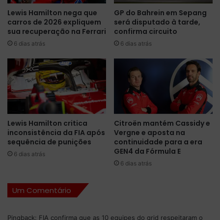
o
z
Lewis Hamilton nega que
GP do Bahrein em Sepang
d
p
carros de 2026 expliquem
será disputado à tarde,
g
a
sua recuperação na Ferrari
confirma circuito
u
r
i
6 dias atrás
6 dias atrás
a
a
c
n
o
d
n
o
q
o
u
W
i
0
s
Lewis Hamilton critica
Citroën mantém Cassidy e
2
t
inconsistência da FIA após
Vergne e aposta na
,
a
sequência de punições
continuidade para a era
c
r
GEN4 da Fórmula E
6 dias atrás
a
a
6 dias atrás
r
p
r
o
o
l
Um Comentário
u
e
s
d
Pingback:
FIA confirma que as 10 equipes do grid respeitaram o
a
o