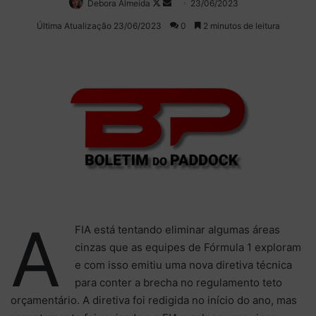
Debora Almeida
Follow
Mande
23/06/2023
on
um
Última Atualização 23/06/2023
0
2 minutos de leitura
X
e-
mail
A
FIA está tentando eliminar algumas áreas
cinzas que as equipes de Fórmula 1 exploram
e com isso emitiu uma nova diretiva técnica
para conter a brecha no regulamento teto
orçamentário. A diretiva foi redigida no início do ano, mas