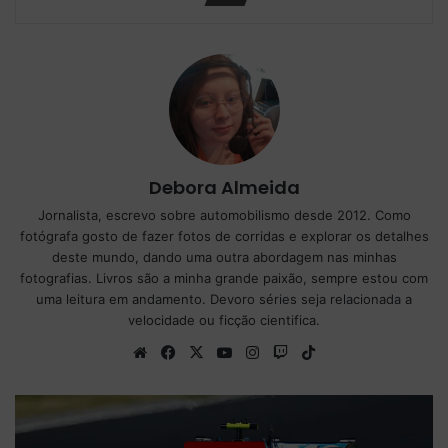
Debora Almeida
Jornalista, escrevo sobre automobilismo desde 2012. Como
fotógrafa gosto de fazer fotos de corridas e explorar os detalhes
deste mundo, dando uma outra abordagem nas minhas
fotografias. Livros são a minha grande paixão, sempre estou com
uma leitura em andamento. Devoro séries seja relacionada a
velocidade ou ficção cientifica.
We
Fa
X
Yo
Ins
Tw
Tik
bsi
ce
uT
tag
itc
To
te
bo
ub
ra
h
k
ok
e
m