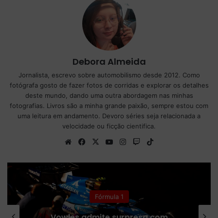
Debora Almeida
Jornalista, escrevo sobre automobilismo desde 2012. Como
fotógrafa gosto de fazer fotos de corridas e explorar os detalhes
deste mundo, dando uma outra abordagem nas minhas
fotografias. Livros são a minha grande paixão, sempre estou com
uma leitura em andamento. Devoro séries seja relacionada a
velocidade ou ficção cientifica.
We
Fa
X
Yo
Ins
Tw
Tik
bsi
ce
uT
tag
itc
To
te
bo
ub
ra
h
k
ok
e
m
Indy
IndyCar em Portland: confira os