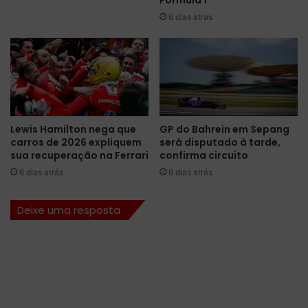
Fórmula 1
m
a
6 dias atrás
e
d
a
e
i
P
n
h
d
o
a
e
n
n
ã
i
Lewis Hamilton nega que
GP do Bahrein em Sepang
o
x
carros de 2026 expliquem
será disputado à tarde,
‘
d
sua recuperação na Ferrari
confirma circuito
s
a
6 dias atrás
6 dias atrás
a
N
i
A
u
S
Deixe uma resposta
d
C
a
A
j
R
o
g
a
d