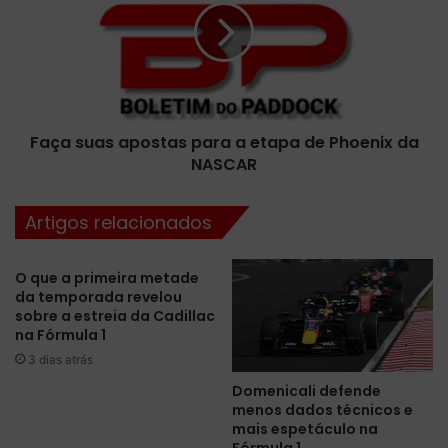
a
a
W
s
i
u
l
a
l
s
i
a
a
Faça suas apostas para a etapa de Phoenix da
p
m
NASCAR
o
s
s
p
t
Artigos relacionados
a
a
r
s
a
p
O que a primeira metade
2
a
da temporada revelou
0
r
sobre a estreia da Cadillac
2
a
na Fórmula 1
1
a
3 dias atrás
,
e
Domenicali defende
o
t
menos dados técnicos e
t
a
mais espetáculo na
i
p