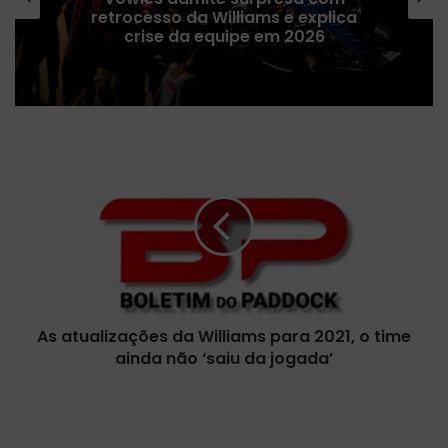
horários da 13ª etapa da temporada
2026 e onde assistir
A
s
a
t
u
a
l
i
z
As atualizações da Williams para 2021, o time
a
ainda não ‘saiu da jogada’
ç
õ
e
F
s
a
d
ç