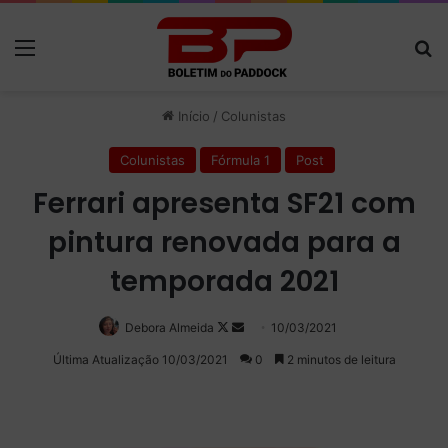
Menu
P
Início
/
Colunistas
Colunistas
Fórmula 1
Post
Ferrari apresenta SF21 com
pintura renovada para a
temporada 2021
Debora Almeida
Follow
Mande
10/03/2021
on
um
Última Atualização 10/03/2021
0
2 minutos de leitura
X
e-
mail