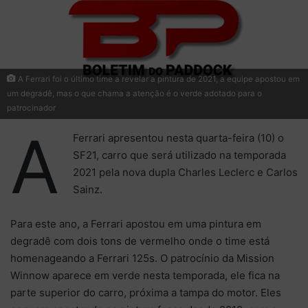
A Ferrari foi o último time a revelar a pintura de 2021, a equipe apostou em
um degradê, mas o que chama a atenção é o verde adotado para o
patrocinador
A
Ferrari apresentou nesta quarta-feira (10) o
SF21, carro que será utilizado na temporada
2021 pela nova dupla Charles Leclerc e Carlos
Sainz.
Para este ano, a Ferrari apostou em uma pintura em
degradê com dois tons de vermelho onde o time está
homenageando a Ferrari 125s. O patrocínio da Mission
Winnow aparece em verde nesta temporada, ele fica na
parte superior do carro, próxima a tampa do motor. Eles