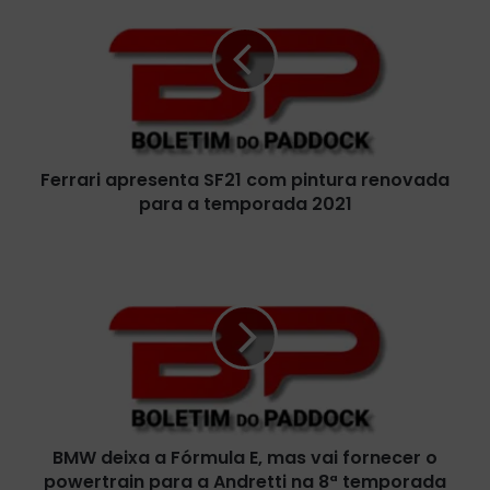
r
r
a
r
i
a
p
Ferrari apresenta SF21 com pintura renovada
r
para a temporada 2021
e
s
e
B
n
M
t
W
a
d
S
e
F
i
2
x
1
a
c
a
o
BMW deixa a Fórmula E, mas vai fornecer o
F
m
powertrain para a Andretti na 8ª temporada
ó