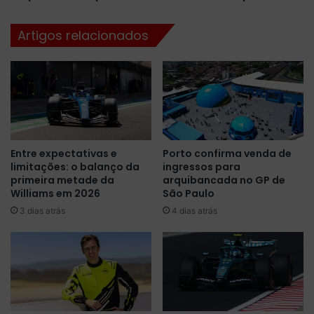
p
r
i
m
Artigos relacionados
n
u
t
l
u
a
r
E
a
,
r
m
e
a
n
s
Entre expectativas e
Porto confirma venda de
o
v
limitações: o balanço da
ingressos para
v
a
primeira metade da
arquibancada no GP de
a
i
Williams em 2026
São Paulo
d
f
3 dias atrás
4 dias atrás
a
o
p
r
a
n
r
e
a
c
a
e
t
r