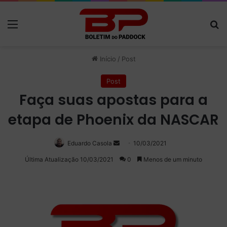
Menu
P
Início
/
Post
Post
Faça suas apostas para a
etapa de Phoenix da NASCAR
Eduardo Casola
Mande
10/03/2021
um
Última Atualização 10/03/2021
0
Menos de um minuto
e-
mail