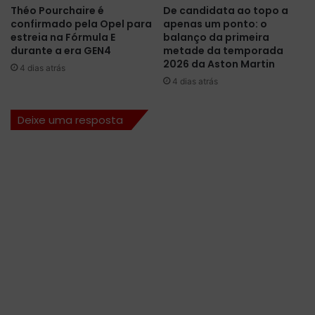
e
o
Théo Pourchaire é
De candidata ao topo a
m
p
confirmado pela Opel para
apenas um ponto: o
p
o
estreia na Fórmula E
balanço da primeira
o
w
durante a era GEN4
metade da temporada
r
e
2026 da Aston Martin
4 dias atrás
a
r
4 dias atrás
d
t
a
r
Deixe uma resposta
2
a
0
i
2
n
1
p
a
r
a
a
A
n
d
r
e
t