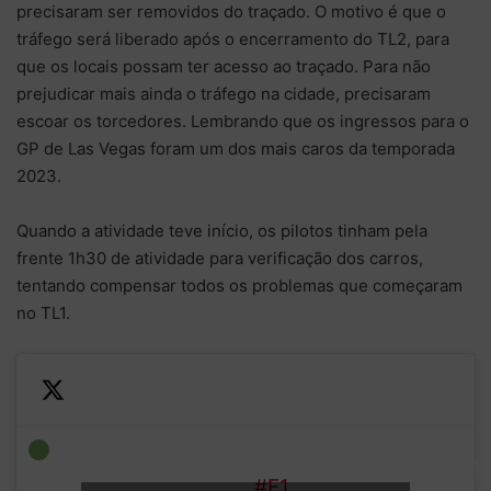
precisaram ser removidos do traçado. O motivo é que o
tráfego será liberado após o encerramento do TL2, para
que os locais possam ter acesso ao traçado. Para não
prejudicar mais ainda o tráfego na cidade, precisaram
escoar os torcedores. Lembrando que os ingressos para o
GP de Las Vegas foram um dos mais caros da temporada
2023.
Quando a atividade teve início, os pilotos tinham pela
frente 1h30 de atividade para verificação dos carros,
tentando compensar todos os problemas que começaram
no TL1.
—
FP2
The two McLarens are first to
Formula 1
GREEN
set out on track
#F1