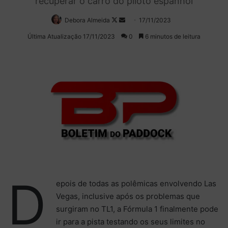
recuperar o carro do piloto espanhol
Debora Almeida
Follow
Mande
17/11/2023
on
um
Última Atualização 17/11/2023
0
6 minutos de leitura
X
e-
mail
D
epois de todas as polêmicas envolvendo Las
Vegas, inclusive após os problemas que
surgiram no TL1, a Fórmula 1 finalmente pode
ir para a pista testando os seus limites no