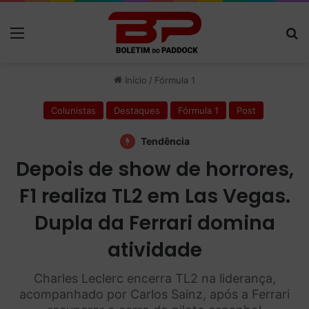
Menu
P
Início
/
Fórmula 1
Colunistas
Destaques
Fórmula 1
Post
Tendência
Depois de show de horrores,
F1 realiza TL2 em Las Vegas.
Dupla da Ferrari domina
atividade
Charles Leclerc encerra TL2 na liderança,
acompanhado por Carlos Sainz, após a Ferrari