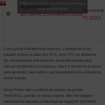
(@F1)
Clique para aceitar os cookies marketing e
LIGHT
#LasVegasGP
ativar este conteúdo
November
pic.twitter.com/xSpwVZ5Dpq
17, 2023
Com a pista liberada mais uma vez, a temperatura do
traçado estava na casa dos 15°C, com 13°C no ambiente.
Os competidores enfrentariam certa dificuldade para
colocar temperatura nos pneus, mas é o momento propício
para aprender mais sobre o gerenciamento dos compostos
neste traçado.
Oscar Piastri abriu a tabela de tempos ao anotar
1m43s832, usando os pneus macios. Max Verstappen
rapidamente assumiu a liderança ao registrar 1m41s905,