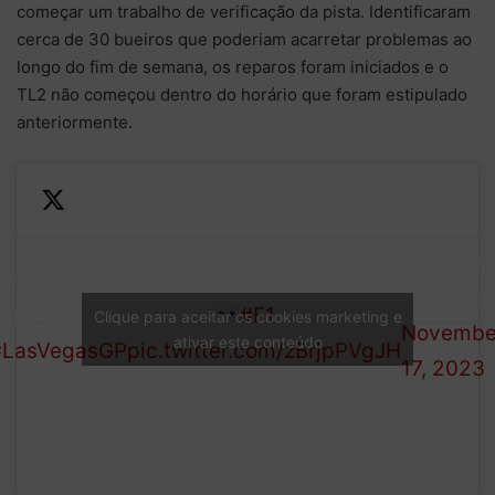
começar um trabalho de verificação da pista. Identificaram
cerca de 30 bueiros que poderiam acarretar problemas ao
longo do fim de semana, os reparos foram iniciados e o
TL2 não começou dentro do horário que foram estipulado
anteriormente.
— Autosp
ere’s the moment Carlos Sainz drove
(@autosp
ver THAT drain cover
#F1
Clique para aceitar os cookies marketing e
Novembe
ativar este conteúdo
#LasVegasGP
pic.twitter.com/zBrjpPVgJH
17, 2023