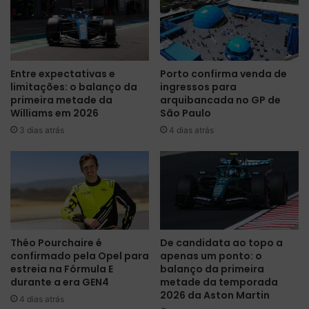
d
o
e
i
b
n
u
t
e
r
Entre expectativas e
Porto confirma venda de
i
i
limitações: o balanço da
ingressos para
r
g
primeira metade da
arquibancada no GP de
o
a
Williams em 2026
São Paulo
,
n
3 dias atrás
4 dias atrás
T
t
L
e
1
p
d
r
o
o
G
c
P
e
d
s
Théo Pourchaire é
De candidata ao topo a
e
s
confirmado pela Opel para
apenas um ponto: o
L
o
estreia na Fórmula E
balanço da primeira
a
d
durante a era GEN4
metade da temporada
s
e
2026 da Aston Martin
4 dias atrás
V
c