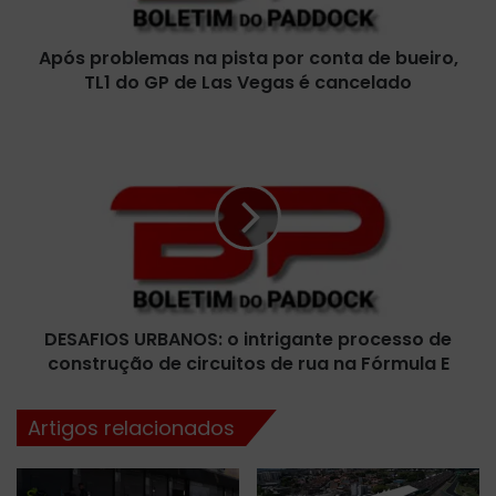
b
l
Após problemas na pista por conta de bueiro,
e
TL1 do GP de Las Vegas é cancelado
m
a
s
D
n
E
a
S
p
A
i
F
s
I
t
O
a
S
p
U
o
DESAFIOS URBANOS: o intrigante processo de
R
r
construção de circuitos de rua na Fórmula E
B
c
A
o
N
Artigos relacionados
n
O
t
S
a
: