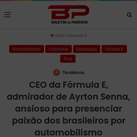
Menu
P
Início
/
Fórmula E
Automobilismo
Colunistas
Destaques
Fórmula E
Post
Tendência
CEO da Fórmula E,
admirador de Ayrton Senna,
ansioso para presenciar
paixão dos brasileiros por
automobilismo