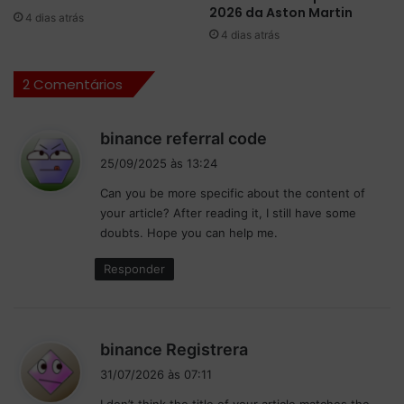
S
e
2026 da Aston Martin
4 dias atrás
a
t
4 dias atrás
u
o
d
r
2 Comentários
i
a
t
d
a
e
d
binance referral code
e
p
i
d
i
25/09/2025 às 13:24
s
o
s
Can you be more specific about the content of
m
s
t
your article? After reading it, I still have some
i
e
a
doubts. Hope you can help me.
n
n
:
a
a
Responder
C
e
o
t
r
a
r
p
d
binance Registrera
i
a
i
d
d
31/07/2026 às 07:11
a
s
e
I don’t think the title of your article matches the
1