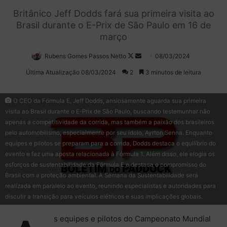
Britânico Jeff Dodds fará sua primeira visita ao
Brasil durante o E-Prix de São Paulo em 16 de
março
Rubens Gomes Passos Netto
Follow
Mande
08/03/2024
on
um
Última Atualização 08/03/2024
2
3 minutos de leitura
X
e-
mail
O CEO da Fórmula E, Jeff Dodds, ansiosamente aguarda sua primeira
visita ao Brasil durante o E-Prix de São Paulo, buscando testemunhar não
apenas a competitividade da corrida, mas também a paixão dos brasileiros
pelo automobilismo, especialmente por seu ídolo, Ayrton Senna. Enquanto
equipes e pilotos se preparam para a corrida, Dodds destaca o equilíbrio do
evento e faz uma aposta relacionada à Fórmula 1. Além disso, ele elogia os
esforços de sustentabilidade da Fórmula E e destaca o compromisso do
Brasil com a proteção ambiental. A Semana da Sustentabilidade será
realizada em paralelo ao evento, reunindo especialistas e autoridades para
discutir a transição para veículos elétricos e suas implicações globais.
s equipes e pilotos do Campeonato Mundial