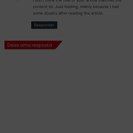
S
s
e
content lol. Just kidding, mainly because I had
ã
e
m
some doubts after reading the article.
o
:
J
P
Responder
e
a
d
u
d
l
a
Deixe uma resposta
o
h
d
a
F
ó
r
m
u
l
a
E