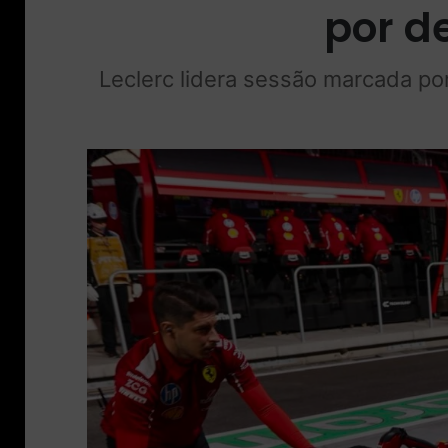
por d
Leclerc lidera sessão marcada p