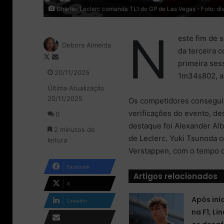
Charles Leclerc comanda TL1 do GP de Las Vegas - Foto: div
N
este fim de 
Debora Almeida
da terceira 
F
M
primeira ses
o
a
20/11/2025
1m34s802, ap
l
n
Última Atualização
l
d
20/11/2025
o
e
Os competidores conseguira
w
u
verificações do evento, de
0
o
m
destaque foi Alexander Al
2 minutos de
n
e
de Leclerc. Yuki Tsunoda c
leitura
X
-
Verstappen, com o tempo 
m
a
Facebook
i
Artigos relacionados
l
X
Após iní
Linkedin
na F1, Li