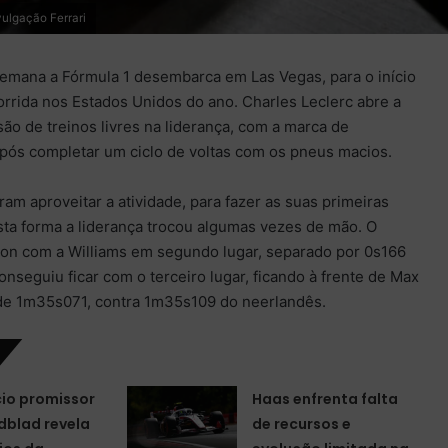
ulgação Ferrari
semana a Fórmula 1 desembarca em Las Vegas, para o início
corrida nos Estados Unidos do ano. Charles Leclerc abre a
são de treinos livres na liderança, com a marca de
ós completar um ciclo de voltas com os pneus macios.
m aproveitar a atividade, para fazer as suas primeiras
sta forma a liderança trocou algumas vezes de mão. O
bon com a Williams em segundo lugar, separado por 0s166
onseguiu ficar com o terceiro lugar, ficando à frente de Max
de 1m35s071, contra 1m35s109 do neerlandês.
cio promissor
Haas enfrenta falta
ndblad revela
de recursos e