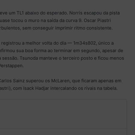
teve um TL1 abaixo do esperado. Norris escapou da pista
uase tocou o muro na saída da curva 9. Oscar Piastri
ulentos, sem conseguir imprimir ritmo consistente.
c registrou a melhor volta do dia — 1m34s802, único a
nfirmou sua boa forma ao terminar em segundo, apesar de
da sessão. Tsunoda manteve o terceiro posto e ficou menos
Verstappen.
 Carlos Sainz superou os McLaren, que ficaram apenas em
astri), com Isack Hadjar intercalando os rivais na tabela.