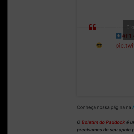
Setting
Charle
the
weeken
FP1
full cl
Cli
pace
#F1
pic.tw
Conheça nossa página na
O
Boletim do Paddock
é u
precisamos do
seu apoio 