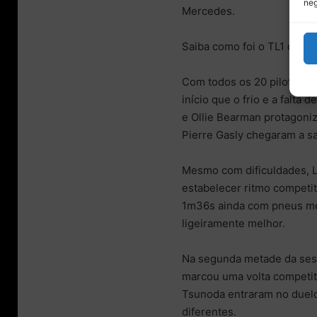
neg
Mercedes.
Saiba como foi o TL1 do G
Com todos os 20 pilotos en
início que o frio e a falta
e Ollie Bearman protagoni
Pierre Gasly chegaram a sa
Mesmo com dificuldades, L
estabelecer ritmo competiti
1m36s ainda com pneus mé
ligeiramente melhor.
Na segunda metade da sess
marcou uma volta competiti
Tsunoda entraram no duel
diferentes.