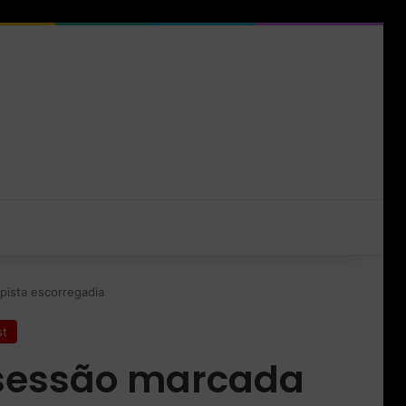
pista escorregadia
st
m sessão marcada