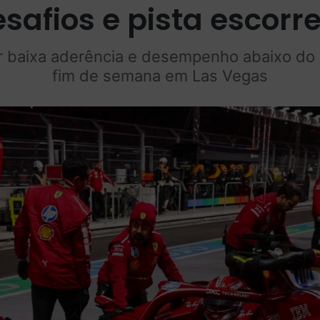
esafios e pista escorr
or baixa aderência e desempenho abaixo do 
fim de semana em Las Vegas