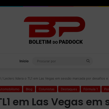
Procurar
Início
por
1
/
Leclerc lidera o TL1 em Las Vegas em sessão marcada por desafios e 
utomobilismo
Blog
Colunistas
Destaques
Fórmula 1
Po
o TL1 em Las Vegas e