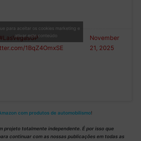
s Leclerc begins his Las Vegas
—
d on the front foot! Here’s your
Formula 1
assification from the session…
(@F1)
que para aceitar os cookies marketing e
ativar este conteúdo
#LasVegasGP
November
itter.com/1BqZ4OmxSE
21, 2025
Amazon com produtos de automobilismo
!
m projeto totalmente
independente
. É por isso que
para continuar
com as nossas publicações em todas as