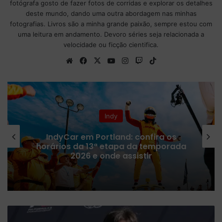
fotógrafa gosto de fazer fotos de corridas e explorar os detalhes
deste mundo, dando uma outra abordagem nas minhas
fotografias. Livros são a minha grande paixão, sempre estou com
uma leitura em andamento. Devoro séries seja relacionada a
velocidade ou ficção cientifica.
We
Fa
X
Yo
Ins
Tw
Tik
bsi
ce
uT
tag
itc
To
te
bo
ub
ra
h
k
ok
e
m
Indy
IndyCar em Portland: confira os
horários da 13ª etapa da temporada
2026 e onde assistir
R
a