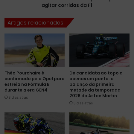
i
u
agitar corridas da F1
f
t
i
e
Artigos relacionados
c
c
a
o
ç
m
ã
F
o
I
e
A
m
e
Í
e
Théo Pourchaire é
De candidata ao topo a
m
q
confirmado pela Opel para
apenas um ponto: o
o
u
estreia na Fórmula E
balanço da primeira
l
i
durante a era GEN4
metade da temporada
a
p
2026 da Aston Martin
3 dias atrás
e
e
3 dias atrás
f
s
a
m
t
a
u
i
r
o