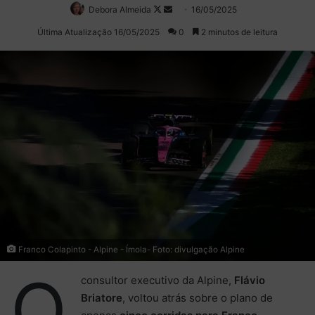
Debora Almeida
Follow
Mande
16/05/2025
on
um
Última Atualização 16/05/2025
0
2 minutos de leitura
X
e-
mail
Franco Colapinto - Alpine - Ímola- Foto: divulgação Alpine
O
consultor executivo da Alpine,
Flávio
Briatore
, voltou atrás sobre o plano de