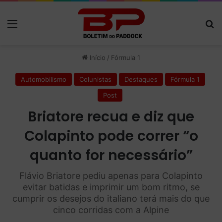
Menu
P
Início
/
Fórmula 1
Automobilismo
Colunistas
Destaques
Fórmula 1
Post
Briatore recua e diz que
Colapinto pode correr “o
quanto for necessário”
Flávio Briatore pediu apenas para Colapinto
evitar batidas e imprimir um bom ritmo, se
cumprir os desejos do italiano terá mais do que
cinco corridas com a Alpine