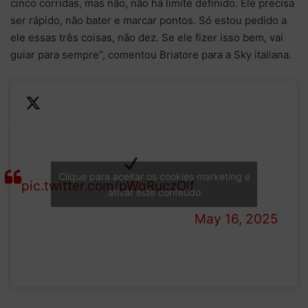
cinco corridas, mas não, não há limite definido. Ele precisa
ser rápido, não bater e marcar pontos. Só estou pedido a
ele essas três coisas, não dez. Se ele fizer isso bem, vai
guiar para sempre”, comentou Briatore para a Sky italiana.
— BWT Alpine
Formula One
Day 𝑜𝘯𝑒 in Imola
Team
Clique para aceitar os cookies marketing e
pic.twitter.com/pWqRuczOlf
ativar este conteúdo
(@AlpineF1Team)
May 16, 2025