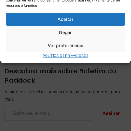
consentir ou retirar o consentimento pode afetar negativamente certos
Colapinto e abre portas para
ameaças de morte durante
recursos e funções.
renovação com a Alpine
passagem pela Alpine na F1
para 2027
Aceitar
Alpine confirma saída de
Jack Doohan e encerra
Negar
vínculo com o piloto
australiano
Ver preferências
POLÍTICA DE PRIVACIDADE
Descubra mais sobre Boletim do
Paddock
Assine para receber nossas notícias mais recentes por e-
mail.
Digite seu e-mail…
Assinar