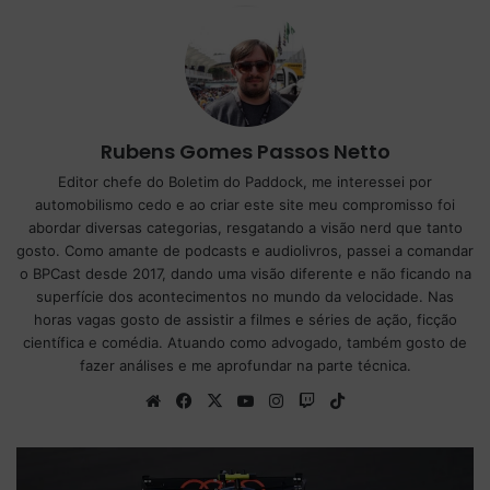
Rubens Gomes Passos Netto
Editor chefe do Boletim do Paddock, me interessei por
automobilismo cedo e ao criar este site meu compromisso foi
abordar diversas categorias, resgatando a visão nerd que tanto
gosto. Como amante de podcasts e audiolivros, passei a comandar
o BPCast desde 2017, dando uma visão diferente e não ficando na
superfície dos acontecimentos no mundo da velocidade. Nas
horas vagas gosto de assistir a filmes e séries de ação, ficção
científica e comédia. Atuando como advogado, também gosto de
fazer análises e me aprofundar na parte técnica.
We
Fa
X
Yo
Ins
Tw
Tik
bsi
ce
uT
tag
itc
To
te
bo
ub
ra
h
k
ok
e
m