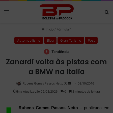
Menu
P
Início
/
Fórmula 1
Automobilismo
Blog
Gran Turismo
Post
Tendência
Zanardi volta às pistas com
a BMW na Italia
Rubens Gomes Passos Netto
Follow
Mande
08/10/2016
on
um
Última Atualização 02/02/2026
0
2 minutos de leitura
X
e-
mail
Rubens Gomes Passos Netto
– publicado em