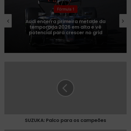
Fórmula 1
Audi encerra primeira metade da
temporada 2026 em alta e vê
potencial para crescer no grid
S
U
Z
U
K
A
:
P
a
SUZUKA: Palco para os campeões
l
c