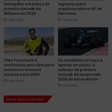
limitações: o balanço da
ingressos para
P
primeira metade da
arquibancada no GP de
D
Williams em 2026
São Paulo
O
3 dias atrás
4 dias atrás
J
A
P
Ã
O
D
E
2
Théo Pourchaire é
De candidata ao topo a
0
confirmado pela Opel para
apenas um ponto: o
1
estreia na Fórmula E
balanço da primeira
6
durante a era GEN4
metade da temporada
2026 da Aston Martin
4 dias atrás
4 dias atrás
Deixe uma resposta