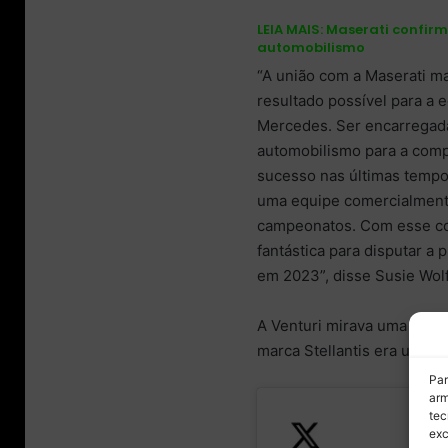
LEIA MAIS:
Maserati confirm
automobilismo
“A união com a Maserati ma
resultado possível para a
Mercedes. Ser encarregad
automobilismo para a comp
sucesso nas últimas temp
uma equipe comercialmente
campeonatos. Com esse co
fantástica para disputar 
em 2023”, disse Susie Wolf
A Venturi mirava uma nova 
marca Stellantis era um alv
Par
arm
tec
exc