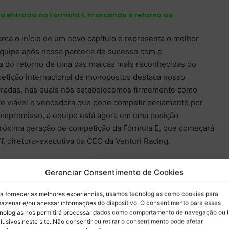
a entrada na Fórmula E, marcando o retorno ao
rca o início de um novo capítulo e representa o melhor
 equipe após nossa parceria de sucesso com a
a do retorno de uma das marcas mais reconhecidas do
etição internacional de monopostos destaca nosso
oradas, nas quais nós estabelecemos firmemente como
 viável e vencedora que pode competir seriamente por
mpromisso, a equipe está agora em uma posição
a próxima geração de competição da Fórmula E, que começará
f, diretora-executiva da CEO da Venturi Racing.
parceria e correr ao lado de uma marca que faz parte da
Gerenciar Consentimento de Cookies
o do time.
a fornecer as melhores experiências, usamos tecnologias como cookies para
azenar e/ou acessar informações do dispositivo. O consentimento para essas
nologias nos permitirá processar dados como comportamento de navegação ou 
lusivos neste site. Não consentir ou retirar o consentimento pode afetar