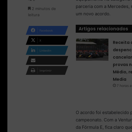
o
m
parceria com a Mercedes, 
2 minutos de
n
e
um novo acordo.
leitura
X
-
m
a
Artigos relacionados
Facebook
i
l
X
Receita 
despenc
Linkedin
cancela
provas n
Compartilhar via e-
Imprimir
Médio, r
mail
Media
7 horas a
O acordo foi estabelecido 
campeonato. Com a Venturi
da Fórmula E, fica claro q