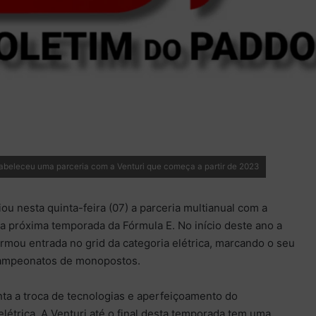
tabeleceu uma parceria com a Venturi que começa a partir de 2023
ou nesta quinta-feira (07) a parceria multianual com a
 a próxima temporada da Fórmula E. No início deste ano a
irmou entrada no grid da categoria elétrica, marcando o seu
campeonatos de monopostos.
ta a troca de tecnologias e aperfeiçoamento do
létrica. A Venturi até o final desta temporada tem uma