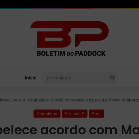
Procurar
Início
por
istas
/
Venturi estabelece acordo com Maserati para a próxima tempora
Colunistas
Fórmula E
Post
belece acordo com Ma