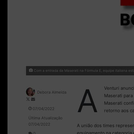
Com a entrada da Maserati na Fórmula E, equipe italiana es
A
Venturi anunci
Debora Almeida
Maserati para
F
M
Maserati conf
o
a
07/04/2022
retorno aos 
l
n
Última Atualização
l
d
07/04/2022
o
e
A união dos times represen
w
u
equipamento na categoria e
0