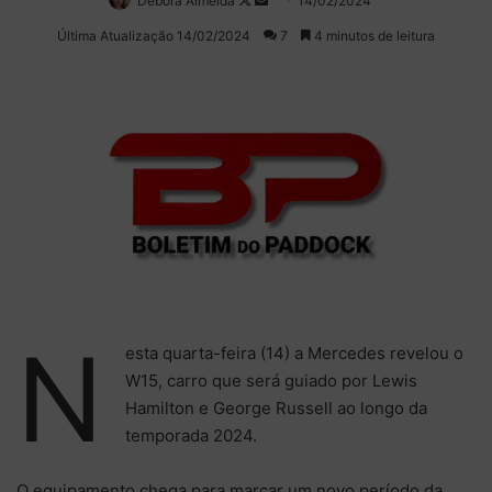
Debora Almeida
Follow
Mande
14/02/2024
on
um
Última Atualização 14/02/2024
7
4 minutos de leitura
X
e-
mail
N
esta quarta-feira (14) a Mercedes revelou o
W15, carro que será guiado por Lewis
Hamilton e George Russell ao longo da
temporada 2024.
O equipamento chega para marcar um novo período da