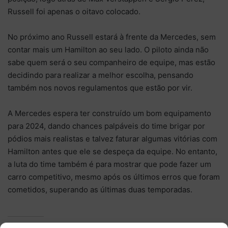
Russell foi apenas o oitavo colocado.
No próximo ano Russell estará à frente da Mercedes, sem
contar mais um Hamilton ao seu lado. O piloto ainda não
sabe quem será o seu companheiro de equipe, mas estão
decidindo para realizar a melhor escolha, pensando
também nos novos regulamentos que estão por vir.
A Mercedes espera ter construído um bom equipamento
para 2024, dando chances palpáveis do time brigar por
pódios mais realistas e talvez faturar algumas vitórias com
Hamilton antes que ele se despeça da equipe. No entanto,
a luta do time também é para mostrar que pode fazer um
carro competitivo, mesmo após os últimos erros que foram
cometidos, superando as últimas duas temporadas.
Relacionado