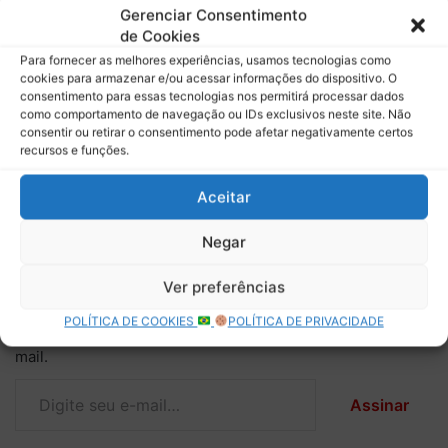
Gerenciar Consentimento
Mercedes aposta em
Após batida no final da
de Cookies
traseira revisada para
classificação, Russell
Para fornecer as melhores experiências, usamos tecnologias como
melhorar desempenho na
começa GP dos EUA do pit-
cookies para armazenar e/ou acessar informações do dispositivo. O
temporada 2024
lane
consentimento para essas tecnologias nos permitirá processar dados
como comportamento de navegação ou IDs exclusivos neste site. Não
Durante estreia em Monza,
consentir ou retirar o consentimento pode afetar negativamente certos
Kimi Antonelli bate ao guiar
recursos e funções.
carro de George Russell
Aceitar
Negar
Descubra mais sobre Boletim do
Paddock
Ver preferências
POLÍTICA DE COOKIES
POLÍTICA DE PRIVACIDADE
Assine para receber nossas notícias mais recentes por e-
mail.
Digite seu e-mail…
Assinar