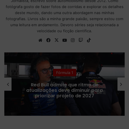
Jornalista, escrevo sobre automobilismo desde 2012. Como
fotógrafa gosto de fazer fotos de corridas e explorar os detalhes
deste mundo, dando uma outra abordagem nas minhas
fotografias. Livros são a minha grande paixão, sempre estou com
uma leitura em andamento. Devoro séries seja relacionada a
velocidade ou ficção cientifica.
We
Fa
X
Yo
Ins
Tw
Tik
bsi
ce
uT
tag
itc
To
te
bo
ub
ra
h
k
ok
e
m
Fórmula 1
Red Bull admite que ritmo de
atualizações deve diminuir para
priorizar projeto de 2027
M