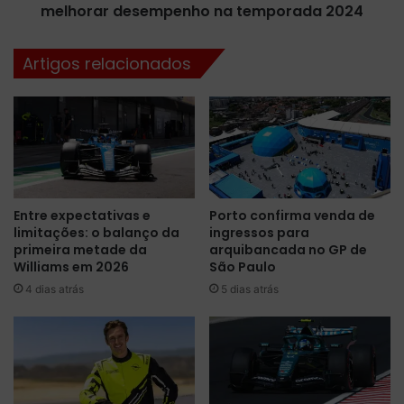
n
melhorar desempenho na temporada 2024
o
i
s
t
t
Artigos relacionados
i
a
v
e
o
m
M
t
C
r
L
a
3
s
8
e
Entre expectativas e
Porto confirma venda de
,
i
limitações: o balanço da
ingressos para
c
r
primeira metade da
arquibancada no GP de
a
a
Williams em 2026
São Paulo
r
r
4 dias atrás
5 dias atrás
r
e
o
v
d
i
a
s
t
a
e
d