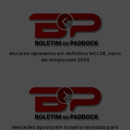
c
L
a
r
e
n
a
p
McLaren apresenta em definitivo MCL38, carro
r
da temporada 2024
e
s
e
M
n
e
t
r
a
c
e
e
m
d
d
e
e
s
f
a
i
Mercedes aposta em traseira revisada para
p