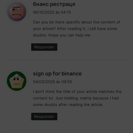
d
бнанс рестраця
i
06/10/2025 às 04:15
s
Can you be more specific about the content of
s
your article? After reading it, I still have some
e
doubts. Hope you can help me.
:
Responder
d
sign up for binance
i
04/03/2026 às 09:55
s
I don’t think the title of your article matches the
s
content lol. Just kidding, mainly because I had
e
some doubts after reading the article.
:
Responder