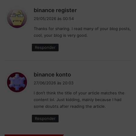
d
binance register
i
29/05/2026 às 00:54
s
Thanks for sharing. I read many of your blog posts,
s
cool, your blog is very good.
e
:
Responder
d
binance konto
i
27/06/2026 às 20:03
s
I don’t think the title of your article matches the
s
content lol. Just kidding, mainly because I had
e
some doubts after reading the article.
:
Responder