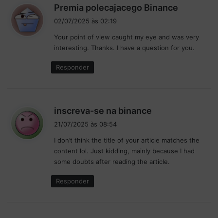
d
Premia polecajacego Binance
o
i
n
02/07/2025 às 02:19
s
a
Your point of view caught my eye and was very
s
t
interesting. Thanks. I have a question for you.
e
e
m
:
Responder
p
o
r
a
d
inscreva-se na binance
d
i
a
21/07/2025 às 08:54
s
2
I don’t think the title of your article matches the
0
s
content lol. Just kidding, mainly because I had
2
e
some doubts after reading the article.
4
:
Responder